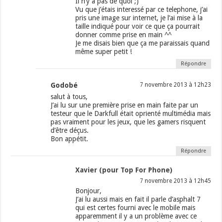
Il n’y a pas de quoi ;)
Vu que j’étais interessé par ce telephone, j’ai
pris une image sur internet, je l’ai mise à la
taille indiqué pour voir ce que ça pourrait
donner comme prise en main ^^
Je me disais bien que ça me paraissais quand
même super petit !
Répondre
Godobé
7 novembre 2013 à 12h23
salut à tous,
J’ai lu sur une première prise en main faite par un
testeur que le Darkfull était oprienté multimédia mais
pas vraiment pour les jeux, que les gamers risquent
d’être déçus.
Bon appétit.
Répondre
Xavier (pour Top For Phone)
7 novembre 2013 à 12h45
Bonjour,
J’ai lu aussi mais en fait il parle d’asphalt 7
qui est certes fourni avec le mobile mais
apparemment il y a un problème avec ce