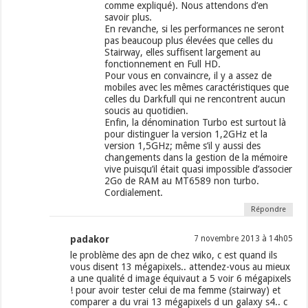
comme expliqué). Nous attendons d’en
savoir plus.
En revanche, si les performances ne seront
pas beaucoup plus élevées que celles du
Stairway, elles suffisent largement au
fonctionnement en Full HD.
Pour vous en convaincre, il y a assez de
mobiles avec les mêmes caractéristiques que
celles du Darkfull qui ne rencontrent aucun
soucis au quotidien.
Enfin, la dénomination Turbo est surtout là
pour distinguer la version 1,2GHz et la
version 1,5GHz; même s’il y aussi des
changements dans la gestion de la mémoire
vive puisqu’il était quasi impossible d’associer
2Go de RAM au MT6589 non turbo.
Cordialement.
Répondre
padakor
7 novembre 2013 à 14h05
le problème des apn de chez wiko, c est quand ils
vous disent 13 mégapixels.. attendez-vous au mieux
a une qualité d image équivaut a 5 voir 6 mégapixels
! pour avoir tester celui de ma femme (stairway) et
comparer a du vrai 13 mégapixels d un galaxy s4.. c