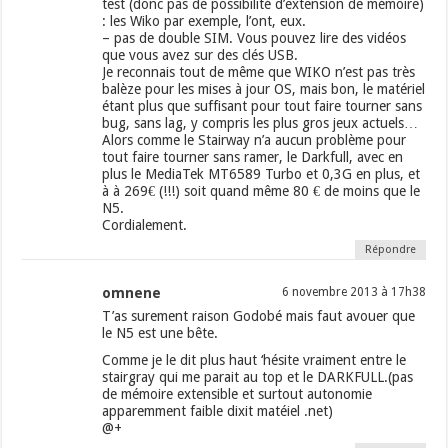
test (donc pas de possibilité d’extension de mémoire)
: les Wiko par exemple, l’ont, eux.
– pas de double SIM. Vous pouvez lire des vidéos
que vous avez sur des clés USB.
Je reconnais tout de même que WIKO n’est pas très
balèze pour les mises à jour OS, mais bon, le matériel
étant plus que suffisant pour tout faire tourner sans
bug, sans lag, y compris les plus gros jeux actuels…
Alors comme le Stairway n’a aucun problème pour
tout faire tourner sans ramer, le Darkfull, avec en
plus le MediaTek MT6589 Turbo et 0,3G en plus, et
à à 269€ (!!!) soit quand même 80 € de moins que le
N5.
Cordialement.
Répondre
omnene
6 novembre 2013 à 17h38
T’as surement raison Godobé mais faut avouer que
le N5 est une bête.
Comme je le dit plus haut ‘hésite vraiment entre le
stairgray qui me parait au top et le DARKFULL.(pas
de mémoire extensible et surtout autonomie
apparemment faible dixit matéiel .net)
@+