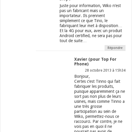
Juste pour information, Wiko n’est
pas un fabricant mais un
importateur. Ils prennent
simplement ce que Tino, le
fabriquant leur met à disposition…
Et la 4G pour eux, avec un produit
Android certified, ne sera pas pour
tout de suite…
Répondre
Xavier (pour Top For
Phone)
28 octobre 2013 à 15h34
Bonjour,
Certes c’est Tinno qui fait
fabriquer les produits,
puisque apparemment ça ne
sort pas non plus de leurs
usines, mais comme Tinno a
une très grosse
participation au sein de
Wiko, permettez-nous ce
raccourci. Par contre, je ne
vois pas en quoi il ne
pourrait pas avoir de