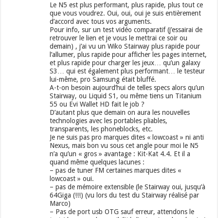
Le N5 est plus performant, plus rapide, plus tout ce
que vous voudrez. Oui, oui, oui je suis entièrement
d’accord avec tous vos arguments.
Pour info, sur un test vidéo comparatif (j’essairai de
retrouver le lien et je vous le mettrai ce soir ou
demain) , j’ai vu un Wiko Stairway plus rapide pour
l’allumer, plus rapide pour afficher les pages internet,
et plus rapide pour charger les jeux… qu’un galaxy
S3… qui est également plus performant… le testeur
lui-même, pro Samsung était bluffé.
A-t-on besoin aujourd’hui de telles specs alors qu’un
Stairway, ou Liquid S1, ou même tiens un Titanium
55 ou Evi Wallet HD fait le job ?
D’autant plus que demain on aura les nouvelles
technologies avec les portables pliables,
transparents, les phoneblocks, etc.
Je ne suis pas pro marques dites « lowcoast » ni anti
Nexus, mais bon vu sous cet angle pour moi le N5
n’a qu’un « gros » avantage : Kit-Kat 4.4. Et il a
quand même quelques lacunes :
– pas de tuner FM certaines marques dites «
lowcoast » oui.
– pas de mémoire extensible (le Stairway oui, jusqu’à
64Giga (!!!) (vu lors du test du Stairway réalisé par
Marco)
– Pas de port usb OTG sauf erreur, attendons le