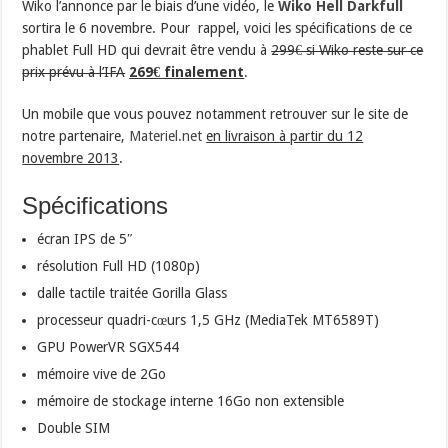
Wiko l’annonce par le biais d’une vidéo, le
Wiko Hell Darkfull
sortira le 6 novembre. Pour rappel, voici les spécifications de ce
phablet Full HD qui devrait être vendu à
299€ si Wiko reste sur ce
prix prévu à l’IFA
269€ finalement
.
Un mobile que vous pouvez notamment retrouver sur le site de
notre partenaire,
Materiel.net
en livraison à partir du 12
novembre 2013
.
Spécifications
écran IPS de 5″
résolution Full HD (1080p)
dalle tactile traitée Gorilla Glass
processeur quadri-cœurs 1,5 GHz (MediaTek MT6589T)
GPU PowerVR SGX544
mémoire vive de 2Go
mémoire de stockage interne 16Go non extensible
Double SIM