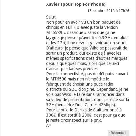
Xavier (pour Top For Phone)
15 octobre 2013 à 17h26
Salut,
Non pour en avoir vu un bon paquet de
chinois en Full HD avec juste la version
MT6589 « classique » sans que ça ne
laggue, je pense qu’avec les 0.3GHz en plus
et les 2Go, il ne devrait y avoir aucun souci.
D’ailleurs, je pense que Wiko se passerait de
sortir un produit, qui existe déjà avec les
mêmes spécifications chez d’autres marques
depuis quelques mois, alors que celui-ci
n’aurait pas fait ses preuves.
Pour la connectivité, pas de 4G native avant
le MT6590 mais rien n’empêche le
fabriquant de choisir une puce radio
distincte du SOC d’origine. Cependant, je ne
vois pas Wiko le faire sans l’annoncer dans
sa vidéo de présentation, donc je reste sur la
3G+ (peut-être Dual Carrier 42Mbps).
Pour le prix, le Dartkside était annoncé à
300€, il est sortit à 280€, c’est pour ça que
je reste circonspect sur le prix.
A+
Répondre