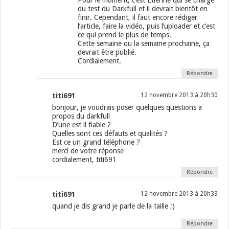
Pour le moment, c’est Étienne qui se charge
du test du Darkfull et il devrait bientôt en
finir. Cependant, il faut encore rédiger
l’article, faire la vidéo, puis l’uploader et c’est
ce qui prend le plus de temps.
Cette semaine ou la semaine prochaine, ça
devrait être publié.
Cordialement.
Répondre
titi691
12 novembre 2013 à 20h30
bonjour, je voudrais poser quelques questions a
propos du darkfull
D’une est il fiable ?
Quelles sont ces défauts et qualités ?
Est ce un grand téléphone ?
merci de votre réponse
cordialement, titi691
Répondre
titi691
12 novembre 2013 à 20h33
quand je dis grand je parle de la taille ;)
Répondre