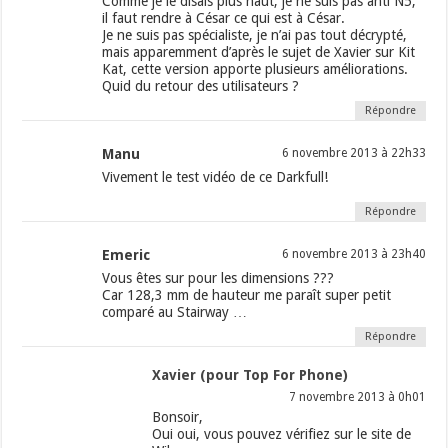
Comme je le disais plus haut, je ne suis pas anti N5,
il faut rendre à César ce qui est à César.
Je ne suis pas spécialiste, je n’ai pas tout décrypté,
mais apparemment d’après le sujet de Xavier sur Kit
Kat, cette version apporte plusieurs améliorations.
Quid du retour des utilisateurs ?
Répondre
Manu
6 novembre 2013 à 22h33
Vivement le test vidéo de ce Darkfull!
Répondre
Emeric
6 novembre 2013 à 23h40
Vous êtes sur pour les dimensions ???
Car 128,3 mm de hauteur me paraît super petit
comparé au Stairway …
Répondre
Xavier (pour Top For Phone)
7 novembre 2013 à 0h01
Bonsoir,
Oui oui, vous pouvez vérifiez sur le site de