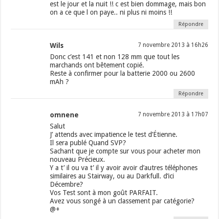
est le jour et la nuit !! c est bien dommage, mais bon
on a ce que l on paye.. ni plus ni moins !!
Répondre
Wils
7 novembre 2013 à 16h26
Donc c’est 141 et non 128 mm que tout les
marchands ont bêtement copié.
Reste à confirmer pour la batterie 2000 ou 2600
mAh ?
Répondre
omnene
7 novembre 2013 à 17h07
Salut
J’ attends avec impatience le test d’Étienne.
Il sera publé Quand SVP?
Sachant que je compte sur vous pour acheter mon
nouveau Précieux.
Y a t’ il ou va t’ il y avoir avoir d’autres téléphones
similaires au Stairway, ou au Darkfull. d’ici
Décembre?
Vos Test sont à mon goût PARFAIT.
Avez vous songé à un classement par catégorie?
@+