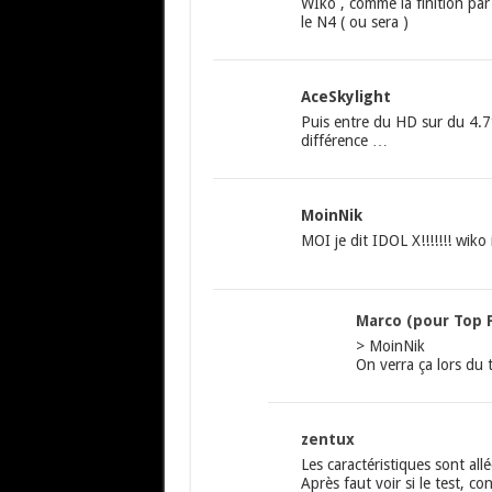
WIko , comme la finition par
le N4 ( ou sera )
AceSkylight
Puis entre du HD sur du 4.7
différence …
MoinNik
MOI je dit IDOL X!!!!!!! wiko 
Marco (pour Top 
> MoinNik
On verra ça lors du 
zentux
Les caractéristiques sont all
Après faut voir si le test, c