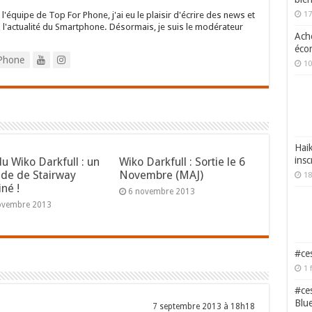
l'équipe de Top For Phone, j'ai eu le plaisir d'écrire des news et
17
s l'actualité du Smartphone. Désormais, je suis le modérateur
Ache
écon
Phone
10
Haik
insc
du Wiko Darkfull : un
Wiko Darkfull : Sortie le 6
de de Stairway
Novembre (MAJ)
18
iné !
6 novembre 2013
ovembre 2013
#ces
1 
#ces
Blu
7 septembre 2013 à 18h18