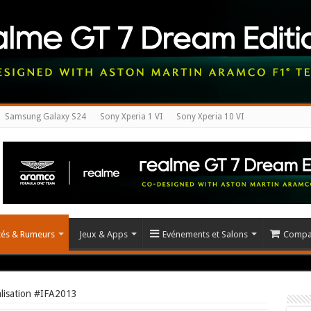
Samsung Galaxy S24
Sony Xperia 1 VI
Sony Xperia 10 VI
ités & Rumeurs
Jeux & Apps
Evénements et Salons
Compar
ialisation #IFA2013