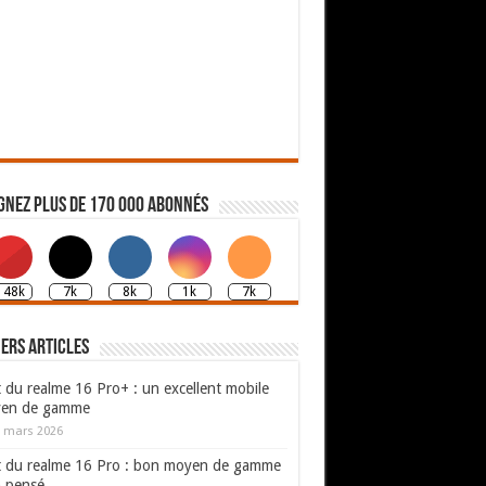
gnez plus de 170 000 abonnés
148k
7k
8k
1k
7k
ers articles
 du realme 16 Pro+ : un excellent mobile
en de gamme
 mars 2026
t du realme 16 Pro : bon moyen de gamme
n pensé