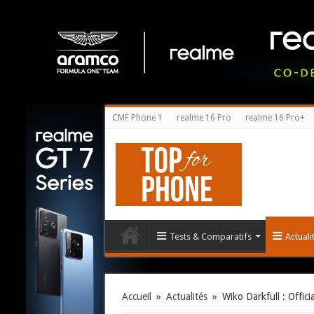
CMF Phone 1
realme 16 Pro
realme 16 Pro+
Tests & Comparatifs
Actual
Accueil
»
Actualités
»
Wiko Darkfull : Offic