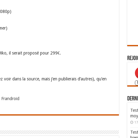
1080p)
mer)
iko, il serait proposé pour 299€.
Rejoi
voir dans la source, mais j’en publierais d’autres), qu’en
Derni
 Frandroid
Test
moy
17
Tes
bie