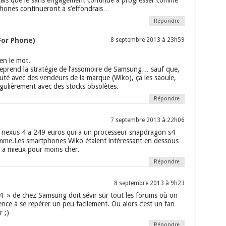
çais que le sans engagement continue à progresser comme
phones continueront a s’effondrais…
Répondre
For Phone)
8 septembre 2013 à 23h59
ien le mot.
reprend la stratégie de l’assomoire de Samsung… sauf que,
cuté avec des vendeurs de la marque (Wiko), ça les saoule,
régulièrement avec des stocks obsolètes.
Répondre
7 septembre 2013 à 22h06
u nexus 4 a 249 euros qui a un processeur snapdragon s4
amme.Les smartphones Wiko étaient intéressant en dessous
y a mieux pour moins cher.
Répondre
8 septembre 2013 à 9h23
 4 » de chez Samsung doit sévir sur tout les forums où on
ce à se repérer un peu facilement. Ou alors c’est un fan
 ;)
Répondre