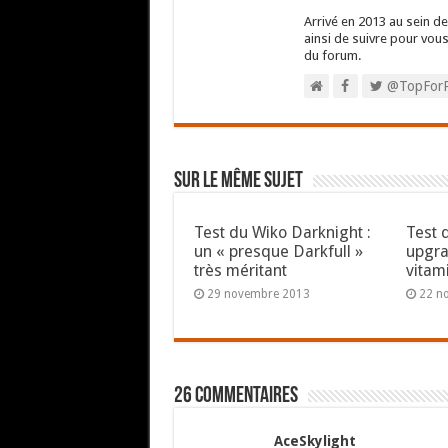
Arrivé en 2013 au sein de 
ainsi de suivre pour vou
du forum.
@TopFor
Sur le même sujet
Test du Wiko Darknight :
Test 
un « presque Darkfull »
upgra
très méritant
vitam
29 novembre 2013
22 n
26 commentaires
AceSkylight