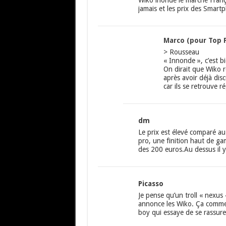
Wiko inonde le marché Fran
jamais et les prix des Smart
Marco (pour Top 
> Rousseau
« Innonde », c’est b
On dirait que Wiko 
après avoir déjà dis
car ils se retrouve 
dm
Le prix est élevé comparé a
pro, une finition haut de g
des 200 euros.Au dessus il 
Picasso
Je pense qu’un troll « nexus
annonce les Wiko. Ça commen
boy qui essaye de se rassurer