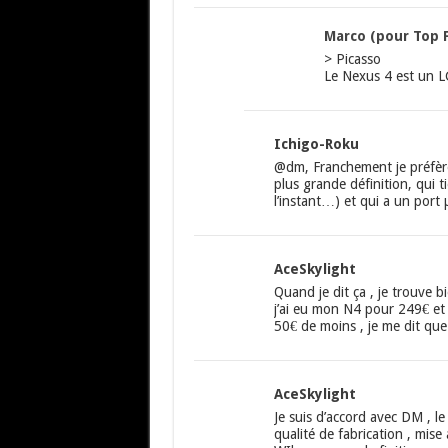
Marco (pour Top 
> Picasso
Le Nexus 4 est un 
Ichigo-Roku
@dm, Franchement je préfère
plus grande définition, qui 
l’instant…) et qui a un port
AceSkylight
Quand je dit ça , je trouve b
j’ai eu mon N4 pour 249€ e
50€ de moins , je me dit que
AceSkylight
Je suis d’accord avec DM , le
qualité de fabrication , mis