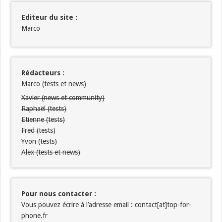
Editeur du site :
Marco
Rédacteurs :
Marco (tests et news)
Xavier (news et community)
Raphaël (tests)
Etienne (tests)
Fred (tests)
Yvon (tests)
Alex (tests et news)
Pour nous contacter :
Vous pouvez écrire à l’adresse email : contact[at]top-for-
phone.fr