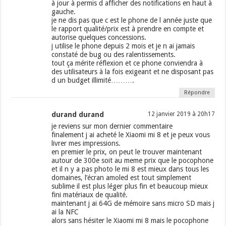
à jour à permis d afficher des notifications en haut à
gauche.
je ne dis pas que c est le phone de l année juste que
le rapport qualité/prix est à prendre en compte et
autorise quelques concessions.
j utilise le phone depuis 2 mois et je n ai jamais
constaté de bug ou des ralentissements.
tout ça mérite réflexion et ce phone conviendra à
des utilisateurs à la fois exigeant et ne disposant pas
d un budget illimité……….
Répondre
durand durand
12 janvier 2019 à 20h17
je reviens sur mon dernier commentaire
finalement j ai acheté le Xiaomi mi 8 et je peux vous
livrer mes impressions.
en premier le prix, on peut le trouver maintenant
autour de 300e soit au meme prix que le pocophone
et il n y a pas photo le mi 8 est mieux dans tous les
domaines, l’écran amoled est tout simplement
sublime il est plus léger plus fin et beaucoup mieux
fini matériaux de qualité.
maintenant j ai 64G de mémoire sans micro SD mais j
ai la NFC
alors sans hésiter le Xiaomi mi 8 mais le pocophone