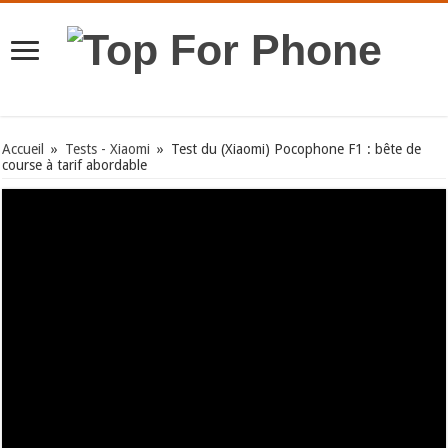
Accueil
»
Tests - Xiaomi
»
Test du (Xiaomi) Pocophone F1 : bête de
course à tarif abordable