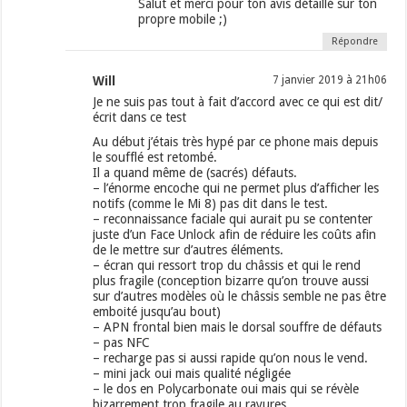
Salut et merci pour ton avis détaillé sur ton
propre mobile ;)
Répondre
Will
7 janvier 2019 à 21h06
Je ne suis pas tout à fait d’accord avec ce qui est dit/
écrit dans ce test
Au début j’étais très hypé par ce phone mais depuis
le soufflé est retombé.
Il a quand même de (sacrés) défauts.
– l’énorme encoche qui ne permet plus d’afficher les
notifs (comme le Mi 8) pas dit dans le test.
– reconnaissance faciale qui aurait pu se contenter
juste d’un Face Unlock afin de réduire les coûts afin
de le mettre sur d’autres éléments.
– écran qui ressort trop du châssis et qui le rend
plus fragile (conception bizarre qu’on trouve aussi
sur d’autres modèles où le châssis semble ne pas être
emboité jusqu’au bout)
– APN frontal bien mais le dorsal souffre de défauts
– pas NFC
– recharge pas si aussi rapide qu’on nous le vend.
– mini jack oui mais qualité négligée
– le dos en Polycarbonate oui mais qui se révèle
bizarrement trop fragile au rayures.