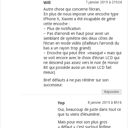
Will
7 janvier 2019 à 21h34
Autre chose qui concerne l’écran,
En plus de nous imposer une encoche type
iPhone X, Xiaomi a été incapable de gérer
cette encoche :
– Plus de notification
– Pas d’arrondi en haut pour avoir un
semblant de symétrie des deux côtes de
l’écran en mode vidéo (d’ailleurs l’arrondi du
bas a un rayon trop grand)
– Encoche qui peut être »masqué » mais qui
se voit encore avec le choix d’écran LCD qui
ne descend pas assez vers le noir (le Honor
8X qui possède aussi un écran LCD fait
mieux)
Bref défauts à ne pas réitérer sur son
successeur.
Répondre
Yop
8 janvier 2019 à 8h16
Oui, beaucoup de juste dans tout ce
que tu viens d’énumérer.
Mais pour moi son plus gros
« défaut » c’est surtout lìnfime