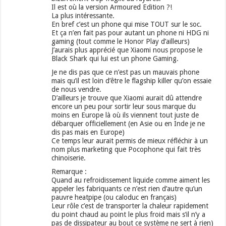
Il est où la version Armoured Edition ?!
La plus intéressante.
En bref c’est un phone qui mise TOUT sur le soc.
Et ça n’en fait pas pour autant un phone ni HDG ni
gaming (tout comme le Honor Play d’ailleurs)
J’aurais plus apprécié que Xiaomi nous propose le
Black Shark qui lui est un phone Gaming.
Je ne dis pas que ce n’est pas un mauvais phone
mais qu’il est loin d’être le flagship killer qu’on essaie
de nous vendre.
D’ailleurs je trouve que Xiaomi aurait dû attendre
encore un peu pour sortir leur sous marque du
moins en Europe là où ils viennent tout juste de
débarquer officiellement (en Asie ou en Inde je ne
dis pas mais en Europe)
Ce temps leur aurait permis de mieux réfléchir à un
nom plus marketing que Pocophone qui fait très
chinoiserie.
Remarque :
Quand au refroidissement liquide comme aiment les
appeler les fabriquants ce n’est rien d’autre qu’un
pauvre heatpipe (ou caloduc en français)
Leur rôle c’est de transporter la chaleur rapidement
du point chaud au point le plus froid mais s’il n’y a
pas de dissipateur au bout ce système ne sert à rien)