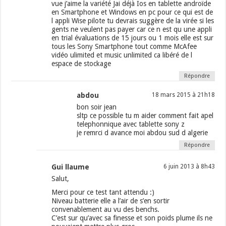
vue j’aime la variété Jai déjà Ios en tablette androïde
en Smartphone et Windows en pc pour ce qui est de
l appli Wise pilote tu devrais suggère de la virée si les
gents ne veulent pas payer car ce n est qu une appli
en trial évaluations de 15 jours ou 1 mois elle est sur
tous les Sony Smartphone tout comme McAfee
vidéo ulimited et music unlimited ca libéré de l
espace de stockage
Répondre
abdou
18 mars 2015 à 21h18
bon soir jean
sltp ce possible tu m aider comment fait apel
telephonnique avec tablette sony z
je remrci d avance moi abdou sud d algerie
Répondre
Gui llaume
6 juin 2013 à 8h43
Salut,
Merci pour ce test tant attendu :)
Niveau batterie elle a l’air de s’en sortir
convenablement au vu des benchs.
C’est sur qu’avec sa finesse et son poids plume ils ne