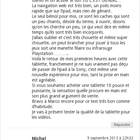
stéréo et on activer le son 3D C’EST GÉNIAL…
La navigation web est très bien, un poils moins
rapide que sur l’ipad, mais rien de gênant.
Le seul bémol pour moi, ce sont les caches qui sont
un peu chiants, désolé du terme, à ouvrir, disons
qu’on les cherche un peu, ce qui veut dire en même
temps qu’ils sont très bien incorporés.
J’allais oublier et c’est très chouette et même super
chouette, on peut brancher pour jouer à tous les
jeux soit une manette filaire ou infrarouge
Playstation………..
Voilà le retour de mes premières heures avec cette
tablette, franchement je ne suis vraiment pas déçu
de passer de l’ipad à la Sony, c’est même une
nouvelle expérience pour moi, tant la prise en main
est agréable.
Si vous souhaitez acheter une tablette 10 pouce et
puissante, la sensation quelle procure en main est
son plus grand argument de vente.
Bravo à Marco encore pour ce test très bon comme
d’habitude.
Je vais à présent tester la qualité de la tablette pour
les vidéos.
Répondre
Michel
9 septembre 2013 à 22h32