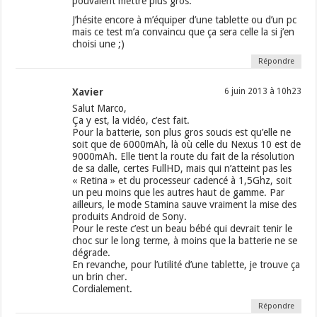
pouvaient mettre plus gros.
J’hésite encore à m’équiper d’une tablette ou d’un pc
mais ce test m’a convaincu que ça sera celle la si j’en
choisi une ;)
Répondre
Xavier
6 juin 2013 à 10h23
Salut Marco,
Ça y est, la vidéo, c’est fait.
Pour la batterie, son plus gros soucis est qu’elle ne
soit que de 6000mAh, là où celle du Nexus 10 est de
9000mAh. Elle tient la route du fait de la résolution
de sa dalle, certes FullHD, mais qui n’atteint pas les
« Retina » et du processeur cadencé à 1,5Ghz, soit
un peu moins que les autres haut de gamme. Par
ailleurs, le mode Stamina sauve vraiment la mise des
produits Android de Sony.
Pour le reste c’est un beau bébé qui devrait tenir le
choc sur le long terme, à moins que la batterie ne se
dégrade.
En revanche, pour l’utilité d’une tablette, je trouve ça
un brin cher.
Cordialement.
Répondre