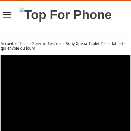
Accueil
»
Tests - Sony
»
Test de la Sony Xperia Tablet Z – la tablette
qui envoie du lourd