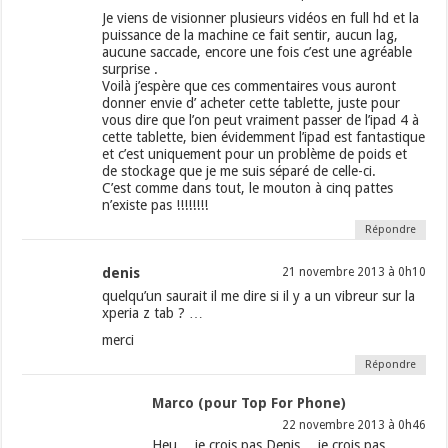
Je viens de visionner plusieurs vidéos en full hd et la
puissance de la machine ce fait sentir, aucun lag,
aucune saccade, encore une fois c’est une agréable
surprise .
Voilà j’espère que ces commentaires vous auront
donner envie d’ acheter cette tablette, juste pour
vous dire que l’on peut vraiment passer de l’ipad 4 à
cette tablette, bien évidemment l’ipad est fantastique
et c’est uniquement pour un problème de poids et
de stockage que je me suis séparé de celle-ci.
C’est comme dans tout, le mouton à cinq pattes
n’existe pas !!!!!!!!
Répondre
denis
21 novembre 2013 à 0h10
quelqu’un saurait il me dire si il y a un vibreur sur la
xperia z tab ? …
merci
Répondre
Marco (pour Top For Phone)
22 novembre 2013 à 0h46
Heu… je crois pas Denis… je crois pas…