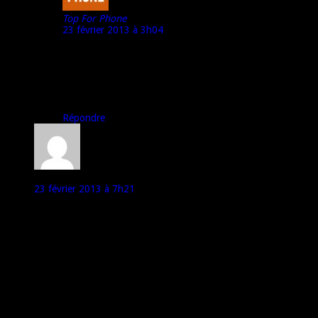
Top For Phone
23 février 2013 à 3h04
@ Math :
Merci pour ton commentaire.
Une vidéo de preview « bien crade » du HTC One
(réalisée dans des conditions impossibles avec la caméra
de mon iPhone 4) sera publiée demain.
Répondre
Didier
23 février 2013 à 7h21
Ok pourquoi pas… un vrai téléphone pour ado qui passe son
temps sur les jeux.
Etanche…pourquoi faire ? jouer sous la douche? A la limite être
obliger d’ouvrir tous les caches doit être barbant à force.
Alors oui je suis un senior… qui utilise son téléphone pour
téléphoner et gérer ses mails pro.
Par contre pour un usage pro, le sansung note 2 reste un must.
Sony n’ a pas de stylet
mais bravo pour vos tests qui sont toujours top …