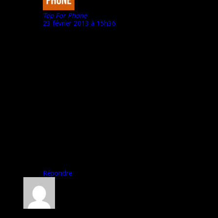
Top For Phone
23 février 2013 à 15h36
Bonjour Francès,
Ah, mais entre Le Motorola RAZR HD et le Sony Xperia Z,
il y a quand même une petite différence de prix.
Mais quoiqu’il en soit, je confirme que le Z est vraiment
un très-très-bon téléphone ;)
Pour le haut parleur, j’ai trouvé le son de qualité, et
puissant (en fonction du volume choisi bien sûr).
Pour la couleur mauve en exclu, si mes souvenirs sont
bons, ça ne peut pas durer plus de 3 mois en France.
(c’est lié à une décision de justice contre je ne sais plus
quel opérateur)
A bientôt,
Marco pour Top For Phone
Répondre
faggia