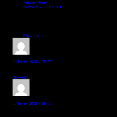
Top For Phone
24 février 2013 à 21h18
Merci pour ton commentaire mon cher « achat iphone 4S
16GB défectueux ».
(et comme je suis bonne pâte, je vais te laisser optimiser
ton référencement naturel… ;p)
Répondre
math
24 février 2013 à 23h59
Tu sais ce que donne l autonomie en video 1080 p ?
Répondre
mathieu
25 février 2013 à 13h46
Vu les traces de doigt sur les differents test regardé, je
comprends pourquoi il est ip55/57. Bonjour en plein soleil ;-)