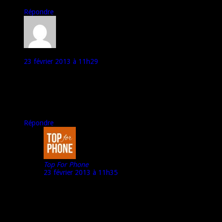
Répondre
foxharvey
23 février 2013 à 11h29
bon test merci.
par contre comme vous le dites a la fin un peu trop de superlatif
utilisé a certains moments (c’est plus un test qu’une pub ;-) )
tres beau tel que l’on retrouve a 579e chez virgin sans
engagement (avec 70e remboursé)
Répondre
Top For Phone
23 février 2013 à 11h35
Bonjour foxharvey ;)
Effectivement, j’ai été très (trop ?) élogieux quant à ce
téléphone ;)
Mais il le mérite. Et au cas où, pour les lecteurs qui se