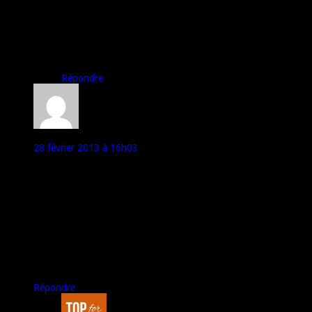
Merci pour ton commentaire Jul ;)
Ca fait plaisir, et ça me pousse à toujours continuer ;)
A bientôt,
Marco – Top For Phone
Répondre
Gray
28 février 2013 à 16h03
Très bon test !!!
J’avoue que ce Sony Xperia Z m’impressionne même s’il me fait
peur niveau autonomie …
J’ai une question pour vous Marco :
– Quel est ton métier ?
– Quel métier correspond à tous ce qui est smartphone ?
– Comment vous faites pour testé autant de smartphone ? on
vous les lou ? Et comment ?
Répondre