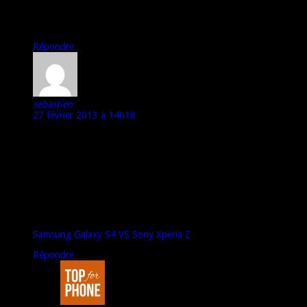
et please noublie pas de comparer ses 3 betes de course !!
On a Ferrari, Lamborghini et Porsche lol
Merci Marco
Répondre
sebastien
27 février 2013 à 14h18
@roland
Si j’était à ta place je n’attendrais pas le Galaxy S4, je pense
l’Xperia Z possède tout ce que le Galaxy S4 aura et même plus,
car il est étanche à l’eau, résistant et très déléguant
Cependant le seul pépin avec les smartphones Xperia c’est que
Sony fait beaucoup de retard à mettre Android à jour
contrairement à Samsung
regarde ce comparatif entre les deux Smartphones, il pourrait
t’aider dans ton choix :)
Samsung Galaxy S4 VS Sony Xperia Z
Répondre