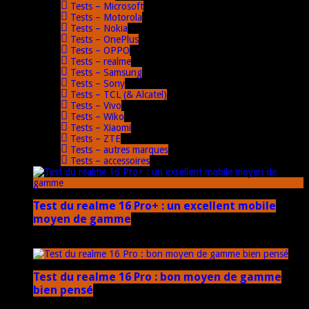
Tests – Microsoft
Tests – Motorola
Tests – Nokia
Tests – OnePlus
Tests – OPPO
Tests – realme
Tests – Samsung
Tests – Sony
Tests – TCL (& Alcatel)
Tests – Vivo
Tests – Wiko
Tests – Xiaomi
Tests – ZTE
Tests – autres marques
Tests – accessoires
Test du realme 16 Pro+ : un excellent mobile
moyen de gamme
17 mars 2026
Test du realme 16 Pro : bon moyen de gamme
bien pensé