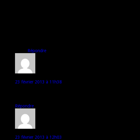
posent la question, je rappelle que je n’ai pas d’actions
chez Sony et que non, le constructeur ne m’influence en
aucune manière (il peut pas de toute façon).
A bientôt,
Marco pour Top For Phone
P.S. Merci pour l’information sur le prix chez Virgin
Mobile. Reste à voir avec quel forfait cela est proposé ;)
Répondre
Rousseau
23 février 2013 à 11h38
Tu et sur que tu à 70€ rembourser sur le Sony xperia Z avec
une offre sans engagement?
Répondre
faggia
23 février 2013 à 12h03