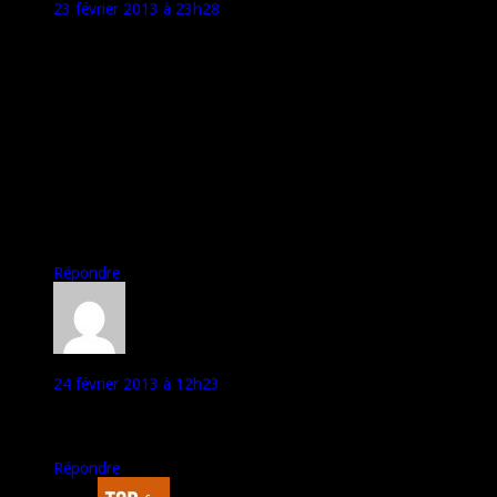
23 février 2013 à 23h28
@keepitreal,pour le look les goûts et les couleurs…moi qui
travail en extérieur la protection a l eau et a la poussière c est
cool.pour le tarif il faut être honnête,il doit y avoir une
centaines d euros de tva plus la taxe sur les disques dur.au final
le coût des composants il doit rester une somme raisonable
pour les coûts annexes et la marge bénéficiaire.si l on rapporte
le prix de vente a ce que l on a dans les
mains(telephone,ordinateur,gps,tele,radio,appareil
photo,caméscope,Walkman,avertisseur radar(lol),console de
jeu,etc,etc…)plus image de marque(bmw,n est pas
renault,exemple)et qualité produit.bon 600/650 euros c est une
somme mais il faut être honnête et voir le produit.
Répondre
amaldo
24 février 2013 à 12h23
merci pour encore pour ce test.
dommage la video n’est pas tres lumineuse..
Répondre