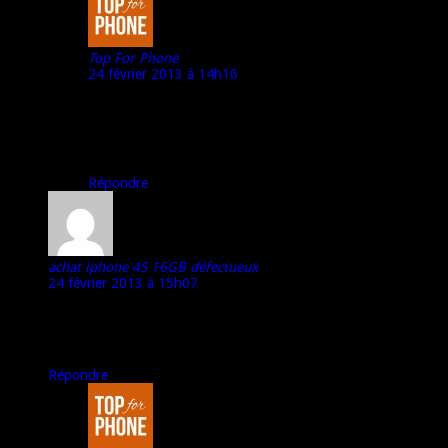
Top For Phone
24 février 2013 à 14h16
@ Amaldo :
Merci pour ton commentaire
(argh, zut, moi qui pensais m’en être bien sorti avec la
lumière…)
Répondre
achat iphone 4S 16GB défectueux
24 février 2013 à 15h07
Franchement chapeau pour ton test ! tu l’as bien testé sous tout
ses angles !! tu y as passé du temps !! ça m’a donné envie
d’acheter ce xperia z mais le prix est conséquent !
Répondre