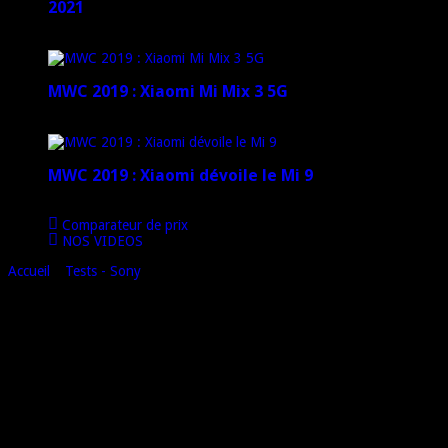
2021
12 janvier 2021
MWC 2019 : Xiaomi Mi Mix 3 5G
4 mars 2019
MWC 2019 : Xiaomi dévoile le Mi 9
1 mars 2019
Comparateur de prix
NOS VIDEOS
Accueil
»
Tests - Sony
»
Test du Sony Xperia Z (C6603) – quand Sony
est décidé a enterrer la concurrence