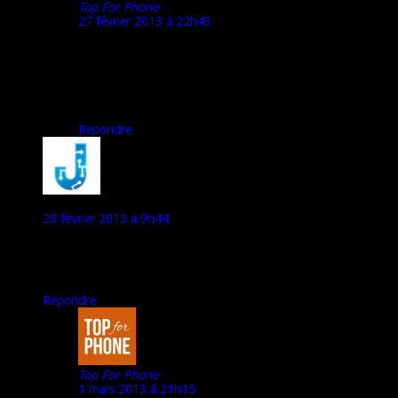
Top For Phone
27 février 2013 à 22h43
Merci Sébastien pour ton commentaire intéressant et le
lien, qui pour le coup, est totalement adapté ;p
A bientôt,
Marco pour Top For Phone
Répondre
Jul
28 février 2013 à 9h44
Merci pour ce vidéo-test complet. Top For Phone propose les
meilleurs vidéo-tests de la toile (et j’en regarde beaucoup!), du
très bon boulot. Merci encore.
Répondre
Top For Phone
1 mars 2013 à 21h15