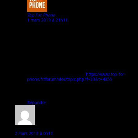
Top For Phone
1 mars 2013 à 21h11
@ Gray :
Pour répondre à tes question :
– je suis dans le web… responsable e-commerce et e-
marketing. Top For Phone est pour moi un loisir/passion,
mais ça n’est en rien mon activité profesionnelle (même si
la confusion peut exister).
– un « métier qui correspond à ce qui est smartphone » ?
Désolé, je n’ai pas compris la question…
– les téléphones sont prêtés par les constructeurs (cf le
lien suivant où j’explique tout :
https://www.top-for-
phone.fr/forum/viewtopic.php?f=33&t=4855
)
A bientôt,
Marco – Top For Phone
Répondre
Gray
2 mars 2013 à 0h11