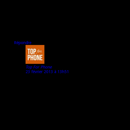
tres beau telephone.il est sur le site de b and you a
589euro(bientot disponible )en noir.
reste a le confronter au htc one et au futur motorola x.
j ai crus comprendre que le coffret de phone house inclut le
dock.
merci pour le test cela change des autres sites.
bonne continuation.
Répondre
Top For Phone
23 février 2013 à 13h51
@ Faggia :
Merci pour ton commentaire et pour l’information.
Pour le test du HTC One, j’attends désormais d’en
obtenir un exemple de test justement.
Et pour le Motorola « X Phone »… on attend déjà
l’officialisation.
Pour ma part, la version testée du Sony Xperia Z ne
comportait pas d’accessoires (mais pour tout dire, je n’ai
pas eu la « vraie » boîte, mais celle d’une version de