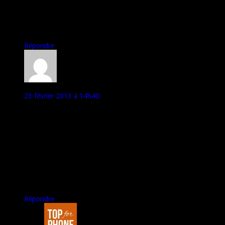
en fait, ce phone bénéficie surtout d’être le premier à sortir en
2013, la comparaison avec le htc one, le GS4 etc. devrait le
remettre à sa place
Répondre
francès
23 février 2013 à 14h40
bonjour à toutes et à tous,
excellent test!
comme je ne peux pas avoir le motorola razr hd, je vais me
rabattre sur le sony xperia z.
les différents sites ne font que des éloges sur ce téléphone.
petite question: le son du haut-parleur est-il fort et de qualité,
ou vraiment moyen??
il me plairaît bien mais je dois attendre un peu: la couleur mauve
est une exclu de sfr… mais pour combien de temps?? quelqu’un
a-t-il la réponse?
Répondre