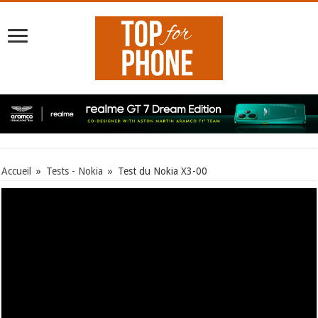
Accueil
»
Tests - Nokia
»
Test du Nokia X3-00