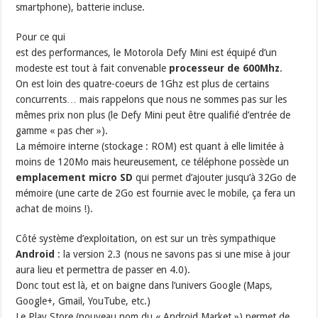
smartphone), batterie incluse.
Pour ce qui
est des performances, le Motorola Defy Mini est équipé d’un
modeste est tout à fait convenable
processeur de 600Mhz
.
On est loin des quatre-coeurs de 1Ghz est plus de certains
concurrents… mais rappelons que nous ne sommes pas sur les
mêmes prix non plus (le Defy Mini peut être qualifié d’entrée de
gamme « pas cher »).
La mémoire interne (stockage : ROM) est quant à elle limitée à
moins de 120Mo mais heureusement, ce téléphone possède un
emplacement micro SD
qui permet d’ajouter jusqu’à 32Go de
mémoire (une carte de 2Go est fournie avec le mobile, ça fera un
achat de moins !).
Côté système d’exploitation, on est sur un très sympathique
Android
: la version 2.3 (nous ne savons pas si une mise à jour
aura lieu et permettra de passer en 4.0).
Donc tout est là, et on baigne dans l’univers Google (Maps,
Google+, Gmail, YouTube, etc.)
Le Play Store (nouveau nom du « Android Market ») permet de