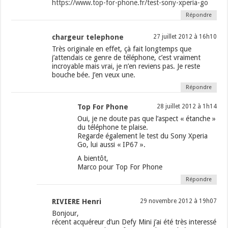
https://www.top-for-phone.fr/test-sony-xperia-go
Répondre
chargeur telephone
27 juillet 2012 à 16h10
Très originale en effet, çà fait longtemps que
j’attendais ce genre de téléphone, c’est vraiment
incroyable mais vrai, je n’en reviens pas. Je reste
bouche bée. J’en veux une.
Répondre
Top For Phone
28 juillet 2012 à 1h14
Oui, je ne doute pas que l’aspect « étanche »
du téléphone te plaise.
Regarde également le test du Sony Xperia
Go, lui aussi « IP67 ».
A bientôt,
Marco pour Top For Phone
Répondre
RIVIERE Henri
29 novembre 2012 à 19h07
Bonjour,
récent acquéreur d’un Defy Mini j’ai été très interessé