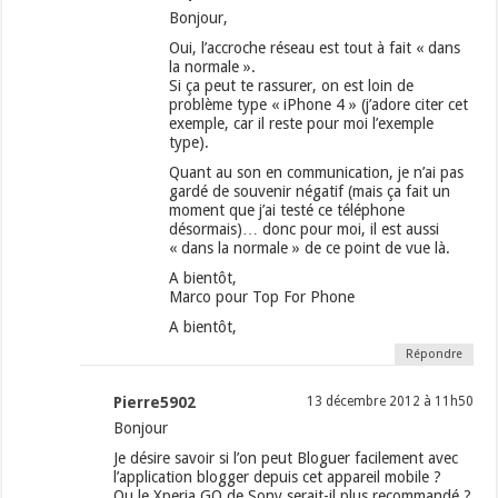
Bonjour,
Oui, l’accroche réseau est tout à fait « dans
la normale ».
Si ça peut te rassurer, on est loin de
problème type « iPhone 4 » (j’adore citer cet
exemple, car il reste pour moi l’exemple
type).
Quant au son en communication, je n’ai pas
gardé de souvenir négatif (mais ça fait un
moment que j’ai testé ce téléphone
désormais)… donc pour moi, il est aussi
« dans la normale » de ce point de vue là.
A bientôt,
Marco pour Top For Phone
A bientôt,
Répondre
Pierre5902
13 décembre 2012 à 11h50
Bonjour
Je désire savoir si l’on peut Bloguer facilement avec
l’application blogger depuis cet appareil mobile ?
Ou le Xperia GO de Sony serait-il plus recommandé ?