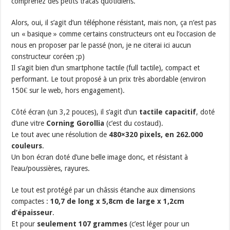
comprenez des petits tracas quotidiens.
Alors, oui, il s’agit d’un téléphone résistant, mais non, ça n’est pas
un « basique » comme certains constructeurs ont eu l’occasion de
nous en proposer par le passé (non, je ne citerai ici aucun
constructeur coréen ;p)
Il s’agit bien d’un smartphone tactile (full tactile), compact et
performant. Le tout proposé à un prix très abordable (environ
150€ sur le web, hors engagement).
Côté écran (un 3,2 pouces), il s’agit d’un
tactile capacitif
, doté
d’une vitre
Corning Gorollia
(c’est du costaud).
Le tout avec une résolution de
480×320 pixels, en 262.000
couleurs
.
Un bon écran doté d’une belle image donc, et résistant à
l’eau/poussières, rayures.
Le tout est protégé par un châssis étanche aux dimensions
compactes :
10,7 de long x 5,8cm de large x 1,2cm
d’épaisseur
.
Et pour
seulement 107 grammes
(c’est léger pour un