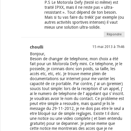
P.S Le Motorola Defy (testé ici même) est
traité IPXX, mais il ne reste pas « ultra-
ressistant ». Tout dépend de ton besoin.
Mais si tu vas faire du trekk’ par exemple (ou
autres activités sportives intenses) il vaut
mieux une solution ultra-solide.
Répondre
choulli
15 mai 2013 à 7h46
Bonjour,
Besoin de changer de telephone, mon choix a été
fait pour un Motorola Defy mini. Ce telephone, je le
possede, je connais donc son poids, sa taille, les
accés etc, etc, etc. Je trouve meme plein de
documentations sur internet pour me vanter les
capacité de ce portable. Par contre, j’ ai un (premier)
soucis tout simple: lors de la reception d’ un appel, j’
ai le numero de telephone de l’ appelant qui s’ inscrit.
Je voudrais avoir le nom du contact. Ce probleme est
peut etre simple a resoudre, mais quand je lis le
message du 29-11-2012, je ne dois pas etre le seul a
etre bloqué sur de simple reglages. Existe t il donc
une notice ou une video complete ( et bien entendu
gratuite) pour se depanner. Je pense meme que
cette notice me montrerais des acces que je ne