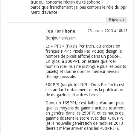
truc qui concerne l’écran du téléphone ?
parce que franchement j’ai pas compris le rôle du ppi
Merci d’avance
Répondre
Top For Phone
23 janvier 2013 à 18h45
Bonjour enissam,
Le « PPI » (Pixels Per Inch, ou encore en
français PPP : Pixels Par Pouce) design le
nombre de pixels affiché dans un pouce².
En gros, à 300PPI, on estime que l’oeil
humain (oeil nu) ne distingue plus les points
(pixels) et donne donc le meilleur niveau
d’image possible.
300PPI (ou plutôt DPI : Dots Per Inch) est
le standard notamment dans la publication
de magazines et autres livres.
Donc un 165PPI, c’est faible, d’autant plus
que les moyens de gamme actuels tournent
en général dans les 250PPI et les hauts de
gamme éclatent le score avec des +300PPI
(et la nouvelle génération de mobiles 2013
devrait même arriver dans les 400PPI !).