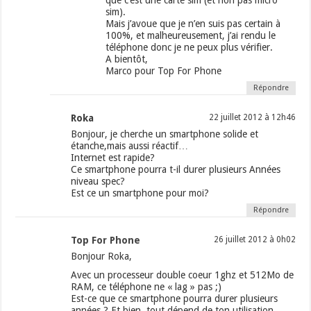
que c’est une carte sim (et non pas micro
sim).
Mais j’avoue que je n’en suis pas certain à
100%, et malheureusement, j’ai rendu le
téléphone donc je ne peux plus vérifier.
A bientôt,
Marco pour Top For Phone
Répondre
Roka
22 juillet 2012 à 12h46
Bonjour, je cherche un smartphone solide et
étanche,mais aussi réactif…
Internet est rapide?
Ce smartphone pourra t-il durer plusieurs Années
niveau spec?
Est ce un smartphone pour moi?
Répondre
Top For Phone
26 juillet 2012 à 0h02
Bonjour Roka,
Avec un processeur double coeur 1ghz et 512Mo de
RAM, ce téléphone ne « lag » pas ;)
Est-ce que ce smartphone pourra durer plusieurs
années ? Et bien, tout dépend de ton utilisation…