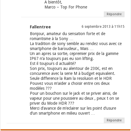
A bientôt,
Marco – Top For Phone
Répondre
Fallentree
6 septembre 2013 à 11h15
Bonjour, amateur du sensation forte et de
romantisme à la Sony …
La tradition de sony semble au rendez vous avec ce
smartphone de baroudeur., Mais …
Un an apres sa sortie, cepremier prix de la gamme
IP67 n’a toujours pas eu son lifting.
Est il toujours d actualité?
Son prix, toujours au alentour de 230€, est en
concurence avec la serie M à budget equivalent.
Seule difference la Ram la resoluion et le HDR
Pouvez vous m’aider a choisir entre ces deux
modèles ???
Pour un bouchon sur le jack et se priver ainsi, de
vapeur pour une poussiere au deux , peux t on se
priver du Mode HDR ???
Merci d’avance de m’eclairer sur les point d’usure
d’un smartphone en milieu ouvert …
Répondre