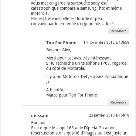
vous met en garde la surcouche sony est
catastrophique comparé a samsung, htc et même
motorola.
Elle est belle met elle est lourde et peu
convainquante en terme d’ergonomie, a fuir!!
Répondre
Top For Phone
14 novembre 2012 à 13h58
Bonjour Alex,
Merci pour cet avis très intéressant.
Si tu recherche un téléphone IP67, regarde
du côté de Motorola.
Il y a un Motorola Defy+ assez sympathique
;)
A bientôt,
Marco pour Top For Phone
Répondre
enissam
23 janvier 2013 à 15h18
Bonjour
Est-ce-que le « ppi 165 » de l’Xperia Go a une
répercussion sur la qualité d’images ou c’est juste un