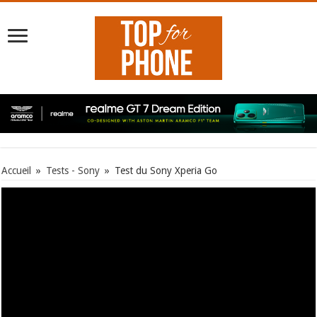
Accueil
»
Tests - Sony
»
Test du Sony Xperia Go