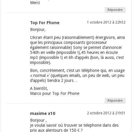
Merci
Répondre
Top For Phone
1 octobre 2012 à 22h52
Bonjour,
L’écran étant peu (raisonnablement) énergivore, ainsi
que les principaux composants (processeur
également raisonnable) Sony se permet d’annoncer
540h en veille (impossible !),45 heures en écoute
mp3 (impossible !) et 6h d’appels (bon, là aussi, c’est
impossible).
Bon, concrètement, c’est un téléphone qui, en usage
« normal »‘ (quelques emails, un peu de web, un peu
d’appels) tiendra 2 jours…
A bientôt,
Marco pour Top For Phone
Répondre
maxime x10
2 octobre 2012 à 21h51
Bonjour ,
Je voulai savoir oú trouver se telephone dans des
prix aux alentours de 150 € ?