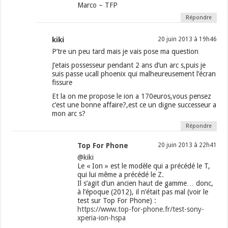
Marco – TFP
Répondre
kiki
20 juin 2013 à 19h46
P’tre un peu tard mais je vais pose ma question
J’etais possesseur pendant 2 ans d’un arc s,puis je
suis passe ucall phoenix qui malheureusement l’écran
fissure
Et la on me propose le ion a 170euros,vous pensez
c’est une bonne affaire?,est ce un digne successeur a
mon arc s?
Répondre
Top For Phone
20 juin 2013 à 22h41
@kiki
Le « Ion » est le modèle qui a précédé le T,
qui lui même a précédé le Z.
Il s’agit d’un ancien haut de gamme… donc,
à l’époque (2012), il n’était pas mal (voir le
test sur Top For Phone) :
https://www.top-for-phone.fr/test-sony-
xperia-ion-hspa