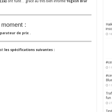
(2a)
ont fuité… grâce au très bien informé
Yogesh Brar
u moment :
Haik
insc
parateur de prix
.
18
ait
les spécifications suivantes :
#ces
1 
#ces
Blu
1 
Traf
fun
27
Test