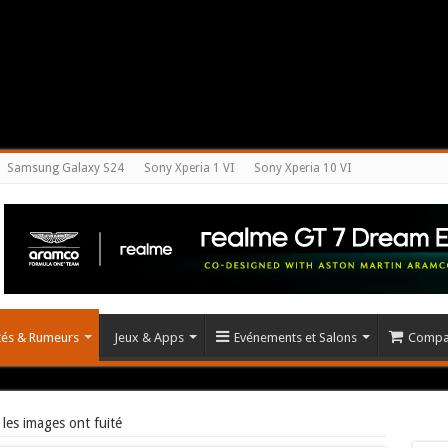
Samsung Galaxy S24
Sony Xperia 1 VI
Sony Xperia 10 VI
ités & Rumeurs
Jeux & Apps
Evénements et Salons
Compar
les images ont fuité