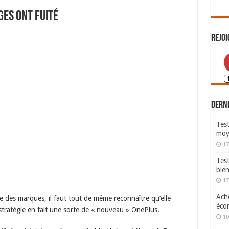
ges ont fuité
Rejoi
Derni
Test
moy
17
Tes
bie
17
Ache
e des marques, il faut tout de même reconnaître qu’elle
écon
stratégie en fait une sorte de « nouveau » OnePlus.
10