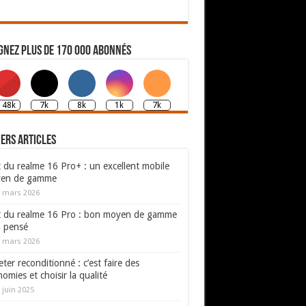
gnez plus de 170 000 abonnés
148k
7k
8k
1k
7k
ers articles
 du realme 16 Pro+ : un excellent mobile
en de gamme
 mars 2026
t du realme 16 Pro : bon moyen de gamme
n pensé
 mars 2026
ter reconditionné : c’est faire des
omies et choisir la qualité
 juin 2025