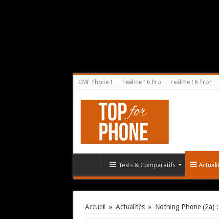
CMF Phone 1
realme 16 Pro
realme 16 Pro+
Tests & Comparatifs
Actual
Accueil
»
Actualités
»
Nothing Phone (2a) : 