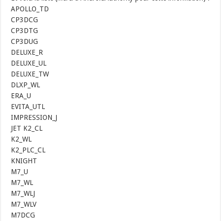
APOLLO_TD
CP3DCG
CP3DTG
CP3DUG
DELUXE_R
DELUXE_UL
DELUXE_TW
DLXP_WL
ERA_U
EVITA_UTL
IMPRESSION_J
JET K2_CL
K2_WL
K2_PLC_CL
KNIGHT
M7_U
M7_WL
M7_WLJ
M7_WLV
M7DCG