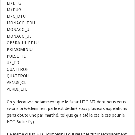
M7DTG
M7DUG
M7C_DTU
MONACO_TDU
MONACO_U
MONACO_UL
OPERA_UL PDLU
PRIMOMINIU
PULSE_TD
UE_TD
QUATTROF
QUATTROU
VENUS_CL
VERDI_LTE
On y découvre notamment que le futur
HTC M7
dont nous vous
avions précédemment parlé est décliné sous plusieurs appelations
(sans doute une par marché, tel que ça a été le cas le cas pour le
HTC Butterfly
).
De même qu’un HTC Primominiu qui serait le futur remplacement