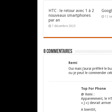
HTC : le retour avec 1 à 2
Googl
nouveaux smartphones
12 s
par an
7 décembre 2023
8 commentaires
Remi
Oui mais j’aurai préféré le b
ou je peut le commender celui
Top For Phone
@ Remi :
Apparemment, le HTC 
« J ») devrait arriv
A bientôt,