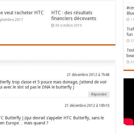
#ces
e veut racheter HTC
HTC : des résultats
Blu
financiers décevants
1 
eptembre 2017
30 octobre 2015
Traf
fun
27
Test
bea
20
21 décembre 2012 à 7h48
utterfly trop classe et 5 pouce mais domage, j’attend de voir
 avec le slot sd pas le DNA le butterfly J
Répondre
21 décembre 2012 à 18h10
Butterfly J (qui devrait s’appeler HTC Butterfly, sans le
er en Europe… mais quand ?