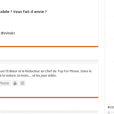
bile ? Vous fait-il envie ?
r @evleaks
suis l'Editeur et le Rédacteur en Chef de Top For Phone. Dans le
e la voiture, la moto... et les jeux vidéo.
Phone
#ces
1 