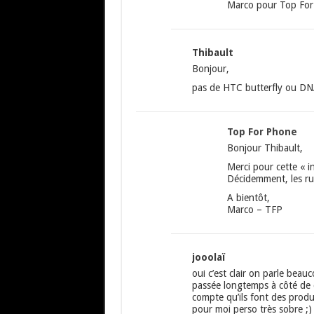
Marco pour Top Fo
Thibault
Bonjour,
pas de HTC butterfly ou DN
Top For Phone
Bonjour Thibault,
Merci pour cette « i
Décidemment, les r
A bientôt,
Marco – TFP
jooolaï
oui c’est clair on parle beau
passée longtemps à côté de 
compte qu’ils font des prod
pour moi perso très sobre ;)