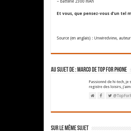
– batterie 2300 mAh
Et vous, que pensez-vous d’un tel mo
Source (en anglais) :
Unwiredview
, auteu
Au sujet de : Marco de Top For Phone
Passionné de hi-tech, je 
registre des loisirs, j'aim
@TopFor
Sur le même sujet