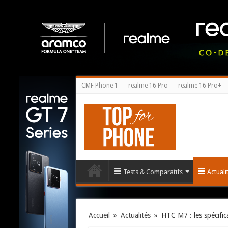
CMF Phone 1
realme 16 Pro
realme 16 Pro+
Tests & Comparatifs
Actual
Accueil
»
Actualités
»
HTC M7 : les spécific