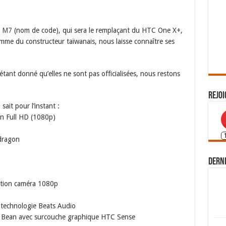
 M7
(nom de code), qui sera le remplaçant du HTC One X+,
mme du constructeur taïwanais, nous laisse connaître ses
étant donné qu’elles ne sont pas officialisées, nous restons
Rejoi
 sait pour l’instant :
on Full HD (1080p)
dragon
Derni
ction caméra 1080p
 technologie Beats Audio
lly Bean avec surcouche graphique HTC Sense