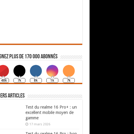
gnez plus de 170 000 abonnés
148k
7k
8k
1k
7k
ers articles
Test du realme 16 Pro+ : un
excellent mobile moyen de
gamme
17 mars 2026
Test du realme 16 Pro : bon