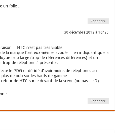
un folle ..
Répondre
30 décembre 2012 à 10h20
 raison… HTC n’est pas très visible.
s de la marque l’ont eux-mêmes avoués… en indiquant que la
alogue trop large (trop de références différences) et un
n trop de téléphone à présenter.
éjecté le PDG et décidé d’avoir moins de téléphones au
re plus de pub sur les hauts de gamme…
e retour de HTC sur le devant de la scène (ou pas… :D)
hone
Répondre