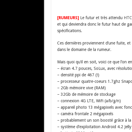
[RUMEURS]
Le futur et très attendu
HTC
et qui deviendra donc le futur haut de ga
spécifications.
Ces dernières proviennent d’une fuite, et 
dans le domaine de la rumeur.
Mais quoi qu’il en soit, voici ce que l’on en
– écran 4.7 pouces, SoLux, avec résoluti
– densité ppi de 467 (!)
– processeur quatre-coeurs 1.7ghz Snap
– 2Gb mémoire vive (RAM)
– 32Gb de mémoire de stockage
– connexion 4G LTE, WiFi (a/b/g/n)
– appareil photo 13 mégapixels avec fon
– caméra frontale 2 mégapixels
– probablement un son boosté grâce à la
– système d’exploitation Android 4.2 Je