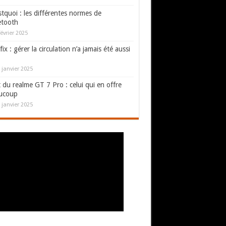
tquoi : les différentes normes de
etooth
février 2025
fix : gérer la circulation n’a jamais été aussi
 janvier 2025
 du realme GT 7 Pro : celui qui en offre
ucoup
 janvier 2025