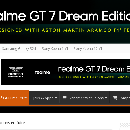
Samsung Galaxy S24
Sony Xperia 1 VI
Sony Xperia 10 VI
ités & Rumeurs
Jeux & Apps
Evénements et Salons
Compar
ations en fuite