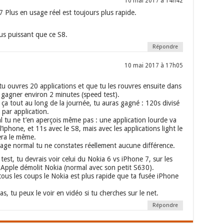
10 mai 2017 à 14h42
7 Plus en usage réel est toujours plus rapide.
us puissant que ce S8.
Répondre
10 mai 2017 à 17h05
 tu ouvres 20 applications et que tu les rouvres ensuite dans
s gagner environ 2 minutes (speed test).
t ça tout au long de la journée, tu auras gagné : 120s divisé
par application.
 tu ne t’en aperçois même pas : une application lourde va
l’iphone, et 11s avec le S8, mais avec les applications light le
era le même.
sage normal tu ne constates réellement aucune différence.
test, tu devrais voir celui du Nokia 6 vs iPhone 7, sur les
 Apple démolit Nokia (normal avec son petit S630).
à tous les coups le Nokia est plus rapide que ta fusée iPhone
s, tu peux le voir en vidéo si tu cherches sur le net.
Répondre