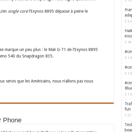
10 
Fran
qu’en
single core
l’Exynos 8895 dépasse à peine le
adap
5 
Haik
insc
18 
 se marque un peu plus : le Mali G-71 de l’Exynos 8895
#ces
Adreno 540 du Snapdragon 835.
1 f
#ces
1 f
x servis que les Américains, nous n’allons pas nous
#ces
Blu
1 f
Traf
fun
27 
or Phone
Test
bea