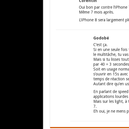
Corentin
Oui bon par contre l’iPhone 
Même 7 mois après.
L’iPhone 8 sera largement pl
Godobé
C’est ça.
Si en une seule fois
le multitâche, tu va
Mais si tu lisses tou
par 40 = 3 secondes 
Soit en usage normal
s’ouvrir en 15s avec 
temps de réaction s
Autant dire qu’en u
En parlant de speed 
applications lourdes
Mais sur les light, 
7.
Eh oui, je ne mens pa