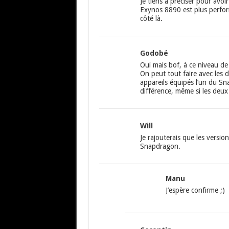
Je tiens à préciser pour avo
Exynos 8890 est plus perfor
côté là.
Godobé
Oui mais bof, à ce niveau d
On peut tout faire avec les d
appareils équipés l’un du Sna
différence, même si les deux 
Will
Je rajouterais que les versi
Snapdragon.
Manu
J’espère confirme ;)