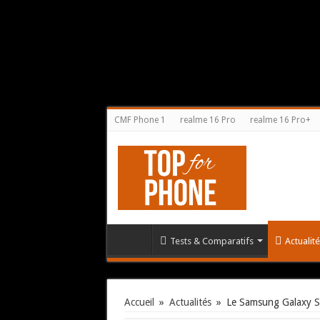
CMF Phone 1
realme 16 Pro
realme 16 Pro+
Tests & Comparatifs
Actualit
Accueil
»
Actualités
»
Le Samsung Galaxy S8