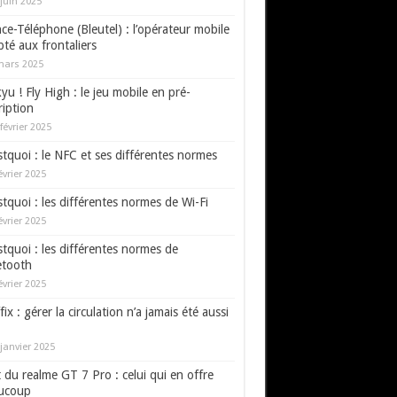
juin 2025
ce-Téléphone (Bleutel) : l’opérateur mobile
té aux frontaliers
mars 2025
yu ! Fly High : le jeu mobile en pré-
ription
février 2025
tquoi : le NFC et ses différentes normes
évrier 2025
tquoi : les différentes normes de Wi-Fi
évrier 2025
tquoi : les différentes normes de
etooth
évrier 2025
fix : gérer la circulation n’a jamais été aussi
janvier 2025
 du realme GT 7 Pro : celui qui en offre
ucoup