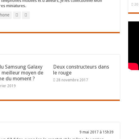
 téléphones mobiles et d'ailleurs, je les collectionne! Mon
20 
res miniatures.
hone
du Samsung Galaxy
Deux constructeurs dans
le meilleur moyen de
le rouge
e du moment ?
28 novembre 2017
vrier 2019
9 mai 2017 à 15h39