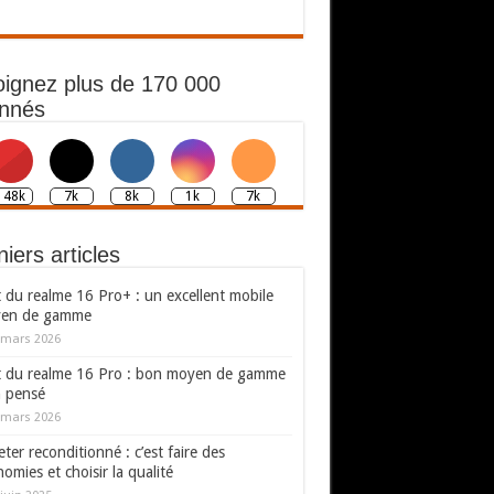
oignez plus de 170 000
nnés
148k
7k
8k
1k
7k
iers articles
 du realme 16 Pro+ : un excellent mobile
en de gamme
 mars 2026
t du realme 16 Pro : bon moyen de gamme
n pensé
 mars 2026
ter reconditionné : c’est faire des
omies et choisir la qualité