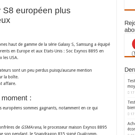
 S8 européen plus
eux
Rej
abo
nes haut de gamme de la série Galaxy S, Samsung a équipé
érents en Europe et aux Etats-Unis : Soc Exynos 8895 en
 les USA.
Dern
mateurs sont un peu perdus puisqu’aucune mention
r la boîte.
Test
t affaire.
moy
17
u moment :
Tes
bie
us européens sommes gagnants, notamment en ce qui
17
Ache
confrères de
GSMArena
, le processeur maison Exynos 8895
écon
que son pendant, le Snapdragon 835 signé Qualcomm.