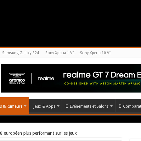
Samsung Galaxy S24
Sony Xperia 1 VI
Sony Xperia 10 VI
és & Rumeurs
Jeux & Apps
Evénements et Salons
Comparat
 européen plus performant sur les jeux