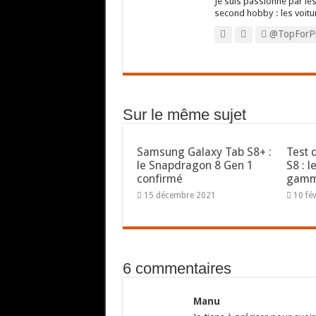
Je suis passionné par les
second hobby : les voitu
@TopForP
Sur le même sujet
Samsung Galaxy Tab S8+ :
Test 
le Snapdragon 8 Gen 1
S8 : 
confirmé
gamm
15 décembre 2021
10 fé
6 commentaires
Manu