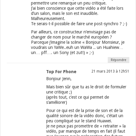
permettre une remarque un peu critique.
J’ai bien conscience que cette vidéo a été faite lors
d’un salon, mais le son est inaudible.
Malheureusement.
Te serais-t-il possible de faire une post-synchro ? ;-)
Par ailleurs, ce constructeur n’envisage pas de
changer de nom pour le marché européen ?
Parceque j’imagine la scène « Bonjour Monsieur, je
voudrais un YaWe..euh un WaWa .. un Huahiew…
un… pff…. un Sony (et zut!) » ;-)
Répondre
Top For Phone
21 mars 2013 à 12h51
Bonjour Jenn,
Mais bien sûr que tu as le droit de formuler
une critique ;)
(après tout, c’est ce qui permet de
s’améliorer)
Pour ce qui est de la prise de son et de la
qualité sonore de la vidéo donc, c’était un
peu compliqué sur le stand Huawei.
Je ne peux pas promettre de « retraiter » la
vidéo, par manque de temps en fait (il faut