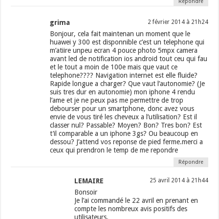
Répondre
grima
2 février 2014 à 21h24
Bonjour, cela fait maintenan un moment que le
huawei y 300 est disponnible c’est un telephone qui
m’atiire unpeu ecran 4 pouce photo 5mpx camera
avant led de notification ios android tout ceu qui fau
et le tout a moin de 100e mais que vaut ce
telephone???? Navigation internet est elle fluide?
Rapide longue a charger? Que vaut l’autonomie? (Je
suis tres dur en autonomie) mon iphone 4 rendu
l’ame et je ne peux pas me permettre de trop
debourser pour un smartphone, donc avez vous
envie de vous tiré les cheveux a l’utilisation? Est il
classer nul? Passable? Moyen? Bon? Tres bon? Est
t’il comparable a un iphone 3gs? Ou beaucoup en
dessou? J’attend vos reponse de pied ferme.merci a
ceux qui prendron le temp de me repondre
Répondre
LEMAIRE
25 avril 2014 à 21h44
Bonsoir
Je l’ai commandé le 22 avril en prenant en
compte les nombreux avis positifs des
utilisateurs.