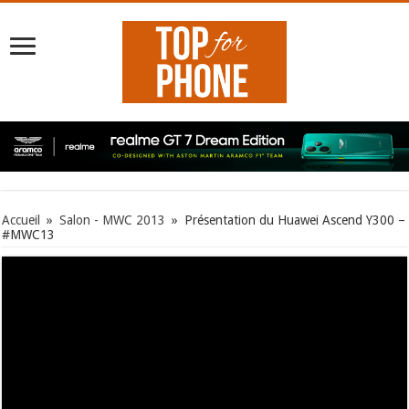
Accueil
»
Salon - MWC 2013
»
Présentation du Huawei Ascend Y300 –
#MWC13