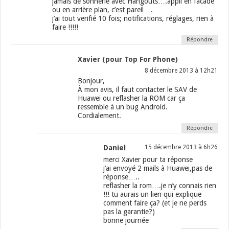
jamais de sonnerie avec Hangouts….appli en facade
ou en arrière plan, c’est pareil….
j’ai tout verifié 10 fois; notifications, réglages, rien à
faire !!!!!
Répondre
Xavier (pour Top For Phone)
8 décembre 2013 à 12h21
Bonjour,
À mon avis, il faut contacter le SAV de
Huawei ou reflasher la ROM car ça
ressemble à un bug Android.
Cordialement.
Répondre
Daniel
15 décembre 2013 à 6h26
merci Xavier pour ta réponse
j’ai envoyé 2 mails à Huawei,pas de
réponse…..
reflasher la rom….je n’y connais rien
!!! tu aurais un lien qui explique
comment faire ça? (et je ne perds
pas la garantie?)
bonne journée