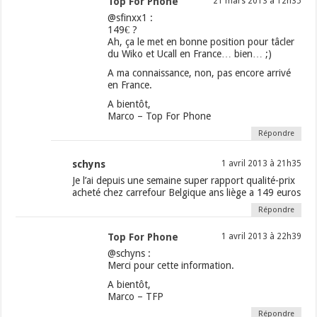
Top For Phone
21 mars 2013 à 12h35
@sfinxx1 :
149€ ?
Ah, ça le met en bonne position pour tâcler
du Wiko et Ucall en France… bien… ;)
A ma connaissance, non, pas encore arrivé
en France.
A bientôt,
Marco – Top For Phone
Répondre
schyns
1 avril 2013 à 21h35
Je l’ai depuis une semaine super rapport qualité-prix
acheté chez carrefour Belgique ans liège a 149 euros
Répondre
Top For Phone
1 avril 2013 à 22h39
@schyns :
Merci pour cette information.
A bientôt,
Marco – TFP
Répondre