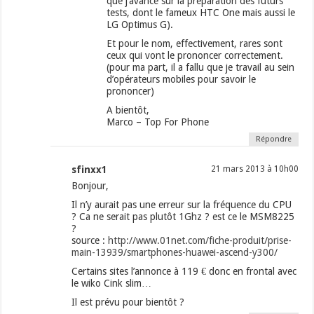
que j’avance sur la préparation des futurs
tests, dont le fameux HTC One mais aussi le
LG Optimus G).
Et pour le nom, effectivement, rares sont
ceux qui vont le prononcer correctement.
(pour ma part, il a fallu que je travail au sein
d’opérateurs mobiles pour savoir le
prononcer)
A bientôt,
Marco – Top For Phone
Répondre
sfinxx1
21 mars 2013 à 10h00
Bonjour,
Il n’y aurait pas une erreur sur la fréquence du CPU
? Ca ne serait pas plutôt 1Ghz ? est ce le MSM8225
?
source :
http://www.01net.com/fiche-produit/prise-
main-13939/smartphones-huawei-ascend-y300/
Certains sites l’annonce à 119 € donc en frontal avec
le wiko Cink slim…
Il est prévu pour bientôt ?