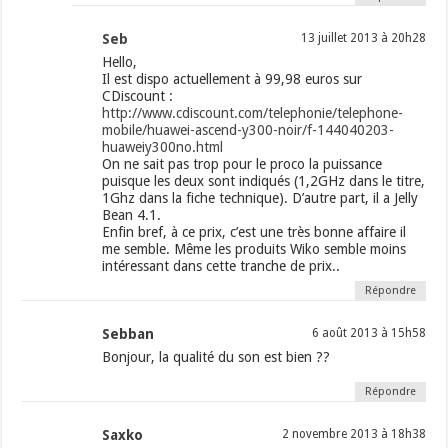
Seb
13 juillet 2013 à 20h28
Hello,
Il est dispo actuellement à 99,98 euros sur
CDiscount :
http://www.cdiscount.com/telephonie/telephone-
mobile/huawei-ascend-y300-noir/f-144040203-
huaweiy300no.html
On ne sait pas trop pour le proco la puissance
puisque les deux sont indiqués (1,2GHz dans le titre,
1Ghz dans la fiche technique). D’autre part, il a Jelly
Bean 4.1.
Enfin bref, à ce prix, c’est une très bonne affaire il
me semble. Même les produits Wiko semble moins
intéressant dans cette tranche de prix..
Répondre
Sebban
6 août 2013 à 15h58
Bonjour, la qualité du son est bien ??
Répondre
Saxko
2 novembre 2013 à 18h38