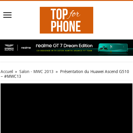
Accueil
»
Salon - MWC 2013
»
Présentation du Huawei Ascend G510
– #MWC13