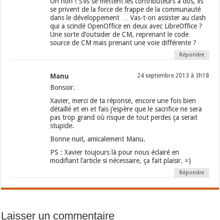
Oh non ! S’ils se mettent les contributeurs à dos, ils
se privent de la force de frappe de la communauté
dans le développement … Vas-t-on assister au clash
qui a scindé OpenOffice en deux avec LibreOffice ?
Une sorte d’outsider de CM, reprenant le code
source de CM mais prenant une voie différente ?
Répondre
Manu
24 septembre 2013 à 3h18
Bonsoir.
Xavier, merci de ta réponse, encore une fois bien
détaillé et en et fais j’espère que le sacrifice ne sera
pas trop grand où risque de tout perdes ça serait
stupide.
Bonne nuit, amicalement Manu.
PS : Xavier toujours là pour nous éclairé en
modifiant l’article si nécessaire, ça fait plaisir. =)
Répondre
Laisser un commentaire