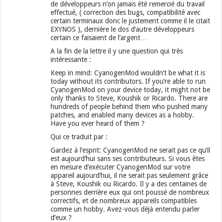
de développeurs n’on jamais été remercié du travail
effectué, ( correction des bugs, compatibilité avec
certain terminaux donc le justement comme il le citait
EXYNOS ), dernière le dos d’autre développeurs
certain ce faisaient de l’argent…
A la fin de la lettre il y une question qui très
intéressante :
Keep in mind: CyanogenMod wouldn’t be what it is
today without its contributors. If you’re able to run
CyanogenMod on your device today, it might not be
only thanks to Steve, Koushik or Ricardo. There are
hundreds of people behind them who pushed many
patches, and enabled many devices as a hobby.
Have you ever heard of them ?
Qui ce traduit par :
Gardez à l’esprit: CyanogenMod ne serait pas ce qu’il
est aujourd’hui sans ses contributeurs. Si vous êtes
en mesure d’exécuter CyanogenMod sur votre
appareil aujourd’hui, il ne serait pas seulement grâce
à Steve, Koushik ou Ricardo. Il y a des centaines de
personnes derrière eux qui ont poussé de nombreux
correctifs, et de nombreux appareils compatibles
comme un hobby. Avez-vous déjà entendu parler
d’eux ?