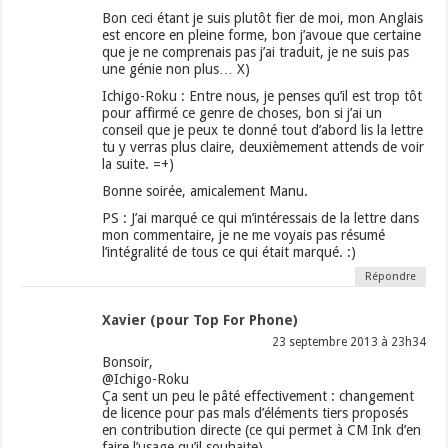
Bon ceci étant je suis plutôt fier de moi, mon Anglais
est encore en pleine forme, bon j’avoue que certaine
que je ne comprenais pas j’ai traduit, je ne suis pas
une génie non plus… X)
Ichigo-Roku : Entre nous, je penses qu’il est trop tôt
pour affirmé ce genre de choses, bon si j’ai un
conseil que je peux te donné tout d’abord lis la lettre
tu y verras plus claire, deuxièmement attends de voir
la suite. =+)
Bonne soirée, amicalement Manu.
PS : J’ai marqué ce qui m’intéressais de la lettre dans
mon commentaire, je ne me voyais pas résumé
l’intégralité de tous ce qui était marqué. :)
Répondre
Xavier (pour Top For Phone)
23 septembre 2013 à 23h34
Bonsoir,
@Ichigo-Roku
Ça sent un peu le pâté effectivement : changement
de licence pour pas mals d’éléments tiers proposés
en contribution directe (ce qui permet à CM Ink d’en
faire l’usage qu’il souhaite),