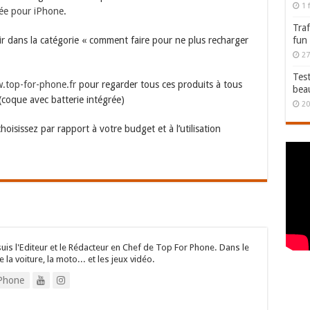
1 
rée pour iPhone
.
Traf
air dans la catégorie « comment faire pour ne plus recharger
fun
27
Test
.top-for-phone.fr
pour regarder tous ces produits à tous
bea
 (coque avec batterie intégrée)
20
hoisissez par rapport à votre budget et à l’utilisation
suis l'Editeur et le Rédacteur en Chef de Top For Phone. Dans le
e la voiture, la moto... et les jeux vidéo.
Phone