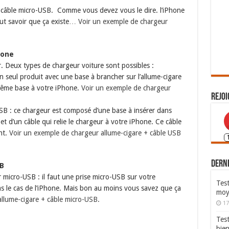
n câble micro-USB. Comme vous devez vous le dire. l’iPhone
aut savoir que ça existe…
Voir un exemple de chargeur
hone
 Deux types de chargeur voiture sont possibles :
un seul produit avec une base à brancher sur l’allume-cigare
e même base à votre iPhone.
Voir un exemple de chargeur
Rejoi
SB : ce chargeur est composé d’une base à insérer dans
et d’un câble qui relie le chargeur à votre iPhone. Ce câble
nt.
Voir un exemple de chargeur allume-cigare + câble USB
Derni
SB
micro-USB : il faut une prise micro-USB sur votre
Test
pas le cas de l’iPhone. Mais bon au moins vous savez que ça
moy
llume-cigare + câble micro-USB.
17
Tes
bie