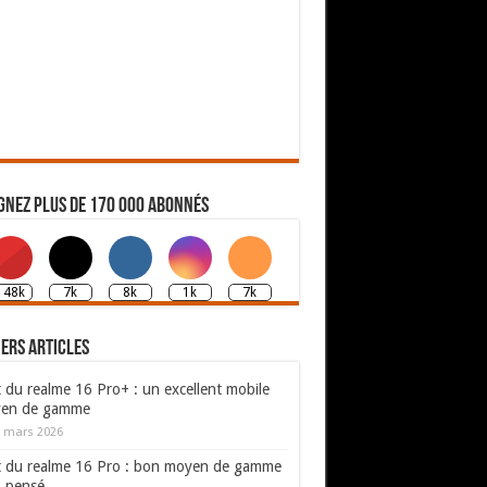
gnez plus de 170 000 abonnés
148k
7k
8k
1k
7k
ers articles
 du realme 16 Pro+ : un excellent mobile
en de gamme
 mars 2026
t du realme 16 Pro : bon moyen de gamme
n pensé