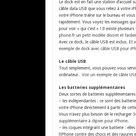
Le dock est en fait une station d’accueil
câble data USB que vous reliez à votre iP
votre iPhone traîne sur le bureau et vou
rapidement. Vous voyez les messages qui 
pour voir « qui c’est » ! Il existe plusieu
phone.fr
un
petit modèle discret et facil
Avec ce dock, le câble USB est inclus. E
exemple de dock avec câble USB pour iP
Le câble USB
Tout simplement, vous pouvez vous servir
ordinateur.
Voir un exemple de câble US
Les batteries supplémentaires
Deux sortes de batteries supplémentaires 
– les indépendantes : ce sont des batteri
votre iPhone directement à partir de cett
Vous n’avez plus besoin de le recharger 3
supplémentaire à clipser pour iPhone
.
– les coques intégrant une batterie : elle
l’iPhone contre des chocs et des rayures e