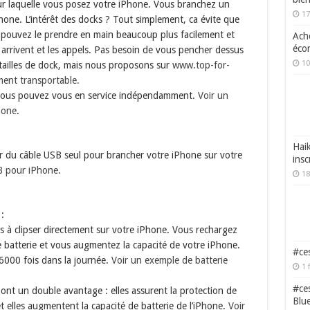
 sur laquelle vous posez votre iPhone. Vous branchez un
17
hone. L’intérêt des docks ? Tout simplement, ca évite que
s pouvez le prendre en main beaucoup plus facilement et
Ache
écon
arrivent et les appels. Pas besoin de vous pencher dessus
10
rs tailles de dock, mais nous proposons sur
www.top-for-
ement transportable.
t vous pouvez vous en service indépendamment.
Voir un
hone
.
Haik
 du câble USB seul pour brancher votre iPhone sur votre
insc
B pour iPhone.
18
:
es à clipser directement sur votre iPhone. Vous rechargez
e batterie et vous augmentez la capacité de votre iPhone.
#ces
6000 fois dans la journée.
Voir un exemple de batterie
1 
#ces
s ont un double avantage : elles assurent la protection de
Blu
t elles augmentent la capacité de batterie de l’iPhone.
Voir