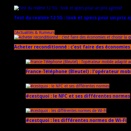
20 janvier 2025
Test du realme 12 5G : look et specs pour un prix a
18 novembre 2024
Actualités & Rumeurs
Acheter reconditionné : c’est faire des économies 
10 juin 2025
France-Téléphone (Bleutel) : l’opérateur mob
5 mars 2025
#cestquoi : le NFC et ses différentes normes
1 février 2025
#cestquoi : les différentes normes de Wi-Fi
1 février 2025