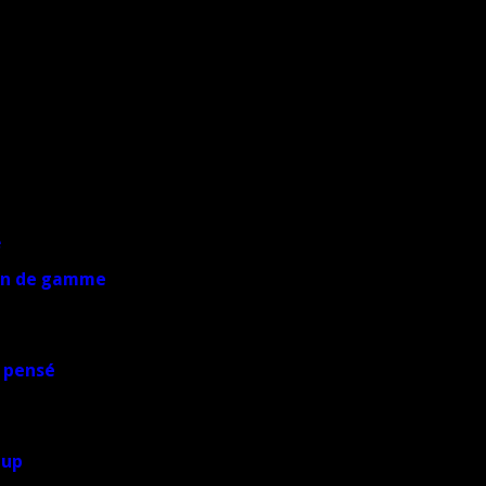
yen de gamme
 pensé
oup