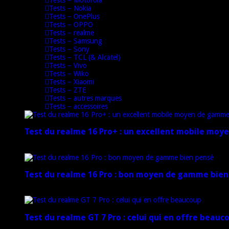
Tests – Nokia
Tests – OnePlus
Tests – OPPO
Tests – realme
Tests – Samsung
Tests – Sony
Tests – TCL (& Alcatel)
Tests – Vivo
Tests – Wiko
Tests – Xiaomi
Tests – ZTE
Tests – autres marques
Tests – accessoires
Test du realme 16 Pro+ : un excellent mobile mo
17 mars 2026
Test du realme 16 Pro : bon moyen de gamme bien
17 mars 2026
Test du realme GT 7 Pro : celui qui en offre beauc