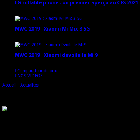
LG rollable phone : un premier aperçu au CES 2021
12 janvier 2021
MWC 2019 : Xiaomi Mi Mix 3 5G
4 mars 2019
MWC 2019 : Xiaomi dévoile le Mi 9
1 mars 2019
Comparateur de prix
NOS VIDEOS
Accueil
»
Actualités
»
Xiaomi Mi6 : les premiers clichés réalisées avec se
Xiaomi Mi6 : les premiers clichés réalisées
Le nouveau flagship de la marque chinoise Xiaomi, le Mi6 a récemment été
En plus de sa fiche technique au top, ce smartphone est équipé d’un d
Les meilleures offres du moment :