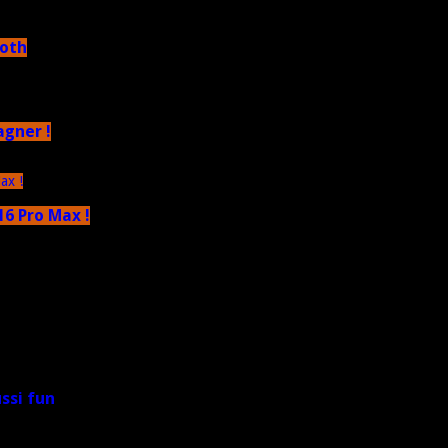
ooth
agner !
6 Pro Max !
ussi fun