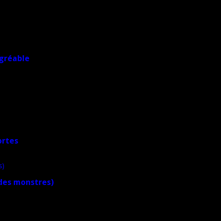
agréable
ortes
 des monstres)