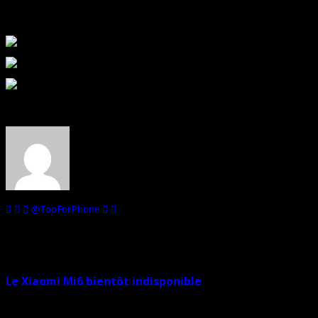
Voici quelques exemples attestant de la qualité des photos réalisées.
Au sujet de : Alex de Top For Phone
Je suis passionné par les téléphones mobiles et d'ailleurs, je les collect
@TopForPhone
Sur le même sujet
Le Xiaomi Mi6 bientôt indisponible
5 juin 2017