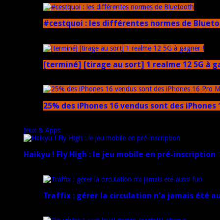
#cestquoi : les différentes normes de Bluet
1 février 2025
[terminé] [tirage au sort] 1 realme 12 5G à g
18 novembre 2024
25% des iPhones 16 vendus sont des iPhones 1
15 novembre 2024
Jeux & Apps
Haikyu ! Fly High : le jeu mobile en pré-inscription
18 février 2025
Traffix : gérer la circulation n’a jamais été a
27 janvier 2025