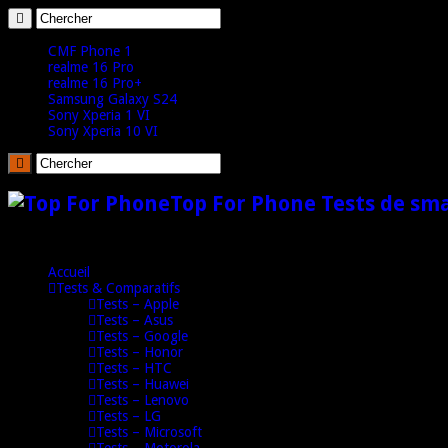
CMF Phone 1
realme 16 Pro
realme 16 Pro+
Samsung Galaxy S24
Sony Xperia 1 VI
Sony Xperia 10 VI
Top For Phone Tests de sm
Accueil
Tests & Comparatifs
Tests – Apple
Tests – Asus
Tests – Google
Tests – Honor
Tests – HTC
Tests – Huawei
Tests – Lenovo
Tests – LG
Tests – Microsoft
Tests – Motorola