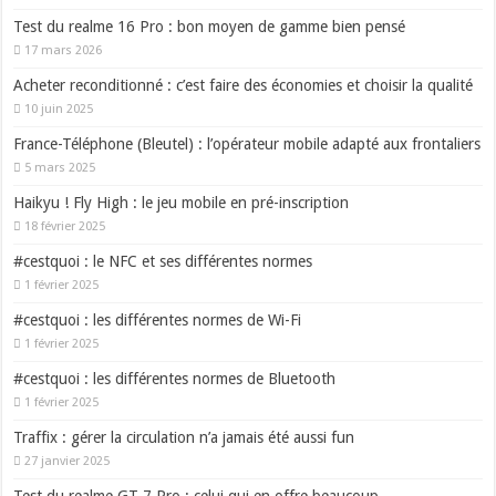
Test du realme 16 Pro : bon moyen de gamme bien pensé
17 mars 2026
Acheter reconditionné : c’est faire des économies et choisir la qualité
10 juin 2025
France-Téléphone (Bleutel) : l’opérateur mobile adapté aux frontaliers
5 mars 2025
Haikyu ! Fly High : le jeu mobile en pré-inscription
18 février 2025
#cestquoi : le NFC et ses différentes normes
1 février 2025
#cestquoi : les différentes normes de Wi-Fi
1 février 2025
#cestquoi : les différentes normes de Bluetooth
1 février 2025
Traffix : gérer la circulation n’a jamais été aussi fun
27 janvier 2025
Test du realme GT 7 Pro : celui qui en offre beaucoup