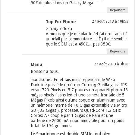
50€ de plus dans un Galaxy Mega.
Répondre
Top For Phone
27 août 2013 à 10h53
> Ichigo-Roku
A moins que je me plante (et j’ai droit aussi à
un #fail par commentaire… :D) il me semble
que le SGM est à 450€… pas 350€.
Répondre
Manu
27 août 2013 à 3h38
Bonsoir à tous.
lauricisque : En et fais mais cependant le Wiko
Darkside possède un écran Corning Gorilla glass IPS
écran 720 Pixels en 5.7 pouces un appareil photo 13
mégas pixels flashs led et une caméra frontale de 5
Mégas Pixels ainsi qu’une coque en aluminium avec
un mémoire interne de 16 Gigas extensible via Micro
SD ( 32 Gigas ), processeurs Quad-Core 1.2 GHz
Cortex A7 couplé par 1 Gigas de Ram et une
batterie de 2600 mAh non amovible pour un poids
total de 194 grammes.
Le Smartphone est double SIM le tout bien