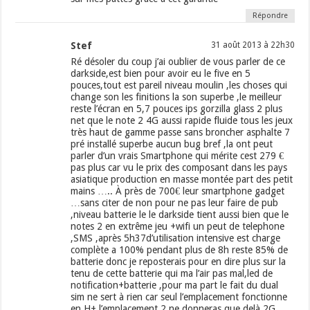
Répondre
Stef
31 août 2013 à 22h30
Ré désoler du coup j’ai oublier de vous parler de ce
darkside,est bien pour avoir eu le five en 5
pouces,tout est pareil niveau moulin ,les choses qui
change son les finitions la son superbe ,le meilleur
reste l’écran en 5,7 pouces ips gorzilla glass 2 plus
net que le note 2 4G aussi rapide fluide tous les jeux
très haut de gamme passe sans broncher asphalte 7
pré installé superbe aucun bug bref ,la ont peut
parler d’un vrais Smartphone qui mérite cest 279 €
pas plus car vu le prix des composant dans les pays
asiatique production en masse montée part des petit
mains ….. À près de 700€ leur smartphone gadget
…sans citer de non pour ne pas leur faire de pub
,niveau batterie le le darkside tient aussi bien que le
notes 2 en extrême jeu +wifi un peut de telephone
,SMS ,après 5h37d’utilisation intensive est charge
complète a 100% pendant plus de 8h reste 85% de
batterie donc je reposterais pour en dire plus sur la
tenu de cette batterie qui ma l’air pas mal,led de
notification+batterie ,pour ma part le fait du dual
sim ne sert à rien car seul l’emplacement fonctionne
en H+ l’emplacement 2 ne donneras que delà 2G