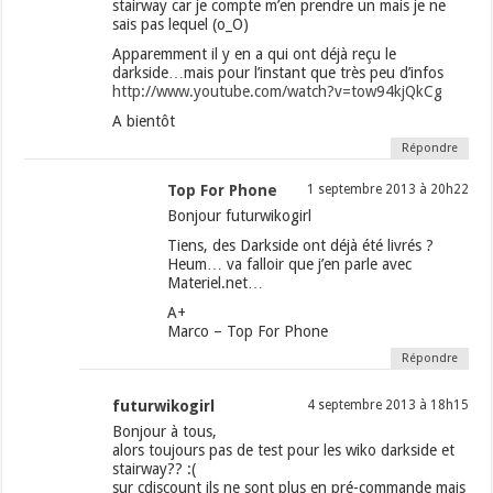
stairway car je compte m’en prendre un mais je ne
sais pas lequel (o_O)
Apparemment il y en a qui ont déjà reçu le
darkside…mais pour l’instant que très peu d’infos
http://www.youtube.com/watch?v=tow94kjQkCg
A bientôt
Répondre
Top For Phone
1 septembre 2013 à 20h22
Bonjour futurwikogirl
Tiens, des Darkside ont déjà été livrés ?
Heum… va falloir que j’en parle avec
Materiel.net…
A+
Marco – Top For Phone
Répondre
futurwikogirl
4 septembre 2013 à 18h15
Bonjour à tous,
alors toujours pas de test pour les wiko darkside et
stairway?? :(
sur cdiscount ils ne sont plus en pré-commande mais