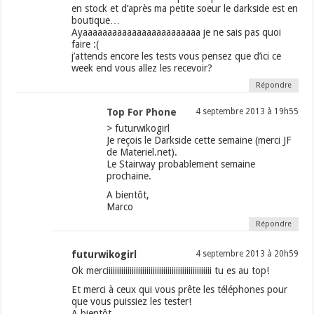
en stock et d’après ma petite soeur le darkside est en
boutique…
Ayaaaaaaaaaaaaaaaaaaaaaaaa je ne sais pas quoi
faire :(
j’attends encore les tests vous pensez que d’ici ce
week end vous allez les recevoir?
Répondre
Top For Phone
4 septembre 2013 à 19h55
> futurwikogirl
Je reçois le Darkside cette semaine (merci JF
de Materiel.net).
Le Stairway probablement semaine
prochaine.
A bientôt,
Marco
Répondre
futurwikogirl
4 septembre 2013 à 20h59
Ok merciiiiiiiiiiiiiiiiiiiiiiiiiiiiiiiiiiiiiiiiiiiiiiiiii tu es au top!
Et merci à ceux qui vous prête les téléphones pour
que vous puissiez les tester!
A bientôt