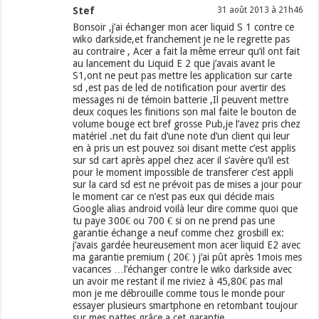
Stef
31 août 2013 à 21h46
Bonsoir ,j’ai échanger mon acer liquid S 1 contre ce
wiko darkside,et franchement je ne le regrette pas
au contraire , Acer a fait la même erreur qu’il ont fait
au lancement du Liquid E 2 que j’avais avant le
S1,ont ne peut pas mettre les application sur carte
sd ,est pas de led de notification pour avertir des
messages ni de témoin batterie ,Il peuvent mettre
deux coques les finitions son mal faite le bouton de
volume bouge ect bref grosse Pub,je l’avez pris chez
matériel .net du fait d’une note d’un client qui leur
en à pris un est pouvez soi disant mette c’est applis
sur sd cart après appel chez acer il s’avère qu’il est
pour le moment impossible de transferer c’est appli
sur la card sd est ne prévoit pas de mises a jour pour
le moment car ce n’est pas eux qui décide mais
Google alias android voilà leur dire comme quoi que
tu paye 300€ ou 700 € si on ne prend pas une
garantie échange a neuf comme chez grosbill ex:
j’avais gardée heureusement mon acer liquid E2 avec
ma garantie premium ( 20€ ) j’ai pût après 1mois mes
vacances …l’échanger contre le wiko darkside avec
un avoir me restant il me riviez à 45,80€ pas mal
mon je me débrouille comme tous le monde pour
essayer plusieurs smartphone en retombant toujour
sur mes pattes grâce a cet garantie