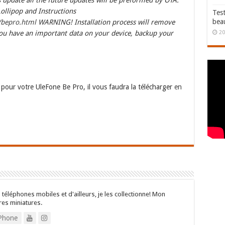
is update all the future updates will be preformed by OTA.
ollipop and Instructions
Test
bea
/bepro.html
WARNING! Installation process will remove
20
 you have an important data on your device, backup your
0 pour votre UleFone Be Pro, il vous faudra la télécharger
en
 téléphones mobiles et d'ailleurs, je les collectionne! Mon
res miniatures.
Phone