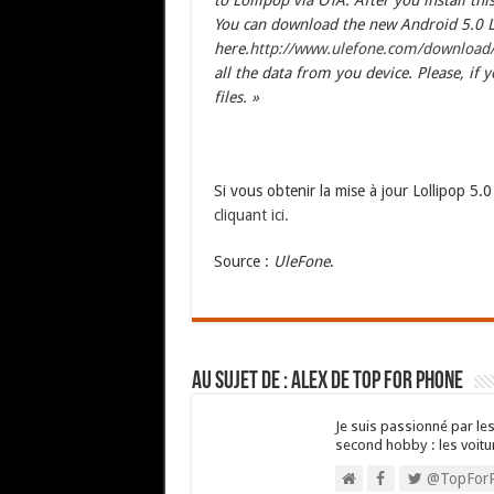
to Lollipop via OTA. After you install th
You can download the new Android 5.0 L
here.
http://www.ulefone.com/download
all the data from you device. Please, if
files. »
Si vous obtenir la mise à jour Lollipop 5.
cliquant ici.
Source :
UleFone
.
Au sujet de : Alex de Top For Phone
Je suis passionné par les
second hobby : les voitu
@TopFor