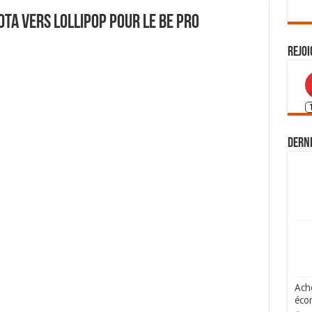
 OTA vers Lollipop pour le Be Pro
Rejoi
Derni
Ache
écon