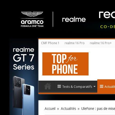
CMF Phone 1
realme 16 Pro
realme 16 Pro+
Tests & Comparatifs
Actual
Accueil
»
Actualités
»
UleFone : pas de mise