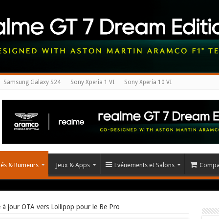
Samsung Galaxy S24
Sony Xperia 1 VI
Sony Xperia 10 VI
ités & Rumeurs
Jeux & Apps
Evénements et Salons
Compar
 à jour OTA vers Lollipop pour le Be Pro