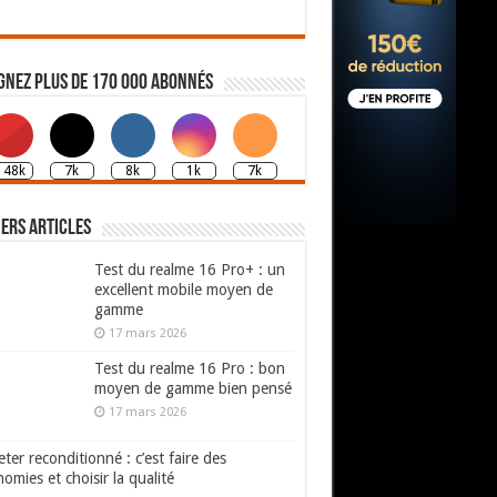
gnez plus de 170 000 abonnés
148k
7k
8k
1k
7k
ers articles
Test du realme 16 Pro+ : un
excellent mobile moyen de
gamme
17 mars 2026
Test du realme 16 Pro : bon
moyen de gamme bien pensé
17 mars 2026
ter reconditionné : c’est faire des
omies et choisir la qualité