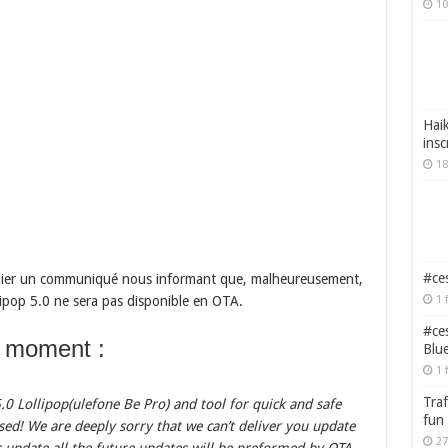
10
Haik
insc
18
#ces
ublier un communiqué nous informant que, malheureusement,
1 
lipop 5.0 ne sera pas disponible en OTA.
#ces
u moment :
Blu
1 
Traf
.0 Lollipop(ulefone Be Pro) and tool for quick and safe
fun
ed! We are deeply sorry that we can’t deliver you update
27