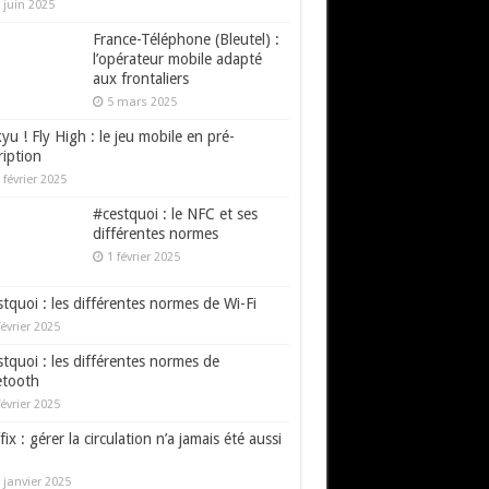
 juin 2025
France-Téléphone (Bleutel) :
l’opérateur mobile adapté
aux frontaliers
5 mars 2025
yu ! Fly High : le jeu mobile en pré-
ription
 février 2025
#cestquoi : le NFC et ses
différentes normes
1 février 2025
tquoi : les différentes normes de Wi-Fi
février 2025
tquoi : les différentes normes de
etooth
février 2025
fix : gérer la circulation n’a jamais été aussi
 janvier 2025