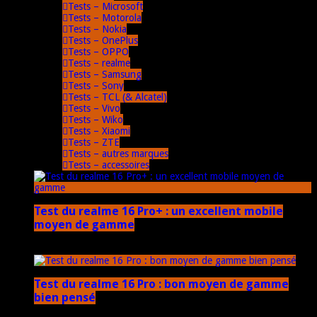
Tests – Microsoft
Tests – Motorola
Tests – Nokia
Tests – OnePlus
Tests – OPPO
Tests – realme
Tests – Samsung
Tests – Sony
Tests – TCL (& Alcatel)
Tests – Vivo
Tests – Wiko
Tests – Xiaomi
Tests – ZTE
Tests – autres marques
Tests – accessoires
Test du realme 16 Pro+ : un excellent mobile
moyen de gamme
17 mars 2026
Test du realme 16 Pro : bon moyen de gamme
bien pensé