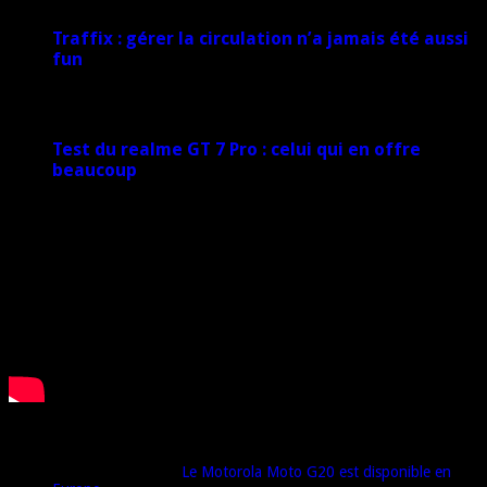
Traffix : gérer la circulation n’a jamais été aussi
fun
27 janvier 2025
Test du realme GT 7 Pro : celui qui en offre
beaucoup
20 janvier 2025
Derniers commentaires
Djamel harrat
dans
Le Motorola Moto G20 est disponible en