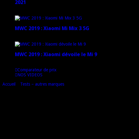
2021
12 janvier 2021
MWC 2019 : Xiaomi Mi Mix 3 5G
4 mars 2019
MWC 2019 : Xiaomi dévoile le Mi 9
1 mars 2019
Comparateur de prix
NOS VIDEOS
Accueil
»
Tests – autres marques
»
Test du Zopo « Magic » ZP920 : du
très bon chinois haut de gamme