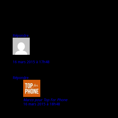
Très bon téléphone je sors d’un wiko getaway (tres bon)je
voulais plus de puissance le défaut Android semble par très bien
optimisé surtout par rapport o wiko! Lapk photo est mal gérer
j’ai remplacé par caméra Fv 5 attention l’appareil photo est bon c
le logiciel qui ne suit pas sinon très bon partout rapide très
rapide l’écran terrible disign top les contours d’écran o niveau
des meilleur.
Répondre
anonyme
16 mars 2015 à 17h48
Est-il OTG ?
Répondre
Marco pour Top For Phone
16 mars 2015 à 18h48
Oui (et c’était précisé dans l’article ;p)