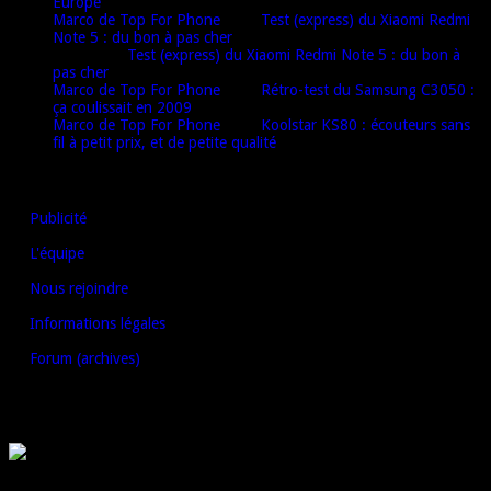
Europe
Marco de Top For Phone
dans
Test (express) du Xiaomi Redmi
Note 5 : du bon à pas cher
Oulaï
dans
Test (express) du Xiaomi Redmi Note 5 : du bon à
pas cher
Marco de Top For Phone
dans
Rétro-test du Samsung C3050 :
ça coulissait en 2009
Marco de Top For Phone
dans
Koolstar KS80 : écouteurs sans
fil à petit prix, et de petite qualité
AUTRES LIENS
Publicité
L'équipe
Nous rejoindre
Informations légales
Forum (archives)
ON RECOMMANDE
© 2026 Top For Phone. Tous droits réservés.