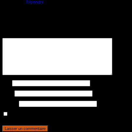
Répondre
Laisser un commentaire
Votre adresse e-mail ne sera pas publiée.
Les champs obligatoires sont
indiqués avec
*
Commentaire
*
Nom
E-mail
Site web
Enregistrer mon nom, mon e-mail et mon site dans le navigateur
pour mon prochain commentaire.