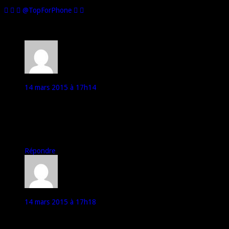
les jeux vidéo.
@TopForPhone
7 commentaires
Godobé
14 mars 2015 à 17h14
Salut Marco.
Quiche, ouais, on ne peut pas exceller en tout ;)
Ce que tu fais, tu le fais très bien, continue à nous faire de très
bons tests, pour le reste, la présentation des jeux sur tes tests
on comprend l’essentiel.
Répondre
Godobé
14 mars 2015 à 17h18
Marco, le Mediatek 6752 est bien en 64 bits je crois ?