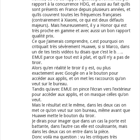
rapport à la concurrence HDG, et aussi au fait qu’ils
sont présents en France depuis plusieurs années, et
qu’ils couvrent toutes les fréquences françaises
(contrairement à Xiaomi, ce qui est deux défauts
majeurs). Mais heureusement, il y a Honor qui est
très proche en gamme et avec aussi un bon rapport
qualité prix.
Ce que j’aimerais comprendre, c.est pourquoi on
critiquait très sévèrement Huawei, si si Marco, dans
un de tes tests vidéos tu disais que c’est le b…..
EMUI parce que tout est à plat, et qu’il n’y a pas de
tiroir.
Alors qu’en réalité le tiroir il y est, ou plus
exactement avec Google on a le bouton pour
accéder aux applis, et on met les raccourcis qu’on
veut sur le bureau.
Tandis qu’avec EMUI on pince l’écran vers l’extérieur
pour accèder aux applis, et on masque celles qu’on
veut.
Mais le résultat est le même, dans les deux cas on
met ce qu’on veut sur son bureau, même avant que
Huawei mette le bouton du tiroir.
Je dirais pour imager que dans un cas la porte est
battante, dans l’autre cas elle est coulissante, mais
dans les deux cas on entre dans la pièce.
Donc voilà ma question : vu les critiques très