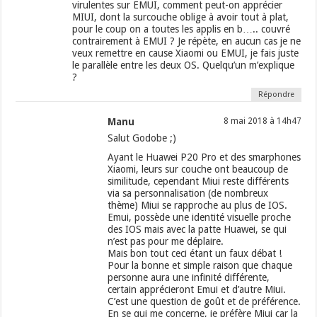
virulentes sur EMUI, comment peut-on apprécier
MIUI, dont la surcouche oblige à avoir tout à plat,
pour le coup on a toutes les applis en b….. couvré
contrairement à EMUI ? Je répète, en aucun cas je ne
veux remettre en cause Xiaomi ou EMUI, je fais juste
le parallèle entre les deux OS. Quelqu’un m’explique
?
Répondre
Manu
8 mai 2018 à 14h47
Salut Godobe ;)
Ayant le Huawei P20 Pro et des smarphones
Xiaomi, leurs sur couche ont beaucoup de
similitude, cependant Miui reste différents
via sa personnalisation (de nombreux
thème) Miui se rapproche au plus de IOS.
Emui, possède une identité visuelle proche
des IOS mais avec la patte Huawei, se qui
n’est pas pour me déplaire.
Mais bon tout ceci étant un faux débat !
Pour la bonne et simple raison que chaque
personne aura une infinité différente,
certain apprécieront Emui et d’autre Miui.
C’est une question de goût et de préférence.
En se qui me concerne, je préfère Miui car la