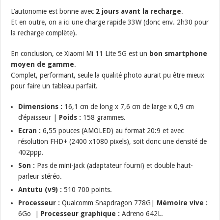
L’autonomie est bonne avec
2 jours avant la recharge
.
Et en outre, on a ici une charge rapide 33W (donc env. 2h30 pour
la recharge complète).
En conclusion, ce Xiaomi Mi 11 Lite 5G est un
bon smartphone
moyen de gamme
.
Complet, performant, seule la qualité photo aurait pu être mieux
pour faire un tableau parfait.
Dimensions :
16,1 cm de long x 7,6 cm de large x 0,9 cm
d’épaisseur |
Poids :
158 grammes.
Ecran :
6,55 pouces (AMOLED) au format 20:9 et avec
résolution FHD+ (2400 x1080 pixels), soit donc une densité de
402ppp.
Son :
Pas de mini-jack (adaptateur fourni) et double haut-
parleur stéréo.
Antutu (v9) :
510 700 points.
Processeur :
Qualcomm Snapdragon 778G|
Mémoire vive :
6Go |
Processeur graphique :
Adreno 642L.