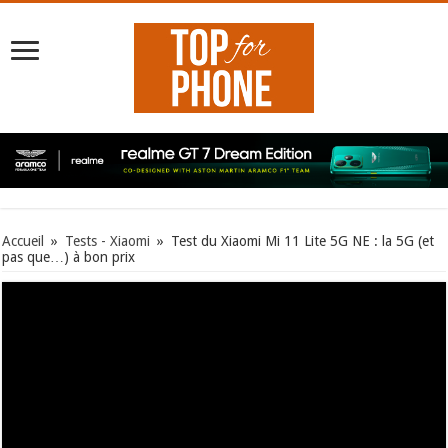
Accueil
»
Tests - Xiaomi
»
Test du Xiaomi Mi 11 Lite 5G NE : la 5G (et
pas que…) à bon prix