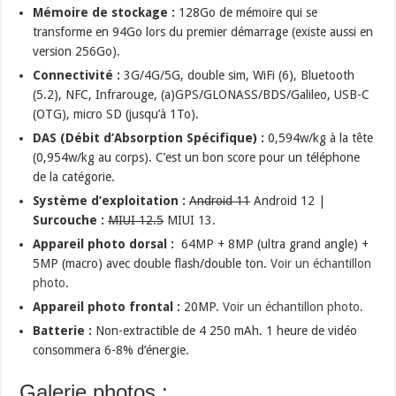
Mémoire de stockage :
128Go de mémoire qui se
transforme en 94Go lors du premier démarrage (existe aussi en
version 256Go).
Connectivité :
3G/4G/5G, double sim, WiFi (6), Bluetooth
(5.2), NFC, Infrarouge, (a)GPS/GLONASS/BDS/Galileo, USB-C
(OTG), micro SD (jusqu’à 1To).
DAS (Débit d’Absorption Spécifique) :
0,594w/kg à la tête
(0,954w/kg au corps). C’est un bon score pour un téléphone
de la catégorie.
Système d’exploitation :
Android 11
Android 12 |
Surcouche :
MIUI 12.5
MIUI 13.
Appareil photo dorsal :
64MP + 8MP (ultra grand angle) +
5MP (macro) avec double flash/double ton.
Voir un échantillon
photo
.
Appareil photo frontal :
20MP.
Voir un échantillon photo
.
Batterie :
Non-extractible de 4 250 mAh. 1 heure de vidéo
consommera 6-8% d’énergie.
Galerie photos :