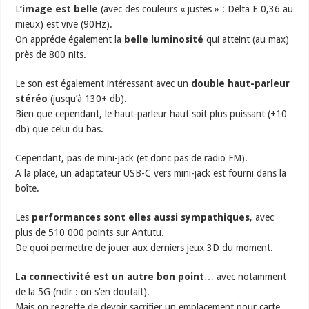
L
‘image est belle
(avec des couleurs « justes » : Delta E 0,36 au
mieux) est vive (90Hz).
On apprécie également la
belle luminosité
qui atteint (au max)
près de 800 nits.
Le son est également intéressant avec un
double haut-parleur
stéréo
(jusqu’à 130+ db).
Bien que cependant, le haut-parleur haut soit plus puissant (+10
db) que celui du bas.
Cependant, pas de mini-jack (et donc pas de radio FM).
A la place, un adaptateur USB-C vers mini-jack est fourni dans la
boîte.
Les
performances sont elles aussi sympathiques
, avec
plus de 510 000 points sur Antutu.
De quoi permettre de jouer aux derniers jeux 3D du moment.
La connectivité est un autre bon point
… avec notamment
de la 5G (ndlr : on s’en doutait).
Mais on regrette de devoir sacrifier un emplacement pour carte