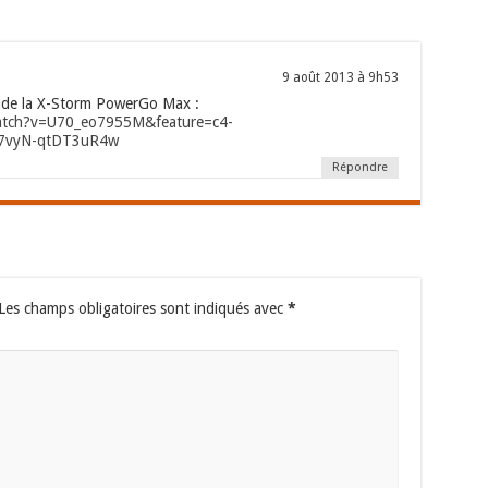
9 août 2013 à 9h53
 » de la X-Storm PowerGo Max :
atch?v=U70_eo7955M&feature=c4-
E7vyN-qtDT3uR4w
Répondre
Les champs obligatoires sont indiqués avec
*