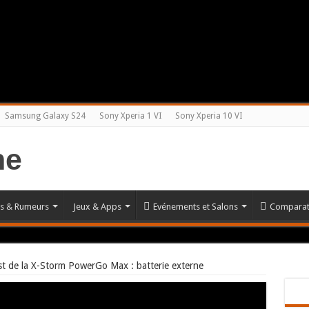
Samsung Galaxy S24
Sony Xperia 1 VI
Sony Xperia 10 VI
és & Rumeurs
Jeux & Apps
Evénements et Salons
Comparat
st de la X-Storm PowerGo Max : batterie externe