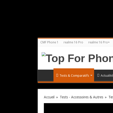
CMF Phone 1
realme 16 Pro
realme 16 Pro+
Tests & Comparatifs
Actualit
Accueil
»
Tests - Accessoires & Autres
»
Te