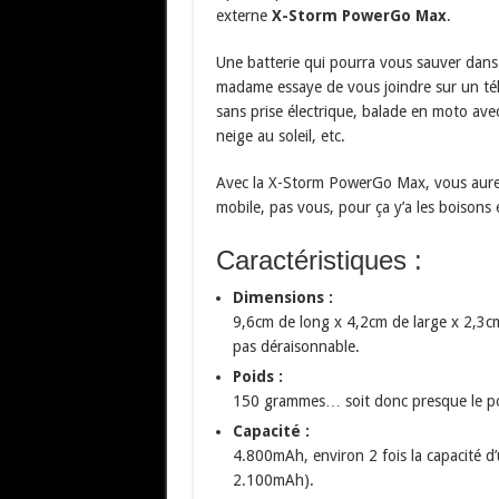
externe
X-Storm PowerGo Max
.
Une batterie qui pourra vous sauver dans b
madame essaye de vous joindre sur un té
sans prise électrique, balade en moto a
neige au soleil, etc.
Avec la X-Storm PowerGo Max, vous aurez d
mobile, pas vous, pour ça y’a les boisons 
Caractéristiques :
Dimensions :
9,6cm de long x 4,2cm de large x 2,3c
pas déraisonnable.
Poids :
150 grammes… soit donc presque le po
Capacité :
4.800mAh, environ 2 fois la capacité d
2.100mAh).