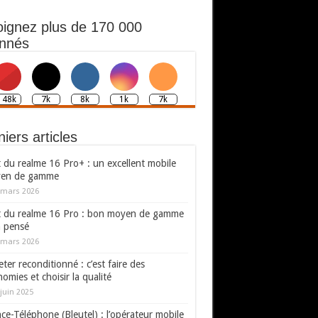
oignez plus de 170 000
nnés
148k
7k
8k
1k
7k
iers articles
 du realme 16 Pro+ : un excellent mobile
en de gamme
 mars 2026
t du realme 16 Pro : bon moyen de gamme
n pensé
 mars 2026
ter reconditionné : c’est faire des
omies et choisir la qualité
juin 2025
ce-Téléphone (Bleutel) : l’opérateur mobile