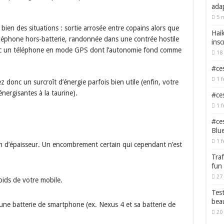
adap
5 
ien des situations : sortie arrosée entre copains alors que
Haik
léphone hors-batterie, randonnée dans une contrée hostile
insc
vec un téléphone en mode GPS dont l’autonomie fond comme
18 
#ces
1 f
onc un surcroît d’énergie parfois bien utile (enfin, votre
énergisantes à la taurine).
#ces
1 f
#ces
Blu
1 f
m d’épaisseur. Un encombrement certain qui cependant n’est
Traf
fun
27 
ids de votre mobile.
Test
bea
’une batterie de smartphone (ex. Nexus 4 et sa batterie de
20 