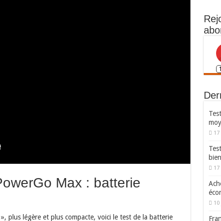
Rej
abo
Dern
Test
moy
17
Tes
bie
17
PowerGo Max : batterie
Ache
écon
10 
», plus légère et plus compacte, voici le test de la batterie
Fran