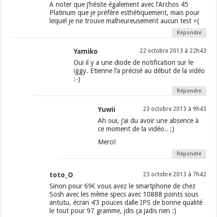
A noter que j’hésite également avec l’Archos 45
Platinum que je préfère esthétiquement, mais pour
lequel je ne trouve malheureusement aucun test =(
Répondre
Yamiko
22 octobre 2013 à 22h43
Oui il y a une diode de notification sur le
iggy. Etienne l’a précisé au début de la vidéo
:-)
Répondre
Yuwii
23 octobre 2013 à 9h43
Ah oui, j’ai du avoir une absence à
ce moment de la vidéo.. ;)
Merci!
Répondre
toto_O
23 octobre 2013 à 7h42
Sinon pour 69€ vous avez le smartphone de chez
Sosh avec les même specs avec 10888 points sous
antutu, écran 4’3 pouces dalle IPS de bonne qualité
le tout pour 97 gramme, jdis ça jadis rien :)