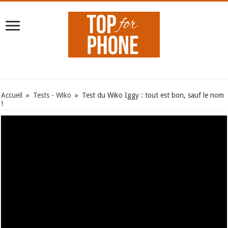
Accueil
»
Tests - Wiko
»
Test du Wiko Iggy : tout est bon, sauf le nom
!