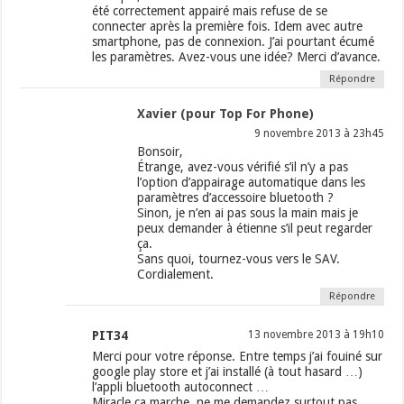
été correctement appairé mais refuse de se
connecter après la première fois. Idem avec autre
smartphone, pas de connexion. J’ai pourtant écumé
les paramètres. Avez-vous une idée? Merci d’avance.
Répondre
Xavier (pour Top For Phone)
9 novembre 2013 à 23h45
Bonsoir,
Étrange, avez-vous vérifié s’il n’y a pas
l’option d’appairage automatique dans les
paramètres d’accessoire bluetooth ?
Sinon, je n’en ai pas sous la main mais je
peux demander à étienne s’il peut regarder
ça.
Sans quoi, tournez-vous vers le SAV.
Cordialement.
Répondre
PIT34
13 novembre 2013 à 19h10
Merci pour votre réponse. Entre temps j’ai fouiné sur
google play store et j’ai installé (à tout hasard …)
l’appli bluetooth autoconnect …
Miracle ça marche, ne me demandez surtout pas