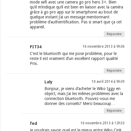
mode wifi avec une camera go pro hero 3+. Bien
qu’il m’indique qu’il est bien en liaison avec la caméra
grâce à go pro app sur le smartphone au bout de
quelque instant j’ai un message mentionnant
problème d’authentification. Pas si smart que ça cet
appareil.
Répondre
PIT34
16 novembre 2013 à 9h36
C’est le bluetooth qui me pose problème, pour le
reste il est vraiment d’un excellent rapport qualité
Prix.
Répondre
Laly
10 avril 2014 à 9h39
Bonjour, je viens d’acheter le Wiko Iggy en
object, mais j’ai les mêmes problèmes avec la
connection bluetooth. Pouvez-vous me
donner des conseils? Merci beaucoup…
Répondre
fed
16 novembre 2013 à 12h33
Je voudrais savoir quel est le mieux entre Wiko Cink