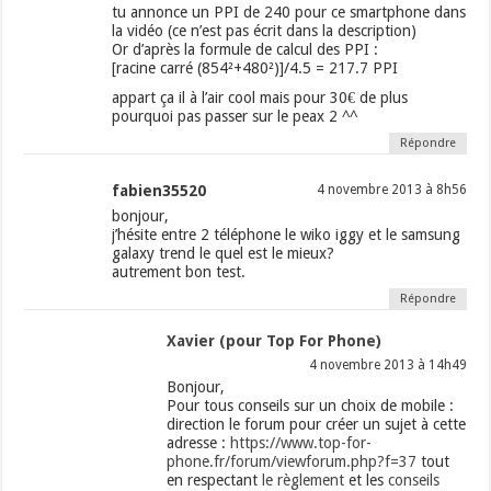
tu annonce un PPI de 240 pour ce smartphone dans
la vidéo (ce n’est pas écrit dans la description)
Or d’après la formule de calcul des PPI :
[racine carré (854²+480²)]/4.5 = 217.7 PPI
appart ça il à l’air cool mais pour 30€ de plus
pourquoi pas passer sur le peax 2 ^^
Répondre
fabien35520
4 novembre 2013 à 8h56
bonjour,
j’hésite entre 2 téléphone le wiko iggy et le samsung
galaxy trend le quel est le mieux?
autrement bon test.
Répondre
Xavier (pour Top For Phone)
4 novembre 2013 à 14h49
Bonjour,
Pour tous conseils sur un choix de mobile :
direction le forum pour créer un sujet à cette
adresse :
https://www.top-for-
phone.fr/forum/viewforum.php?f=37
tout
en respectant
le règlement
et les
conseils