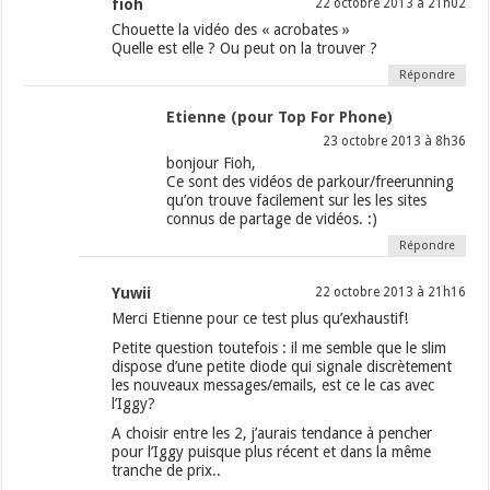
fioh
22 octobre 2013 à 21h02
Chouette la vidéo des « acrobates »
Quelle est elle ? Ou peut on la trouver ?
Répondre
Etienne (pour Top For Phone)
23 octobre 2013 à 8h36
bonjour Fioh,
Ce sont des vidéos de parkour/freerunning
qu’on trouve facilement sur les les sites
connus de partage de vidéos. :)
Répondre
Yuwii
22 octobre 2013 à 21h16
Merci Etienne pour ce test plus qu’exhaustif!
Petite question toutefois : il me semble que le slim
dispose d’une petite diode qui signale discrètement
les nouveaux messages/emails, est ce le cas avec
l’Iggy?
A choisir entre les 2, j’aurais tendance à pencher
pour l’Iggy puisque plus récent et dans la même
tranche de prix..