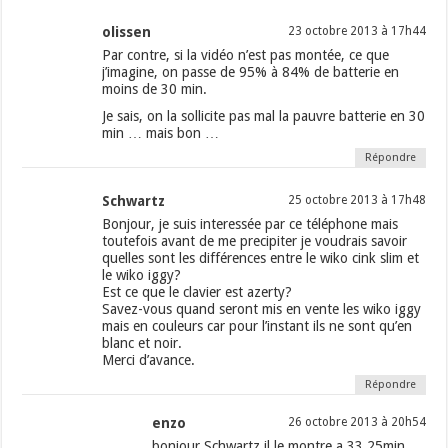
olissen
23 octobre 2013 à 17h44
Par contre, si la vidéo n’est pas montée, ce que
j’imagine, on passe de 95% à 84% de batterie en
moins de 30 min.
Je sais, on la sollicite pas mal la pauvre batterie en 30
min … mais bon …
Répondre
Schwartz
25 octobre 2013 à 17h48
Bonjour, je suis interessée par ce téléphone mais
toutefois avant de me precipiter je voudrais savoir
quelles sont les différences entre le wiko cink slim et
le wiko iggy?
Est ce que le clavier est azerty?
Savez-vous quand seront mis en vente les wiko iggy
mais en couleurs car pour l’instant ils ne sont qu’en
blanc et noir.
Merci d’avance.
Répondre
enzo
26 octobre 2013 à 20h54
bonjour Schwartz il le montre a 33.25min