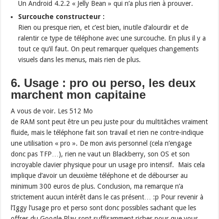
Un Android 4.2.2 « Jelly Bean » qui n’a plus rien à prouver.
Surcouche constructeur :
Rien ou presque rien, et c’est bien, inutile d’alourdir et de
ralentir ce type de téléphone avec une surcouche. En plus il y a
tout ce qu’il faut. On peut remarquer quelques changements
visuels dans les menus, mais rien de plus.
6. Usage : pro ou perso, les deux
marchent mon capitaine
A vous de voir. Les 512 Mo
de RAM sont peut être un peu juste pour du multitâches vraiment
fluide, mais le téléphone fait son travail et rien ne contre-indique
une utilisation « pro ». De mon avis personnel (cela n’engage
donc pas TFP…), rien ne vaut un Blackberry, son OS et son
incroyable clavier physique pour un usage pro intensif. Mais cela
implique d’avoir un deuxième téléphone et de débourser au
minimum 300 euros de plus. Conclusion, ma remarque n’a
strictement aucun intérêt dans le cas présent… :p Pour revenir à
l’Iggy l’usage pro et perso sont donc possibles sachant que les
offres du Google Play sont suffisamment riches pour que vous