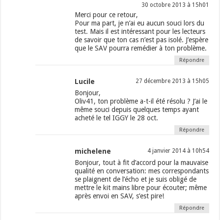
30 octobre 2013 à 15h01
Merci pour ce retour,
Pour ma part, je n’ai eu aucun souci lors du
test. Mais il est intéressant pour les lecteurs
de savoir que ton cas n’est pas isolé. J’espère
que le SAV pourra remédier à ton problème.
Répondre
Lucile
27 décembre 2013 à 15h05
Bonjour,
Oliv41, ton problème a-t-il été résolu ? J’ai le
même souci depuis quelques temps ayant
acheté le tel IGGY le 28 oct.
Répondre
michelene
4 janvier 2014 à 10h54
Bonjour, tout à fit d’accord pour la mauvaise
qualité en conversation: mes correspondants
se plaignent de l’écho et je suis obligé de
mettre le kit mains libre pour écouter; même
après envoi en SAV, s’est pire!
Répondre