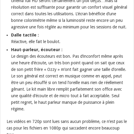
cinéma full HD seront certainement un poil déçus…mais la
résolution est suffisante pour garantir un confort visuel général
correct dans toutes les utilisations. L’écran bénéficie d’une
bonne colorimétrie même si la luminosité reste encore un peu
agressive une fois réglée au minimum pour les sessions de nuit.
Dalle tactile :
Réactive, elle fait le boulot.
Haut-parleur, écouteur :
Le design des écouteurs est bon. Pas d’inconfort même après
une heure d’écoute, un très bon point quand on sait que ceux
de son petit frère « Ozzy » m’ont fait gagner une taille d’oreille.
Le son général est correct en musique comme en appel, peut
être un peu étouffé si on tend l’oreille mais rien de réellement
gênant. Le kit main libre remplit parfaitement son office avec
une qualité d’écoute et de micro tout à fait acceptable. Seul
petit regret, le haut parleur manque de puissance à plein
régime.
Les vidéos en 720p sont lues sans aucun problème, ce n’est pas le
cas pour les fichiers en 1080p qui saccadent encore beaucoup