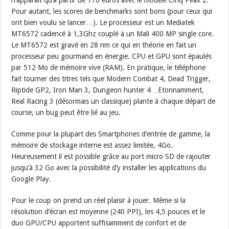
n’apparait qu’à partir de 170 euros avec le modèle Cinq Peax 2.
Pour autant, les scores de benchmarks sont bons (pour ceux qui
ont bien voulu se lancer…). Le processeur est un Mediatek
MT6572 cadencé à 1,3Ghz couplé à un Mali 400 MP single core.
Le MT6572 est gravé en 28 nm ce qui en théorie en fait un
processeur peu gourmand en énergie. CPU et GPU sont épaulés
par 512 Mo de mémoire vive (RAM). En pratique, le téléphone
fait tourner des titres tels que Modern Combat 4, Dead Trigger,
Riptide GP2, Iron Man 3, Dungeon hunter 4…Etonnamment,
Real Racing 3 (désormais un classique) plante à chaque départ de
course, un bug peut être lié au jeu.
Comme pour la plupart des Smartphones d’entrée de gamme, la
mémoire de stockage interne est assez limitée, 4Go.
Heureusement il est possible grâce au port micro SD de rajouter
jusqu’à 32 Go avec la possibilité d’y installer les applications du
Google Play.
Pour le coup on prend un réel plaisir à jouer. Même si la
résolution d’écran est moyenne (240 PPI), les 4,5 pouces et le
duo GPU/CPU apportent suffisamment de confort et de