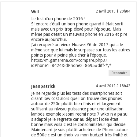
Will
2 avril 2019 à 20h04
Le test d’un phone de 2016 !
Si encore c’était un bon phone quand il était sorti
mais avec un prix trop élevé pour l’époque. Mais
même pas c’était un mauvais phone en 2016 et pire
encore aujourd’hui.
J’ai récupéré un vieux Huawei Y6 de 2017 qui a le
même soc que lui mais le surpasse sur tous les autres
points pour à peine plus cher à l’époque.
https://m.gsmarena.com/compare.php3?
idPhone1=8424&idPhone2=8695#diff-*,*
Répondre
Jeanpatrick
4 avril 2019 à 18h42
Je ne regarde plus les tests des smartphones soit
disant low cost alors que l on trouve des phones
autour de 250e plutôt bien finis et et largement
suffisant au niveau puissance pour une utilisation
lambda exemple xiaomi redmi note 7 wiko n a pa su
s adapté je le regrette car au départ l idée était
bonne mais voilà c est le consommateur qui décide
Maintenant je suis plutôt acheteur de Phone autour
de 500e c est un choix vu mon budget très limité et