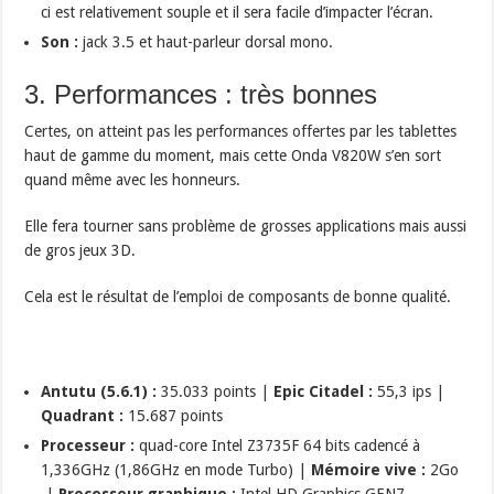
ci est relativement souple et il sera facile d’impacter l’écran.
Son :
jack 3.5 et haut-parleur dorsal mono.
3. Performances : très bonnes
Certes, on atteint pas les performances offertes par les tablettes
haut de gamme du moment, mais cette Onda V820W s’en sort
quand même avec les honneurs.
Elle fera tourner sans problème de grosses applications mais aussi
de gros jeux 3D.
Cela est le résultat de l’emploi de composants de bonne qualité.
Antutu (5.6.1) :
35.033 points |
Epic Citadel :
55,3 ips |
Quadrant :
15.687 points
Processeur :
quad-core Intel Z3735F 64 bits cadencé à
1,336GHz (1,86GHz en mode Turbo) |
Mémoire vive :
2Go
|
Processeur graphique :
Intel HD Graphics GEN7