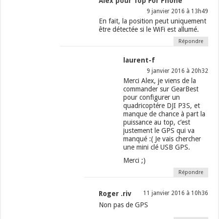
Alex pour Top For Phone
9 janvier 2016 à 13h49
En fait, la position peut uniquement
être détectée si le WiFi est allumé.
Répondre
laurent-f
9 janvier 2016 à 20h32
Merci Alex, je viens de la
commander sur GearBest
pour configurer un
quadricoptére DJI P3S, et
manque de chance à part la
puissance au top, c’est
justement le GPS qui va
manqué :( Je vais chercher
une mini clé USB GPS.
Merci ;)
Répondre
Roger .riv
11 janvier 2016 à 10h36
Non pas de GPS