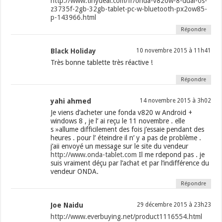
http://www.tinydeal.com/fr/onda-v820w-8-dual-os-
z3735f-2gb-32gb-tablet-pc-w-bluetooth-px2ow85-
p-143966.html
Répondre
Black Holiday
10 novembre 2015 à 11h41
Très bonne tablette très réactive !
Répondre
yahi ahmed
14 novembre 2015 à 3h02
Je viens d’acheter une fonda v820 w Android +
windows 8 , je l’ ai reçu le 11 novembre . elle
s »allume difficilement des fois j’essaie pendant des
heures . pour l’ éteindre il n’ y a pas de problème .
j’aii envoyé un message sur le site du vendeur
http://www.onda-tablet.com
Il me rdepond pas . je
suis vraiment déçu par l’achat et par l’indifférence du
vendeur ONDA.
Répondre
Joe Naidu
29 décembre 2015 à 23h23
http://www.everbuying.net/product1116554.html