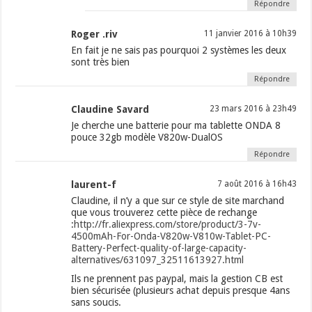
Répondre
Roger .riv
11 janvier 2016 à 10h39
En fait je ne sais pas pourquoi 2 systèmes les deux
sont très bien
Répondre
Claudine Savard
23 mars 2016 à 23h49
Je cherche une batterie pour ma tablette ONDA 8
pouce 32gb modèle V820w-DualOS
Répondre
laurent-f
7 août 2016 à 16h43
Claudine, il n’y a que sur ce style de site marchand
que vous trouverez cette pièce de rechange
:
http://fr.aliexpress.com/store/product/3-7v-
4500mAh-For-Onda-V820w-V810w-Tablet-PC-
Battery-Perfect-quality-of-large-capacity-
alternatives/631097_32511613927.html
Ils ne prennent pas paypal, mais la gestion CB est
bien sécurisée (plusieurs achat depuis presque 4ans
sans soucis.