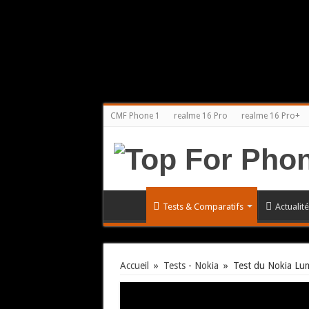
CMF Phone 1
realme 16 Pro
realme 16 Pro+
Tests & Comparatifs
Actualit
Accueil
»
Tests - Nokia
»
Test du Nokia Lum