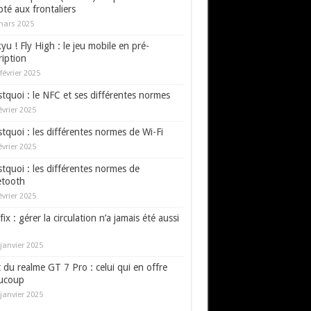
té aux frontaliers
mars 2025
yu ! Fly High : le jeu mobile en pré-
ription
février 2025
tquoi : le NFC et ses différentes normes
évrier 2025
tquoi : les différentes normes de Wi-Fi
évrier 2025
tquoi : les différentes normes de
etooth
évrier 2025
fix : gérer la circulation n’a jamais été aussi
janvier 2025
 du realme GT 7 Pro : celui qui en offre
ucoup
janvier 2025