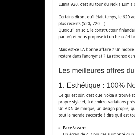
Lumia 920
, c’est au tour du
Nokia Lumia 
Certains diront qu’il était temps, le 620 
plus récents (520, 720…)
Quoiqu’il en soit, le constructeur finland
par an) et nous propose ici un beau (et
Mais est-ce LA bonne affaire ? Un mobile
restera dans l’anonymat ? La réponse dans
Les meilleures offres d
1. Esthétique : 100% No
Ce qui est sûr, c’est que Nokia a trouvé s
propre style et, à de micro-variations prè
Un ADN de marque, un design propre, qui f
tout le monde s’accorde à dire qu’il est tou
Face/avant :
Un écran de 4.7 pouces surmonté d’un 