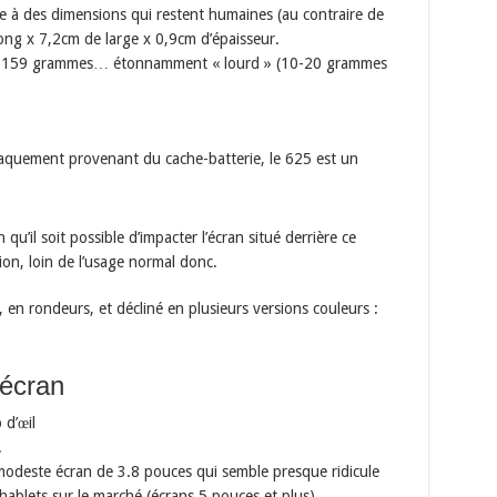
e à des dimensions qui restent humaines (au contraire de
ong x 7,2cm de large x 0,9cm d’épaisseur.
nt 159 grammes… étonnamment « lourd » (10-20 grammes
craquement provenant du cache-batterie, le 625 est un
qu’il soit possible d’impacter l’écran situé derrière ce
sion, loin de l’usage normal donc.
en rondeurs, et décliné en plusieurs versions couleurs :
 écran
 d’œil
.
 modeste écran de 3.8 pouces qui semble presque ridicule
ablets sur le marché (écrans 5 pouces et plus).