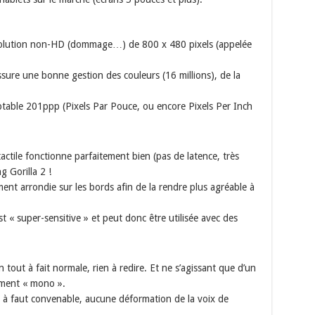
solution non-HD (dommage…) de 800 x 480 pixels (appelée
sure une bonne gestion des couleurs (16 millions), de la
ptable 201ppp (Pixels Par Pouce, ou encore Pixels Per Inch
tactile fonctionne parfaitement bien (pas de latence, très
ng Gorilla 2 !
ement arrondie sur les bords afin de la rendre plus agréable à
st « super-sensitive » et peut donc être utilisée avec des
 tout à fait normale, rien à redire. Et ne s’agissant que d’un
rement « mono ».
t à faut convenable, aucune déformation de la voix de