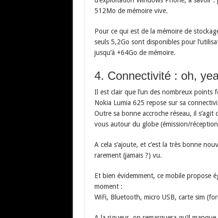
d’exploitation Windows Phone, à savoir 
512Mo de mémoire vive.
Pour ce qui est de la mémoire de stockag
seuls 5,2Go sont disponibles pour l’utili
jusqu’à +64Go de mémoire.
4. Connectivité : oh, ye
Il est clair que l’un des nombreux points f
Nokia Lumia 625 repose sur sa connectivit
Outre sa bonne accroche réseau, il s’agi
vous autour du globe (émission/réception
A cela s’ajoute, et c’est la très bonne no
rarement (jamais ?) vu.
Et bien évidemment, ce mobile propose ég
moment :
WiFi, Bluetooth, micro USB, carte sim (fo
A la rigueur, on remarquera qu’il manque l