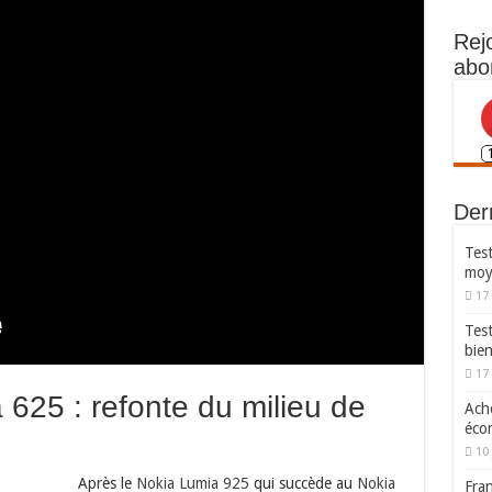
Rej
abo
Dern
Test
moy
17
Tes
bie
17
 625 : refonte du milieu de
Ache
écon
10 
Après le
Nokia Lumia 925
qui succède au
Nokia
Fran