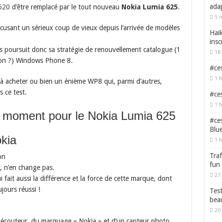
adap
620
d’être remplacé par le tout nouveau
Nokia Lumia 625
.
5 
accusant un sérieux coup de vieux depuis l’arrivée de modèles
Haik
insc
ais poursuit donc sa stratégie de renouvellement catalogue (1
18 
 bon ?) Windows Phone 8.
#ces
1 f
 à acheter ou bien un énième WP8 qui, parmi d’autres,
 ce test.
#ces
1 f
u moment pour le Nokia Lumia 625
#ces
Blu
kia
1 f
Traf
on
fun
s, n’en change pas.
27 
ait aussi la différence et la force de cette marque, dont
jours réussi !
Test
bea
20 
écouteur, du marquage « Nokia » et d’un capteur photo