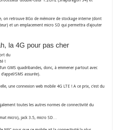
: processeur double-cœur 1.2GHz (Snapdragon S4) et
e, on retrouve 8Go de mémoire de stockage interne (dont
sateur) et un emplacement micro SD qui permettra d’ajouter
ah, la 4G pour pas cher
ort du
é !
t d’un GMS quadribandes, donc, à emmener partout avec
 d’appel/SMS assurée).
uvelle, une connexion web mobile 4G LTE ! A ce prix, c’est du
alement toutes les autres normes de connectivité du
rmat micro), jack 3.5, micro SD…
e NFC pour que ce mobile ait la connectivité la plus