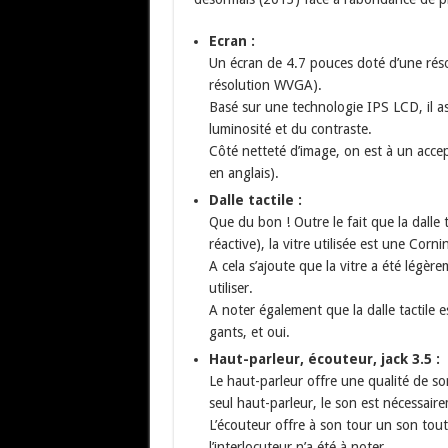
Ecran :
Un écran de 4.7 pouces doté d’une ré
résolution WVGA).
Basé sur une technologie IPS LCD, il as
luminosité et du contraste.
Côté netteté d’image, on est à un acce
en anglais).
Dalle tactile :
Que du bon ! Outre le fait que la dalle 
réactive), la vitre utilisée est une Corni
A cela s’ajoute que la vitre a été légèr
utiliser.
A noter également que la dalle tactile e
gants, et oui.
Haut-parleur, écouteur, jack 3.5 :
Le haut-parleur offre une qualité de son
seul haut-parleur, le son est nécessai
L’écouteur offre à son tour un son tou
l’interlocuteur n’a été à noter.