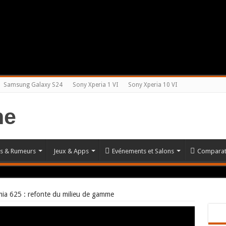
Samsung Galaxy S24
Sony Xperia 1 VI
Sony Xperia 10 VI
és & Rumeurs
Jeux & Apps
Evénements et Salons
Comparat
ia 625 : refonte du milieu de gamme