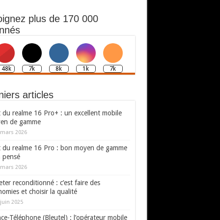
oignez plus de 170 000
nnés
148k
7k
8k
1k
7k
iers articles
 du realme 16 Pro+ : un excellent mobile
en de gamme
 mars 2026
t du realme 16 Pro : bon moyen de gamme
n pensé
 mars 2026
ter reconditionné : c’est faire des
omies et choisir la qualité
juin 2025
ce-Téléphone (Bleutel) : l’opérateur mobile