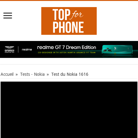
Accueil
»
Tests - Nokia
»
Test du Nokia 1616