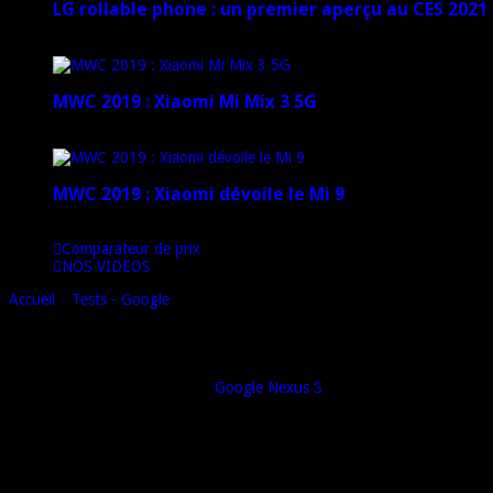
LG rollable phone : un premier aperçu au CES 2021
12 janvier 2021
MWC 2019 : Xiaomi Mi Mix 3 5G
4 mars 2019
MWC 2019 : Xiaomi dévoile le Mi 9
1 mars 2019
Comparateur de prix
NOS VIDEOS
Accueil
»
Tests - Google
»
Test du Nexus S (Samsung GT i9020) : les p
Test du Nexus S (Samsung GT i9020) : les 
ème
Voici la 2
partie du test du
Google Nexus S
, un mobile fabriqué par
Le Nexus S est clairement positionné par Google comme un « iPhone Kill
Beau, il l’est. D’ailleurs, nous en avions déjà parlé lors de notre précédent 
Et performant, il l’est aussi, autant le dire tout de suite.