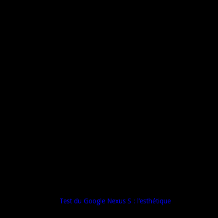
erformances
performances
 Samsung sous la référence GT i9020.
er » : il se veut beau, performant, complet… et moins cher !
test (voir l’article «
Test du Google Nexus S : l’esthétique
»).