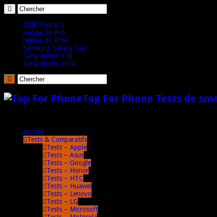
CMF Phone 1
realme 16 Pro
realme 16 Pro+
Samsung Galaxy S24
Sony Xperia 1 VI
Sony Xperia 10 VI
Top For Phone Tests de sm
Accueil
Tests & Comparatifs
Tests – Apple
Tests – Asus
Tests – Google
Tests – Honor
Tests – HTC
Tests – Huawei
Tests – Lenovo
Tests – LG
Tests – Microsoft
Tests – Motorola