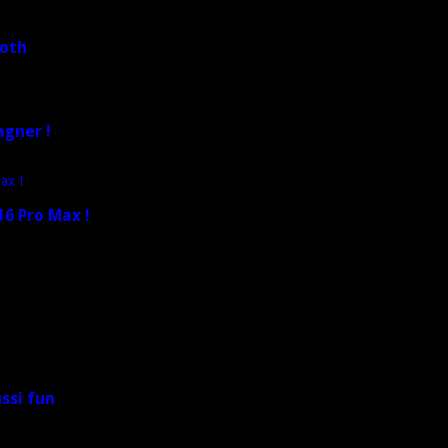
ooth
agner !
6 Pro Max !
ussi fun