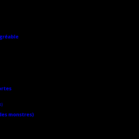
agréable
ortes
 des monstres)