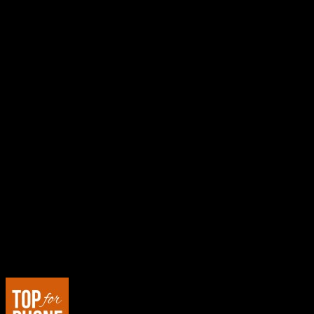
Tout d’abord, le Google Nexus S brille par
son écran
.
Un très bel écran de 480×800 pixels, 16 millions de couleurs et utilisan
Un écran tactile capacitif (dalle en verre) de très belle qualité, comme 
En toute sincérité, c’est typiquement l’écran sur lequel on a plaisir de li
Côté performances pures, le Nexus S intègre un
processeur
1ghz (sim
Ce processeur (Cortex A8 « Hummingbird ») permet de faire fonctionner 
La
mémoire
est elle, importante, avec 16Go de mémoire intégrée.
Cependant, et c’est dommage, vous ne pourrez pas ajouter de mémoire s
Quoiqu’il en soit, avouons que 16Go permet d’emporter avec soit une lar
Le Nexus S est également un
mobile connecté
: Quadri-bandes, vous 
Ce mobile est également 3G+ (et donc, nous recommandons vivement de pren
Défense – Paris), Bluetooth (pour brancher une oreillette sans fil par e
On trouve également dans ce téléphone un
GPS
.
Un incontournable dans les smartphones, qui trouve ici tout son sens, ca
En
conclusion
, oui, le Google Nexus S (Samsung GT i9020) est un mobi
On retrouve en ce dernier tout ce que l’on est en droit d’attendre d’u
Au sujet de : Marco de Top For Phone