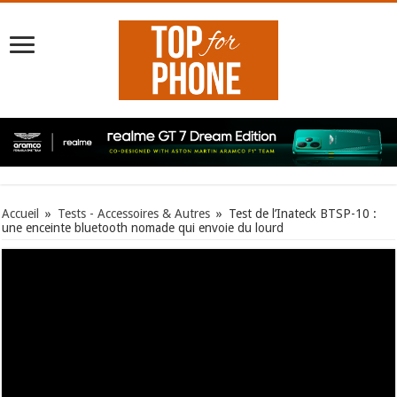
Accueil
»
Tests - Accessoires & Autres
»
Test de l’Inateck BTSP-10 :
une enceinte bluetooth nomade qui envoie du lourd