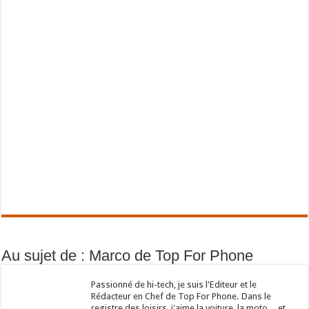
Au sujet de : Marco de Top For Phone
Passionné de hi-tech, je suis l'Editeur et le
Rédacteur en Chef de Top For Phone. Dans le
registre des loisirs, j'aime la voiture, la moto... et