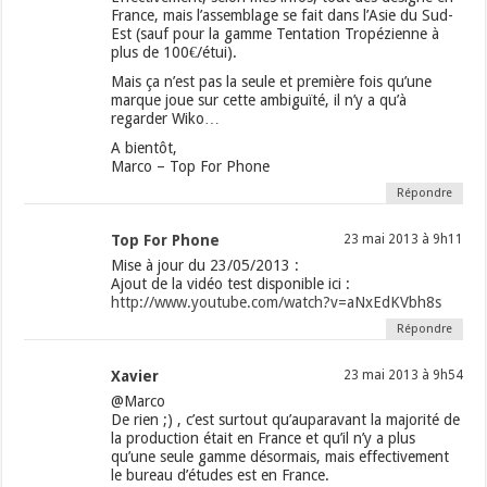
France, mais l’assemblage se fait dans l’Asie du Sud-
Est (sauf pour la gamme Tentation Tropézienne à
plus de 100€/étui).
Mais ça n’est pas la seule et première fois qu’une
marque joue sur cette ambiguïté, il n’y a qu’à
regarder Wiko…
A bientôt,
Marco – Top For Phone
Répondre
Top For Phone
23 mai 2013 à 9h11
Mise à jour du 23/05/2013 :
Ajout de la vidéo test disponible ici :
http://www.youtube.com/watch?v=aNxEdKVbh8s
Répondre
Xavier
23 mai 2013 à 9h54
@Marco
De rien ;) , c’est surtout qu’auparavant la majorité de
la production était en France et qu’il n’y a plus
qu’une seule gamme désormais, mais effectivement
le bureau d’études est en France.