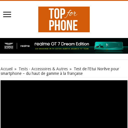
Accueil
»
Tests - Accessoires & Autres
»
Test de l’Etui Norêve pour
smartphone – du haut de gamme à la française