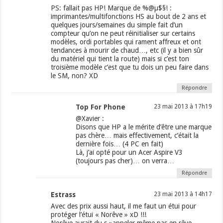
PS: fallait pas HP! Marque de %@µ$§! :
imprimantes/multifonctions HS au bout de 2 ans et
quelques jours/semaines du simple fait d’un
compteur qu’on ne peut réinitialiser sur certains
modèles, ordi portables qui rament affreux et ont
tendances à mourir de chaud…, etc (il y a bien sûr
du matériel qui tient la route) mais si c’est ton
troisième modèle c’est que tu dois un peu faire dans
le SM, non? XD
Répondre
Top For Phone
23 mai 2013 à 17h19
@Xavier :
Disons que HP a le mérite d’être une marque
pas chère… mais effectivement, c’était la
dernière fois… (4 PC en fait)
Là, j’ai opté pour un Acer Aspire V3
(toujours pas cher)… on verra…
Répondre
Estrass
23 mai 2013 à 14h17
Avec des prix aussi haut, il me faut un étui pour
protéger l’étui « Norêve » xD !!!