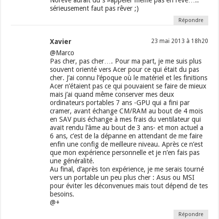
Norêve aurait du s »appeler même pas en rêve…..
sérieusement faut pas rêver ;)
Répondre
Xavier
23 mai 2013 à 18h20
@Marco
Pas cher, pas cher…. Pour ma part, je me suis plus
souvent orienté vers Acer pour ce qui était du pas
cher. J’ai connu l’époque où le matériel et les finitions
Acer n’étaient pas ce qui pouvaient se faire de mieux
mais j’ai quand même conserver mes deux
ordinateurs portables 7 ans -GPU qui a fini par
cramer, avant échange CM/RAM au bout de 4 mois
en SAV puis échange à mes frais du ventilateur qui
avait rendu l’âme au bout de 3 ans- et mon actuel a
6 ans, c’est de la dépanne en attendant de me faire
enfin une config de meilleure niveau. Après ce n’est
que mon expérience personnelle et je n’en fais pas
une généralité.
Au final, d’après ton expérience, je me serais tourné
vers un portable un peu plus cher : Asus ou MSI
pour éviter les déconvenues mais tout dépend de tes
besoins.
@+
Répondre