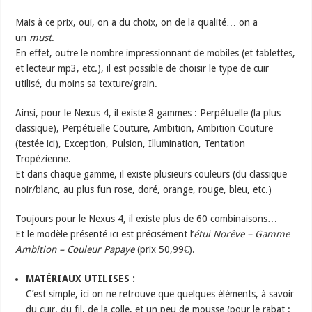
Mais à ce prix, oui, on a du choix, on de la qualité… on a
un
must
.
En effet, outre le nombre impressionnant de mobiles (et tablettes,
et lecteur mp3, etc.), il est possible de choisir le type de cuir
utilisé, du moins sa texture/grain.
Ainsi, pour le Nexus 4, il existe 8 gammes : Perpétuelle (la plus
classique), Perpétuelle Couture, Ambition, Ambition Couture
(testée ici), Exception, Pulsion, Illumination, Tentation
Tropézienne.
Et dans chaque gamme, il existe plusieurs couleurs (du classique
noir/blanc, au plus fun rose, doré, orange, rouge, bleu, etc.)
Toujours pour le Nexus 4, il existe plus de 60 combinaisons…
Et le modèle présenté ici est précisément l’
étui Norêve – Gamme
Ambition – Couleur Papaye
(prix 50,99€).
MATÉRIAUX UTILISES :
C’est simple, ici on ne retrouve que quelques éléments, à savoir
du cuir, du fil, de la colle, et un peu de mousse (pour le rabat :