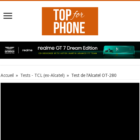
Accueil
»
Tests - TCL (ex-Alcatel)
»
Test de l’Alcatel OT-280