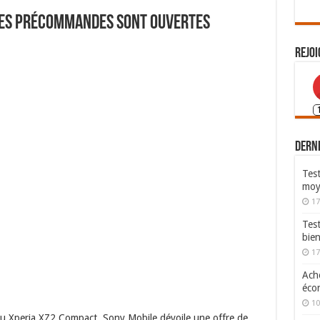
les précommandes sont ouvertes
Rejoi
Derni
Test
moy
17
Tes
bie
17
Ache
écon
10
eau Xperia XZ2 Compact, Sony Mobile dévoile une offre de