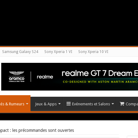
Samsung Galaxy S24
Sony Xperia 1 VI
Sony Xperia 10 VI
ités & Rumeurs
Jeux & Apps
Evénements et Salons
Compar
pact : les précommandes sont ouvertes