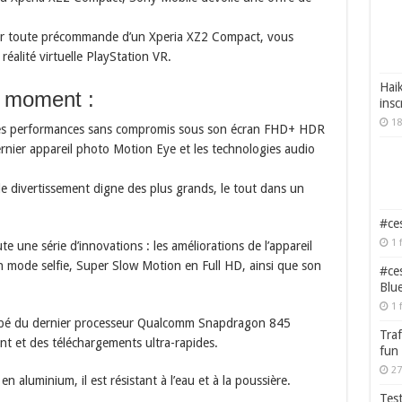
our toute précommande d’un Xperia XZ2 Compact, vous
alité virtuelle PlayStation VR.
Haik
u moment :
insc
18
es performances sans compromis sous son écran FHD+ HDR
ernier appareil photo Motion Eye et les technologies audio
 divertissement digne des plus grands, le tout dans un
#ces
1 
 une série d’innovations : les améliorations de l’appareil
 mode selfie, Super Slow Motion en Full HD, ainsi que son
#ces
Blu
1 
ipé du dernier processeur Qualcomm Snapdragon 845
Traf
nt et des téléchargements ultra-rapides.
fun
27
n aluminium, il est résistant à l’eau et à la poussière.
Test