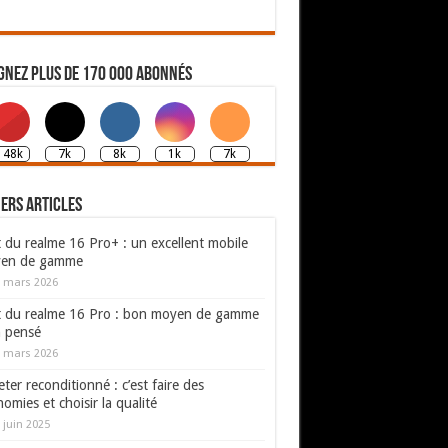
gnez plus de 170 000 abonnés
148k
7k
8k
1k
7k
ers articles
 du realme 16 Pro+ : un excellent mobile
en de gamme
 mars 2026
t du realme 16 Pro : bon moyen de gamme
n pensé
 mars 2026
ter reconditionné : c’est faire des
omies et choisir la qualité
 juin 2025