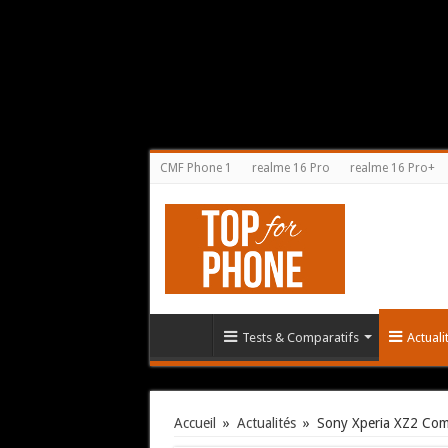
CMF Phone 1
realme 16 Pro
realme 16 Pro+
Tests & Comparatifs
Actual
Accueil
»
Actualités
»
Sony Xperia XZ2 Com