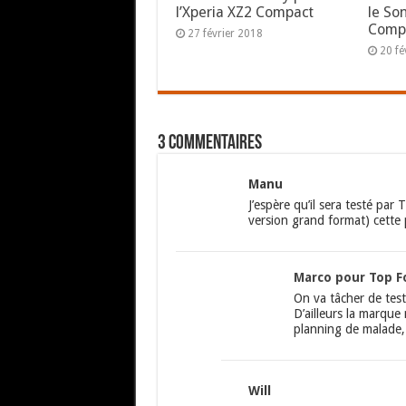
l’Xperia XZ2 Compact
le So
Compa
27 février 2018
20 fé
3 commentaires
Manu
J’espère qu’il sera testé par 
version grand format) cette p
Marco pour Top F
On va tâcher de test
D’ailleurs la marque
planning de malade
Will