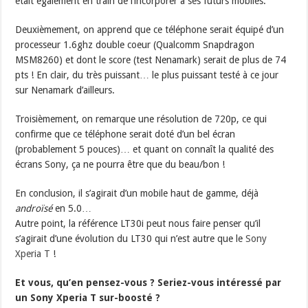
était également en train de l’incorporer à ses futurs mobiles.
Deuxièmement, on apprend que ce téléphone serait équipé d’un
processeur 1.6ghz double coeur (Qualcomm Snapdragon
MSM8260) et dont le score (test Nenamark) serait de plus de 74
pts ! En clair, du très puissant… le plus puissant testé à ce jour
sur Nenamark d’ailleurs.
Troisièmement, on remarque une résolution de 720p, ce qui
confirme que ce téléphone serait doté d’un bel écran
(probablement 5 pouces)… et quant on connaît la qualité des
écrans Sony, ça ne pourra être que du beau/bon !
En conclusion, il s’agirait d’un mobile haut de gamme, déjà
androïsé
en 5.0…
Autre point, la référence LT30i peut nous faire penser qu’il
s’agirait d’une évolution du LT30 qui n’est autre que le
Sony
Xperia T
!
Et vous, qu’en pensez-vous ? Seriez-vous intéressé par
un Sony Xperia T sur-boosté ?