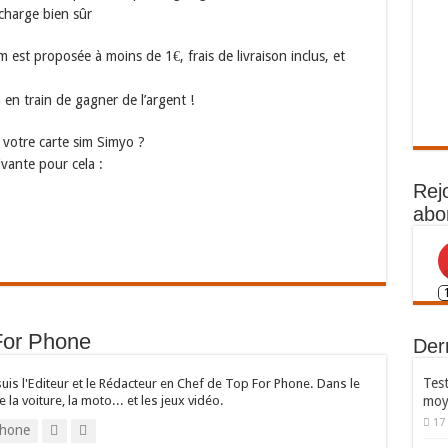
recharge bien sûr
est proposée à moins de 1€, frais de livraison inclus, et
en train de gagner de l’argent !
votre carte sim Simyo ?
ivante pour cela :
Rej
abo
For Phone
Dern
Test
suis l'Editeur et le Rédacteur en Chef de Top For Phone. Dans le
moy
e la voiture, la moto... et les jeux vidéo.
17
hone