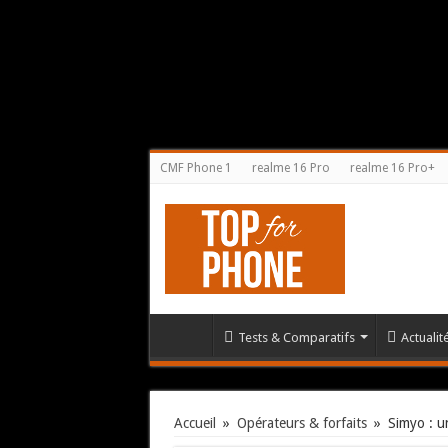
CMF Phone 1
realme 16 Pro
realme 16 Pro+
Tests & Comparatifs
Actuali
Accueil
»
Opérateurs & forfaits
»
Simyo : u