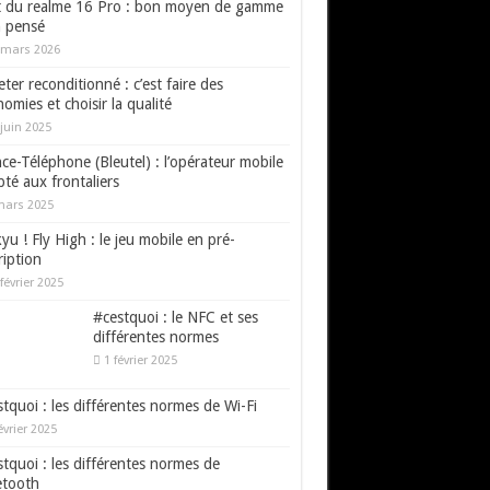
t du realme 16 Pro : bon moyen de gamme
n pensé
 mars 2026
ter reconditionné : c’est faire des
omies et choisir la qualité
juin 2025
ce-Téléphone (Bleutel) : l’opérateur mobile
té aux frontaliers
mars 2025
yu ! Fly High : le jeu mobile en pré-
ription
février 2025
#cestquoi : le NFC et ses
différentes normes
1 février 2025
tquoi : les différentes normes de Wi-Fi
évrier 2025
tquoi : les différentes normes de
etooth