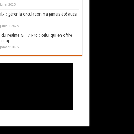
évrier 2025
fix : gérer la circulation n’a jamais été aussi
janvier 2025
 du realme GT 7 Pro : celui qui en offre
ucoup
janvier 2025