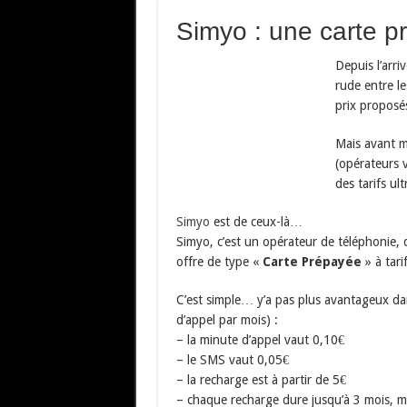
Simyo : une carte p
Depuis l’arri
rude entre le
prix proposés
Mais avant m
(opérateurs v
des tarifs ult
Simyo
est de ceux-là…
Simyo, c’est un opérateur de téléphonie, 
offre de type «
Carte Prépayée
» à tari
C’est simple… y’a pas plus avantageux dan
d’appel par mois) :
– la minute d’appel vaut 0,10€
– le SMS vaut 0,05€
– la recharge est à partir de 5€
– chaque recharge dure jusqu’à 3 mois, m