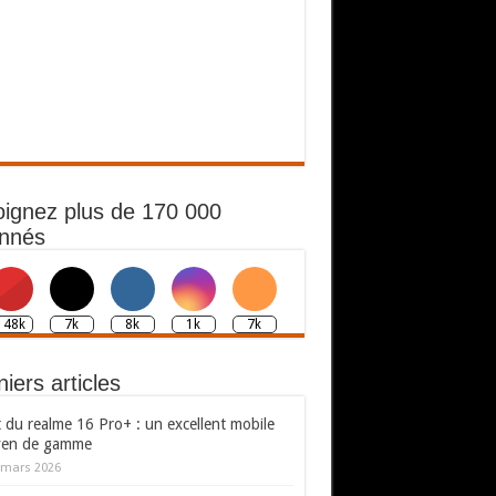
oignez plus de 170 000
nnés
148k
7k
8k
1k
7k
iers articles
 du realme 16 Pro+ : un excellent mobile
en de gamme
 mars 2026