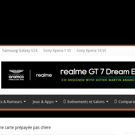
Samsung Galaxy S24
Sony Xperia 1 VI
Sony Xperia 10 VI
tés & Rumeurs
Jeux & Apps
Evénements et Salons
Comparat
ne carte prépayée pas chère