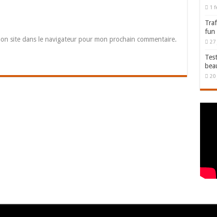
1 f
Traf
fun
on site dans le navigateur pour mon prochain commentaire.
27 
Test
bea
20 