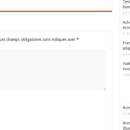
Tes
bie
17
Ache
écon
10 
Les champs obligatoires sont indiqués avec
*
Fran
adap
5 
Haik
insc
18 
#ces
1 f
#ces
Blu