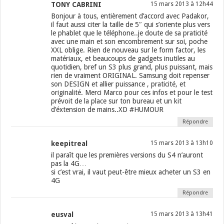
TONY CABRINI
15 mars 2013 à 12h44
Bonjour à tous, entièrement d’accord avec Padakor,
il faut aussi citer la taille de 5″ qui s’oriente plus vers
le phablet que le téléphone..je doute de sa praticité
avec une main et son encombrement sur soi, poche
XXL oblige. Rien de nouveau sur le form factor, les
matériaux, et beaucoups de gadgets inutiles au
quotidien, bref un S3 plus grand, plus puissant, mais
rien de vraiment ORIGINAL. Samsung doit repenser
son DESIGN et allier puissance , praticité, et
originalité. Merci Marco pour ces infos et pour le test
prévoit de la place sur ton bureau et un kit
d’éxtension de mains..XD #HUMOUR
Répondre
keepitreal
15 mars 2013 à 13h10
il paraît que les premières versions du S4 n’auront
pas la 4G…
si c’est vrai, il vaut peut-être mieux acheter un S3 en
4G
Répondre
eusval
15 mars 2013 à 13h41