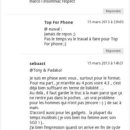
marco l insomniac respect
Répondre
Top For Phone
15 mars 2013 à 23h05
@ eusval :
Jamais de repos ;)
Pas le temps vu le travail à faire pour Top
For phone ;)
Répondre
sebaast
15 mars 2013 à 14h21
@Tony & Padakor
Je suis en phase avec vous , surtout pour le format.
Pour ma part , je m’arrête au 4 pces voire 4.3 , c’est
déjà bien suffisant en terme de lisibilité….
Au delà , il faut garder le truc à la main parce que ça
ne rentre pas dans le poches…un vrai problème
pour les hommes qui n’ont pas (encore :-) ) de sac à
main.
D’accord aussi pour les gadgets…la plupart du
temps inutilisés ( je vois bien ma femme avec son
SG3 ! )..
J’ai bien l’impression quand on arrive en fin de cycle