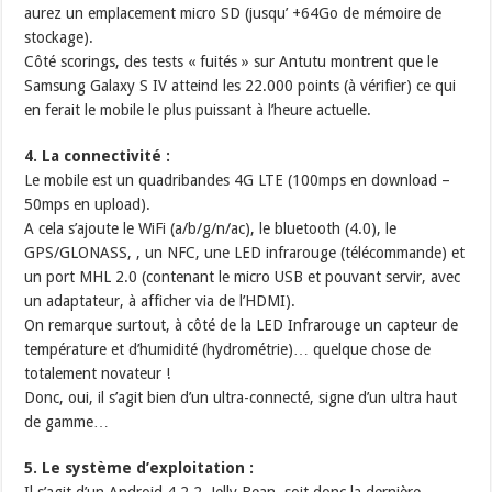
aurez un emplacement micro SD (jusqu’ +64Go de mémoire de
stockage).
Côté scorings, des tests « fuités » sur Antutu montrent que le
Samsung Galaxy S IV atteind les 22.000 points (à vérifier) ce qui
en ferait le mobile le plus puissant à l’heure actuelle.
4. La connectivité :
Le mobile est un quadribandes 4G LTE (100mps en download –
50mps en upload).
A cela s’ajoute le WiFi (a/b/g/n/ac), le bluetooth (4.0), le
GPS/GLONASS, , un NFC, une LED infrarouge (télécommande) et
un port MHL 2.0 (contenant le micro USB et pouvant servir, avec
un adaptateur, à afficher via de l’HDMI).
On remarque surtout, à côté de la LED Infrarouge un capteur de
température et d’humidité (hydrométrie)… quelque chose de
totalement novateur !
Donc, oui, il s’agit bien d’un ultra-connecté, signe d’un ultra haut
de gamme…
5. Le système d’exploitation :