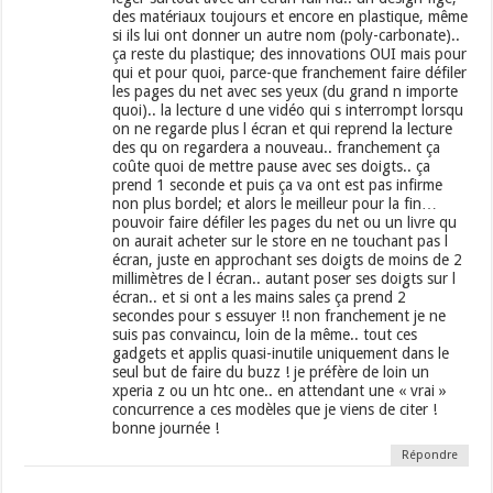
des matériaux toujours et encore en plastique, même
si ils lui ont donner un autre nom (poly-carbonate)..
ça reste du plastique; des innovations OUI mais pour
qui et pour quoi, parce-que franchement faire défiler
les pages du net avec ses yeux (du grand n importe
quoi).. la lecture d une vidéo qui s interrompt lorsqu
on ne regarde plus l écran et qui reprend la lecture
des qu on regardera a nouveau.. franchement ça
coûte quoi de mettre pause avec ses doigts.. ça
prend 1 seconde et puis ça va ont est pas infirme
non plus bordel; et alors le meilleur pour la fin…
pouvoir faire défiler les pages du net ou un livre qu
on aurait acheter sur le store en ne touchant pas l
écran, juste en approchant ses doigts de moins de 2
millimètres de l écran.. autant poser ses doigts sur l
écran.. et si ont a les mains sales ça prend 2
secondes pour s essuyer !! non franchement je ne
suis pas convaincu, loin de la même.. tout ces
gadgets et applis quasi-inutile uniquement dans le
seul but de faire du buzz ! je préfère de loin un
xperia z ou un htc one.. en attendant une « vrai »
concurrence a ces modèles que je viens de citer !
bonne journée !
Répondre