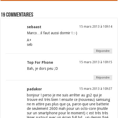
19 commentaires
sebaast
15 mars 2013 à 10h14
Marco…il faut aussi dormir ! :-)
A+
seb
Répondre
Top For Phone
15 mars 2013 à 10h15
Bah, je dors peu ;D
Répondre
padakor
15 mars 2013 à 10h37
bonjour ! perso je me suis arrêter au gs2 qui je
trouve est très bien ! ensuite ce (nouveau) samsung
ne m attire pas plus que ça, parce-que une batterie
de seulement 2600 mah pour un octo-core (inutile
sur un smartphone pour le moment) c est très très
léger surtout avec un écran full hd.. un design figé,