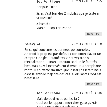
Top For Phone
18 mars 2013 à 12h55
Bonjour Titi33,
Si, si, c’est l’un des 2 mobiles que je teste en
ce moment.
A bientôt,
Marco – Top For Phone
Répondre
Galaxy S4
20 mars 2013 à 18h10
En ce qui concerne les données personnelles,
Android le propose par défaut à condition d’avoir un
compte Google (Paramètres > Sauvegarde &
réinitialisation). Sinon Titanium Backup le fait très
bien mais avec l’inconvénient d’avoir un Androphone
rooté. Il en existe d’autres que je n’ai pas testés mais
dans la grande majorité des cas, avoir l’accès root est
nécessaire
Répondre
Top For Phone
20 mars 2013 à 18h36
Mais de quoi nous parles-tu ?
Quel est le rapport, mon cher galaxys-4.fr
avec le reste du schmilblick ?