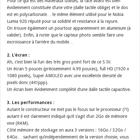
Pour ce qui est des matériaux utilisés, la face avant est bien
évidemment constituée d’une vitre (dalle tactile oblige) et le dos
est en polycarbonate… le même élément utilisé pour le Nokia
Lumia 920 réputé pour sa solidité et resistance à la rayure.
On trouve également un pourtour apparemment en aluminium (à
valider). Enfin, à noter que le capteur photo semble faire une
excroissance à l’arrière du mobile…
2. L’écran :
Ah, c’est bien là l’un des très gros point fort de ce S IV.
Un écran 5 pouces (précisemment 4.99 pouces), full HD (1920 x
1080 pixels), Super AMOLED avec une excellente densité de
pixels donc (441ppp).
Un écran bien évidemment complété d’une dalle tactile capacitive.
3. Les performances :
Autant le constructeur ne met pas le focus sur le processeur (?!)
autant il est clairement indiqué qu’il s’agit d’un 2Go de mémoire
vive (RAM).
Côté mémoire de stockage on aura 3 versions : 16Go / 32Go /
64Go… sachant qu’indépendemment de la version choisie, vous