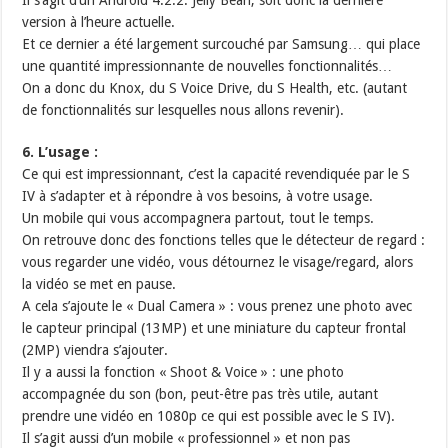
Il s’agit d’un Android 4.2.2. Jelly Bean, soit donc la dernière
version à l’heure actuelle.
Et ce dernier a été largement surcouché par Samsung… qui place
une quantité impressionnante de nouvelles fonctionnalités…
On a donc du Knox, du S Voice Drive, du S Health, etc. (autant
de fonctionnalités sur lesquelles nous allons revenir).
6. L’usage :
Ce qui est impressionnant, c’est la capacité revendiquée par le S
IV à s’adapter et à répondre à vos besoins, à votre usage.
Un mobile qui vous accompagnera partout, tout le temps.
On retrouve donc des fonctions telles que le détecteur de regard :
vous regarder une vidéo, vous détournez le visage/regard, alors
la vidéo se met en pause.
A cela s’ajoute le « Dual Camera » : vous prenez une photo avec
le capteur principal (13MP) et une miniature du capteur frontal
(2MP) viendra s’ajouter.
Il y a aussi la fonction « Shoot & Voice » : une photo
accompagnée du son (bon, peut-être pas très utile, autant
prendre une vidéo en 1080p ce qui est possible avec le S IV).
Il s’agit aussi d’un mobile « professionnel » et non pas