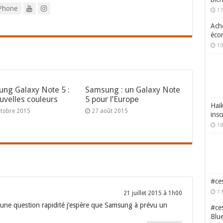
Phone
17
Ache
écon
10
ng Galaxy Note 5 :
Samsung : un Galaxy Note
uvelles couleurs
5 pour l’Europe
Haik
ctobre 2015
27 août 2015
insc
18
#ces
1 
21 juillet 2015 à 1h00
 une question rapidité j’espère que Samsung à prévu un
#ces
Blu