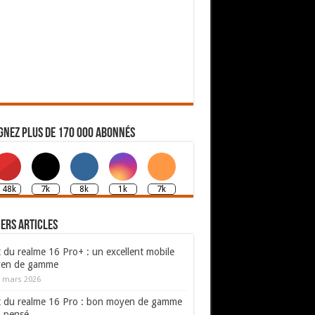
gnez plus de 170 000 abonnés
148k
7k
8k
1k
7k
ers articles
 du realme 16 Pro+ : un excellent mobile
en de gamme
 mars 2026
t du realme 16 Pro : bon moyen de gamme
n pensé