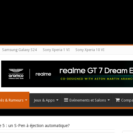
Samsung Galaxy S24
Sony Xperia 1 VI
Sony Xperia 10 VI
ités & Rumeurs
Jeux & Apps
Evénements et Salons
Compar
5 : un S-Pen à éjection automatique?