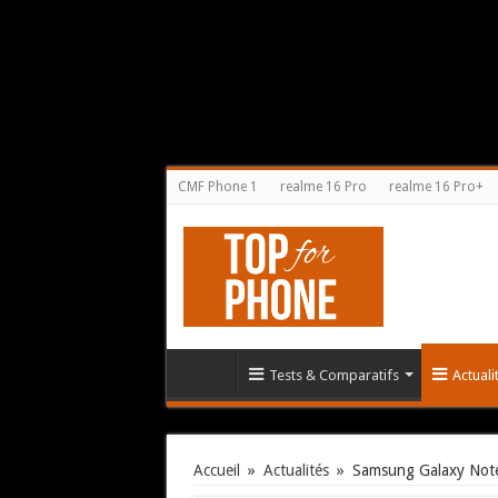
CMF Phone 1
realme 16 Pro
realme 16 Pro+
Tests & Comparatifs
Actual
Accueil
»
Actualités
»
Samsung Galaxy Note 