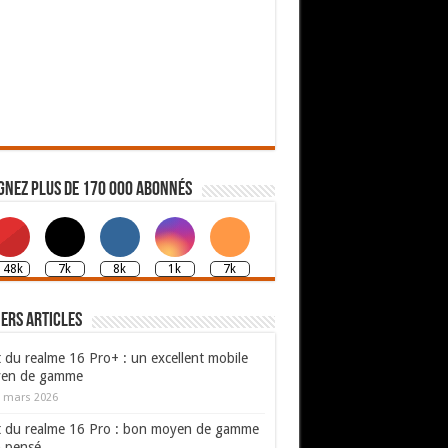
gnez plus de 170 000 abonnés
148k
7k
8k
1k
7k
ers articles
 du realme 16 Pro+ : un excellent mobile
en de gamme
 mars 2026
t du realme 16 Pro : bon moyen de gamme
n pensé