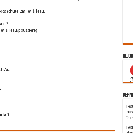
ocs (chute 2m) et à l’eau.
er 2 :
et à l’eau/poussière)
Rejoi
uchWiz
5
Derni
Test
moy
ile ?
17
Tes
bie