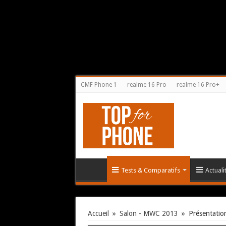
CMF Phone 1
realme 16 Pro
realme 16 Pro+
Tests & Comparatifs
Actual
Accueil
»
Salon - MWC 2013
»
Présentati