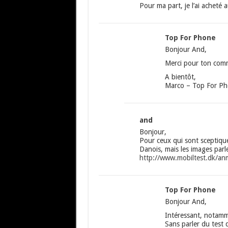
Pour ma part, je l’ai achet
Top For Phone
Bonjour And,
Merci pour ton comm
A bientôt,
Marco – Top For P
and
Bonjour,
Pour ceux qui sont sceptique
Danois, mais les images parl
http://www.mobiltest.dk/an
Top For Phone
Bonjour And,
Intéressant, notamm
Sans parler du test 