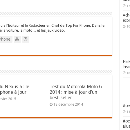
17
Ache
écon
suis l'Editeur et le Rédacteur en Chef de Top For Phone. Dans le
10
e la voiture, la moto... et les jeux vidéo.
Phone
Haik
insc
18
du Nexus 6 : le
Test du Motorola Moto G
phone à jour
2014 : mise à jour d’un
best-seller
nvier 2015
18 décembre 2014
#ces
1 
#ces
Blu