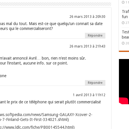
1 
Traf
fun
26 mars 2013 à 20h30
27
 pas mal du tout. Mais est-ce que quelqu’un connait sa date
teurs qui le commercialiseront?
Test
Répondre
bea
20
26 mars 2013 à 21h43
m’avait annoncé Avril… bon, rien n’est moins sûr.
ur l’instant, aucune info. sur ce point.
hone
Répondre
1 avril 2013 à 11h12
nant le prix de ce téléphone qui serait plutôt commercialisé
ews.softpedia.com/news/Samsung-GALAXY-Xcover-2-
-7-Finland-Gets-It-First-334021.shtml
)
p://www.ldlc.com/fiche/PB00145544.html
)