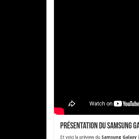
Présentation du Samsung G
Et voici la préview du
Samsung Galaxy 