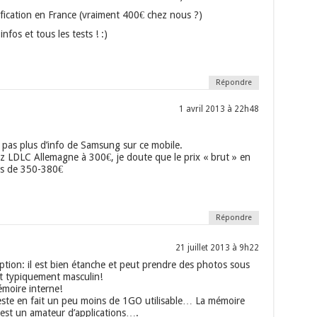
rification en France (vraiment 400€ chez nous ?)
nfos et tous les tests ! :)
Répondre
1 avril 2013 à 22h48
ai pas plus d’info de Samsung sur ce mobile.
hez LDLC Allemagne à 300€, je doute que le prix « brut » en
us de 350-380€
Répondre
21 juillet 2013 à 9h22
tion: il est bien étanche et peut prendre des photos sous
 et typiquement masculin!
émoire interne!
 reste en fait un peu moins de 1GO utilisable… La mémoire
n est un amateur d’applications….