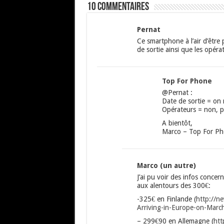
10 commentaires
Pernat
Ce smartphone à l’air d’être
de sortie ainsi que les opéra
Top For Phone
@Pernat :
Date de sortie = on 
Opérateurs = non, po
A bientôt,
Marco – Top For P
Marco (un autre)
J’ai pu voir des infos concer
aux alentours des 300€:
-325€ en Finlande (
http://n
Arriving-in-Europe-on-March
– 299€90 en Allemagne (
htt