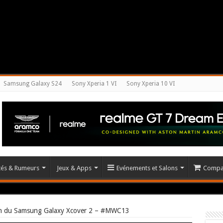
Samsung Galaxy S24
Sony Xperia 1 VI
Sony Xperia 10 VI
ités & Rumeurs
Jeux & Apps
Evénements et Salons
Compar
on du Samsung Galaxy Xcover 2 – #MWC13