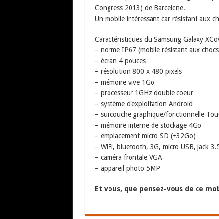
Congress 2013) de Barcelone.
Un mobile intéressant car résistant aux ch
Caractéristiques du Samsung Galaxy XCov
– norme IP67 (mobile résistant aux chocs 
– écran 4 pouces
– résolution 800 x 480 pixels
– mémoire vive 1Go
– processeur 1GHz double coeur
– système d’exploitation Android
– surcouche graphique/fonctionnelle To
– mémoire interne de stockage 4Go
– emplacement micro SD (+32Go)
– WiFi, bluetooth, 3G, micro USB, jack 3.
– caméra frontale VGA
– appareil photo 5MP
Et vous, que pensez-vous de ce mob