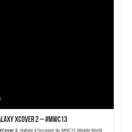
alaxy Xcover 2 – #MWC13
XCover 2
, réalisée à l’occasion du MWC13 (Mobile World