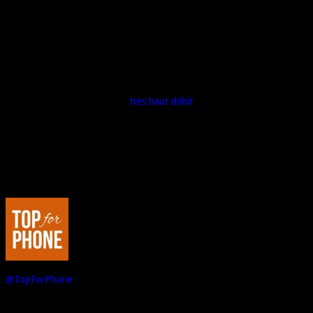
On y découvre notamment l’excellente couverture d’Orange en 2G (toute 
Ce qui est impressionnant, c’est l’écart de couverture 3G entre le rése
faible (Free).
Mais là où Orange enfonce le clou, c’est notamment sur la 4G. La vitesse
« disponibilité », etc.
En conclusion, à l’heure du «
très haut débit
« , il y a un opérateur qui ti
A l’heure où certains opérateurs se battent pour de la 3G, Orange a dé
Sans parler de la fibre… mais pour en savoir plus, il ne vous reste plus q
Au sujet de : Marco de Top For Phone
Passionné de hi-tech, je suis l'Editeur et le Rédacteur en Chef de Top For 
@TopForPhone
Sur le même sujet