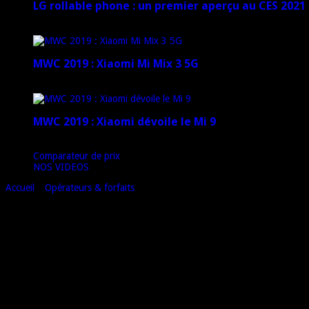
LG rollable phone : un premier aperçu au CES 2021
12 janvier 2021
MWC 2019 : Xiaomi Mi Mix 3 5G
4 mars 2019
MWC 2019 : Xiaomi dévoile le Mi 9
1 mars 2019
Comparateur de prix
NOS VIDEOS
Accueil
»
Opérateurs & forfaits
»
Orange, toujours n°1 pour son réseau 
Orange, toujours n°1 pour son réseau (vid
Orange, le premier opérateur mobile en France en nombre de clients, vie
En effet, le rapport de l’ARCEP (Autorité de Régulation des Communica
3 années donc qu’Orange est le 1er opérateur mobile non seulement en 
Pour être plus précis, sur 223 critères, Orange est 1er ou 1er ex-aequo 
Le rapport est notamment visible sur le site de l’ARCEP (arcep.fr)