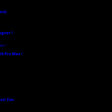
ooth
agner !
6 Pro Max !
ussi fun