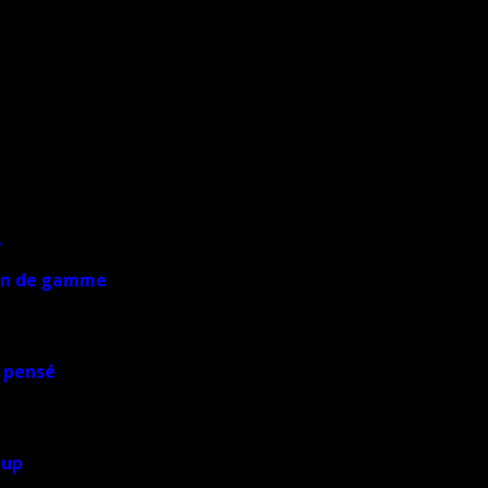
yen de gamme
 pensé
oup