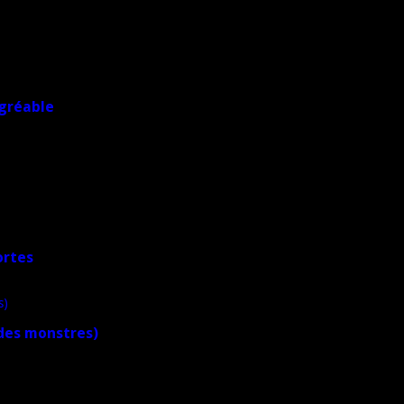
agréable
ortes
 des monstres)