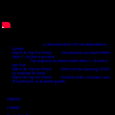
Derniers commentaires
Djamel harrat
dans
Le Motorola Moto G20 est disponible en
Europe
Marco de Top For Phone
dans
Test (express) du Xiaomi Redmi
Note 5 : du bon à pas cher
Oulaï
dans
Test (express) du Xiaomi Redmi Note 5 : du bon à
pas cher
Marco de Top For Phone
dans
Rétro-test du Samsung C3050 :
ça coulissait en 2009
Marco de Top For Phone
dans
Koolstar KS80 : écouteurs sans
fil à petit prix, et de petite qualité
AUTRES LIENS
Publicité
L'équipe