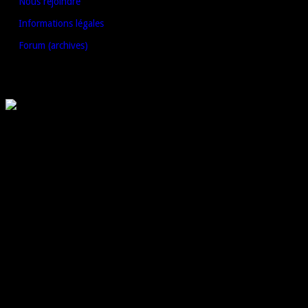
Nous rejoindre
Informations légales
Forum (archives)
ON RECOMMANDE
© 2026 Top For Phone. Tous droits réservés.