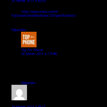
26 février 2013 à 9h24
Ecran traité gorilla 2
Vu sur
http://www.nokia.com/fr-
fr/produits/mobiles/lumia720/specifications/
Il ne lui manque à mon sens que le qHD
Répondre
Top For Phone
26 février 2013 à 17h48
@ titi33 :
Très bonne remarque. Je vais modifier l’article et la vidéo.
Merci !
Marco – TFP
Répondre
sebaast
26 février 2013 à 9h27