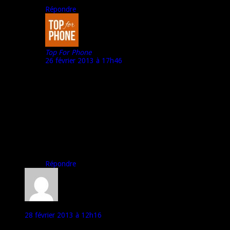
Répondre
Top For Phone
26 février 2013 à 17h46
Le fait de sortir des mobiles très rapidement est une
stratégie, par exemple, très bien utilisée par Samsung,
qui ainsi noie le marché, joue la technique de l’assomoir
avec la concurrence…
D’où le fait que Sony, Nokia, etc. sortent désormais des
nouveaux mobiles très réguliérement (tous les 3 mois).
A bientôt,
Marco – TFP
Répondre
Maggie
28 février 2013 à 12h16