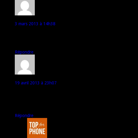
Aureb29
3 mars 2013 à 14h38
Je me suis renseigner a plusieurs endroits et c’est 369 qui resort
le plus. En plus vu les specs comparer au 620 c’est normal qu’il
soit plus cher :)
Répondre
krazykrys
19 avril 2013 à 23h07
Salut,
Je cherche en vain e le 720 à la vente en nu. Quelqu’un sait où
je peux le trouver. Thanks
Répondre