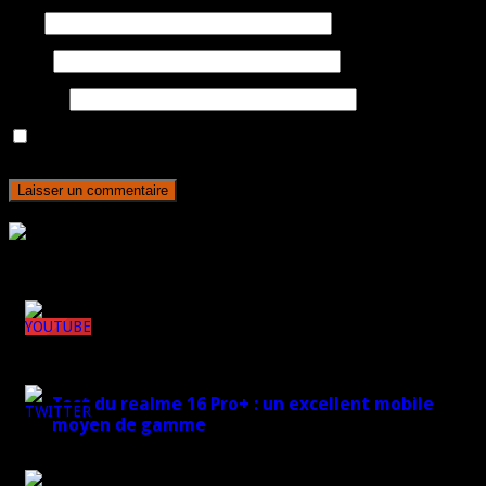
Nom
E-mail
Site web
Enregistrer mon nom, mon e-mail et mon site dans le navigateur
pour mon prochain commentaire.
Rejoignez plus de 170 000 abonnés
Derniers articles
148k
Test du realme 16 Pro+ : un excellent mobile
moyen de gamme
7k
17 mars 2026