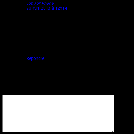
Top For Phone
20 avril 2013 à 12h14
Bonjour @krazykrys
Il me semble que le 720 n’est pas encore commercialisé.
Pour l’instant, la seule nouveauté Nokia en magasin est le
520.
A bientôt,
Marco – TFP
Répondre
Laisser un commentaire
Votre adresse e-mail ne sera pas publiée.
Les champs obligatoires sont
indiqués avec
*
Commentaire
*