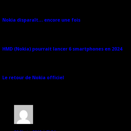
Sur le même sujet
Nokia disparaît… encore une fois
2 février 2024
HMD (Nokia) pourrait lancer 6 smartphones en 2024
25 janvier 2024
Le retour de Nokia officiel
25 juin 2015
13 commentaires
titi33