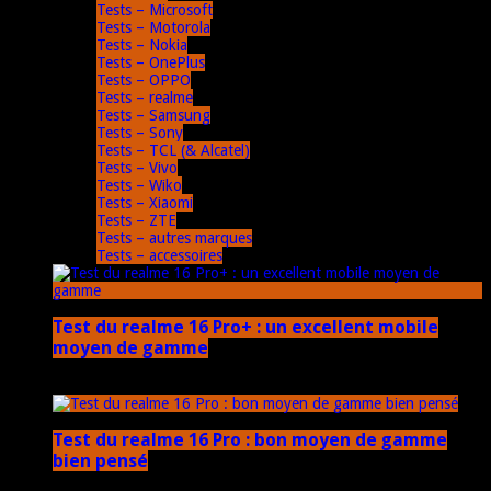
Tests – Microsoft
Tests – Motorola
Tests – Nokia
Tests – OnePlus
Tests – OPPO
Tests – realme
Tests – Samsung
Tests – Sony
Tests – TCL (& Alcatel)
Tests – Vivo
Tests – Wiko
Tests – Xiaomi
Tests – ZTE
Tests – autres marques
Tests – accessoires
Test du realme 16 Pro+ : un excellent mobile
moyen de gamme
17 mars 2026
Test du realme 16 Pro : bon moyen de gamme
bien pensé