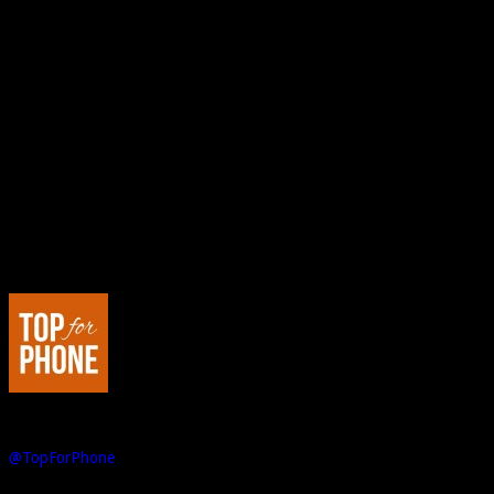
– appareil photo 6.7MP avec une ouverture f1.9
– optique Carl Zeiss
– caméra frontale 1.3MP
– cache batterie interchangeable en polycarbornate (jaune, rouge,
cyan, blanc, noir)
– connexion 3G+
– application Nokia telles que Maps, Drive, Music, etc.
– chargement sans fil (cache-batterie en option)
– NFC, bluetooth, WiFi, GPS, etc.
– batterie 2000mAh
– prix : 249€ HT
Et vous, que pensez-vous de ce mobile ?
Au sujet de : Marco de Top For Phone
Passionné de hi-tech, je suis l'Editeur et le Rédacteur en Chef de Top
For Phone. Dans le registre des loisirs, j'aime la voiture, la moto... et
les jeux vidéo.
@TopForPhone