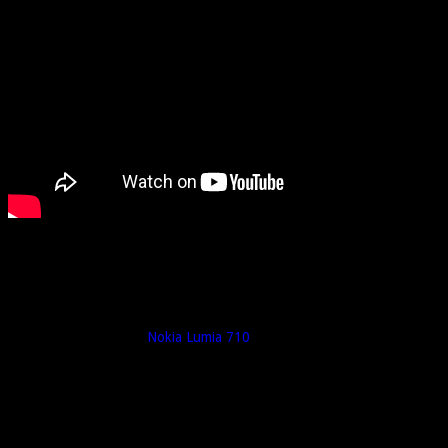
Présentation Nokia Lumia 720 – #MWC13
Et voici le dernier des 4 nouveaux mobiles annoncés par Nokia à
l’occasion du MWC13.
Un mobile moyen de gamme, qui vient clairement (ne serait-ce que par
son nom) remplacer le
Nokia Lumia 710
.
Alors, au menu de ce
Nokia Lumia 720
, nous avions :
– écran 4.3 pouces Clearblack WVGA
– dalle tactile capacitive super-sensitive
– vitre Corning Gorilla 2 (merci @titi33 pour la précision)
– processeur 1ghz
– système d’exploitation Windows Phone 8