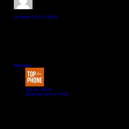
insivalavi
26 février 2013 à 10h04
Quel avenir pour le 620 toujours pas sorti en France et à peine
moins cher en TTC ?
Marco, connais-tu la mémoire vive des nouveaux Nokia ?
Le marché est-il si juteux et rentable au point de sortir, pour
une même marque, des portables en concurrence directe tous
les 3 à 4 mois ?
Répondre
Top For Phone
26 février 2013 à 17h43
Il est commercialisé, depuis peu, sur la boutique de Free
Mobile.
Ce au prix de 199€ avec une 2ème coque offerte.
A bientôt,
Marco – TFP