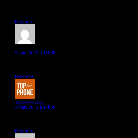
Bonne journée à vous
Maggie
Répondre
Aureb29
3 mars 2013 à 13h48
Le prix proposé à la sortie est plutot de 369€, 249€ c’est pour le
Lumia 620.
Répondre
Top For Phone
3 mars 2013 à 13h59
@ Aureb29 :
249€ HT… c’est ce qui est écrit dans l’article… ;)
Répondre