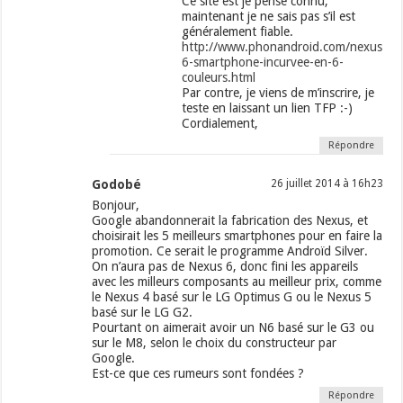
Ce site est je pense connu,
maintenant je ne sais pas s’il est
généralement fiable.
http://www.phonandroid.com/nexus-
6-smartphone-incurvee-en-6-
couleurs.html
Par contre, je viens de m’inscrire, je
teste en laissant un lien TFP :-)
Cordialement,
Répondre
Godobé
26 juillet 2014 à 16h23
Bonjour,
Google abandonnerait la fabrication des Nexus, et
choisirait les 5 meilleurs smartphones pour en faire la
promotion. Ce serait le programme Androïd Silver.
On n’aura pas de Nexus 6, donc fini les appareils
avec les milleurs composants au meilleur prix, comme
le Nexus 4 basé sur le LG Optimus G ou le Nexus 5
basé sur le LG G2.
Pourtant on aimerait avoir un N6 basé sur le G3 ou
sur le M8, selon le choix du constructeur par
Google.
Est-ce que ces rumeurs sont fondées ?
Répondre