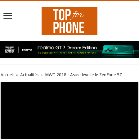
Accueil
»
Actualités
»
MWC 2018 : Asus dévoile le ZenFone 5Z