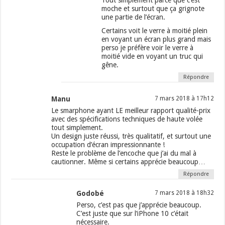
Tout simplement parce que c’est
moche et surtout que ça grignote
une partie de l’écran.
Certains voit le verre à moitié plein
en voyant un écran plus grand mais
perso je préfère voir le verre à
moitié vide en voyant un truc qui
gêne.
Répondre
Manu
7 mars 2018 à 17h12
Le smarphone ayant LE meilleur rapport qualité-prix
avec des spécifications techniques de haute volée
tout simplement.
Un design juste réussi, très qualitatif, et surtout une
occupation d’écran impressionnante !
Reste le problème de l’encoche que j’ai du mal à
cautionner. Même si certains apprécie beaucoup…
Répondre
Godobé
7 mars 2018 à 18h32
Perso, c’est pas que j’apprécie beaucoup.
C’est juste que sur l’iPhone 10 c’était
nécessaire.