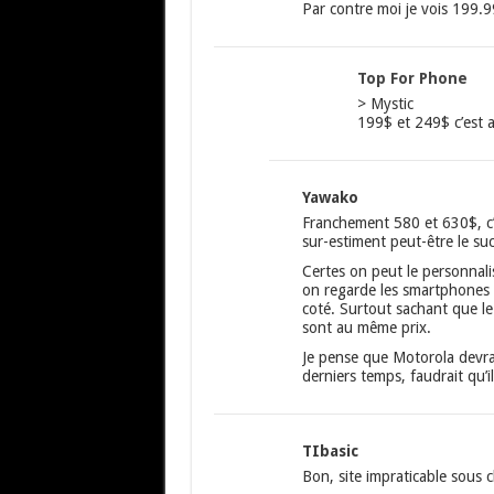
Par contre moi je vois 199.9
Top For Phone
> Mystic
199$ et 249$ c’est a
Yawako
Franchement 580 et 630$, c’e
sur-estiment peut-être le s
Certes on peut le personnali
on regarde les smartphones 
coté. Surtout sachant que l
sont au même prix.
Je pense que Motorola devrait
derniers temps, faudrait qu’
TIbasic
Bon, site impraticable sous 