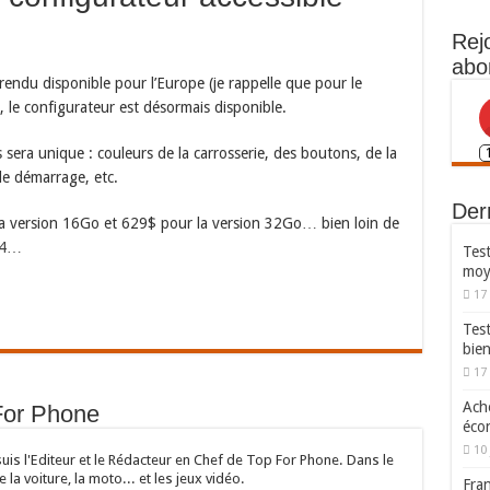
Rej
abo
endu disponible pour l’Europe (je rappelle que pour le
 le configurateur est désormais disponible.
sera unique : couleurs de la carrosserie, des boutons, de la
de démarrage, etc.
Dern
a version 16Go et 629$ pour la version 32Go… bien loin de
4
…
Test
moy
17
Tes
bie
17
Ache
For Phone
écon
10 
suis l'Editeur et le Rédacteur en Chef de Top For Phone. Dans le
e la voiture, la moto... et les jeux vidéo.
Fran