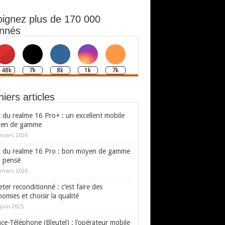
oignez plus de 170 000
nnés
148k
7k
8k
1k
7k
iers articles
 du realme 16 Pro+ : un excellent mobile
en de gamme
 mars 2026
t du realme 16 Pro : bon moyen de gamme
n pensé
 mars 2026
ter reconditionné : c’est faire des
omies et choisir la qualité
juin 2025
ce-Téléphone (Bleutel) : l’opérateur mobile