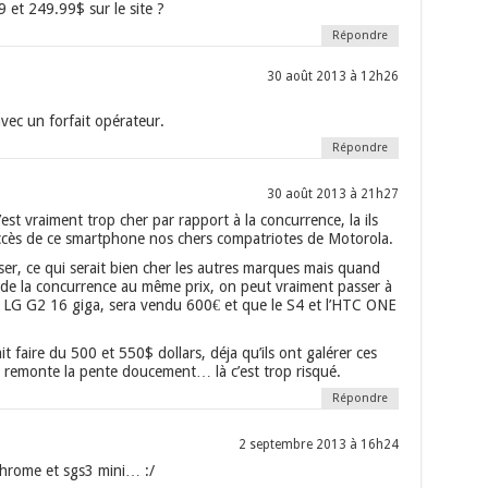
9 et 249.99$ sur le site ?
Répondre
30 août 2013 à 12h26
vec un forfait opérateur.
Répondre
30 août 2013 à 21h27
st vraiment trop cher par rapport à la concurrence, la ils
uccès de ce smartphone nos chers compatriotes de Motorola.
ser, ce qui serait bien cher les autres marques mais quand
de la concurrence au même prix, on peut vraiment passer à
e LG G2 16 giga, sera vendu 600€ et que le S4 et l’HTC ONE
 faire du 500 et 550$ dollars, déja qu’ils ont galérer ces
il remonte la pente doucement… là c’est trop risqué.
Répondre
2 septembre 2013 à 16h24
chrome et sgs3 mini… :/