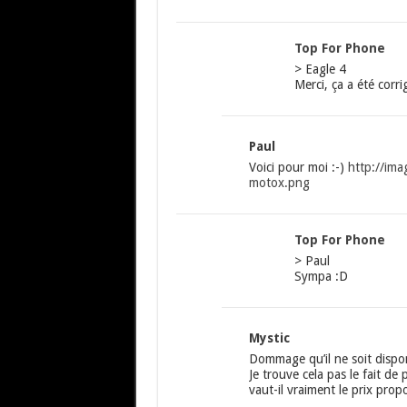
Top For Phone
> Eagle 4
Merci, ça a été corrig
Paul
Voici pour moi :-)
http://im
motox.png
Top For Phone
> Paul
Sympa :D
Mystic
Dommage qu’il ne soit dispo
Je trouve cela pas le fait d
vaut-il vraiment le prix pro