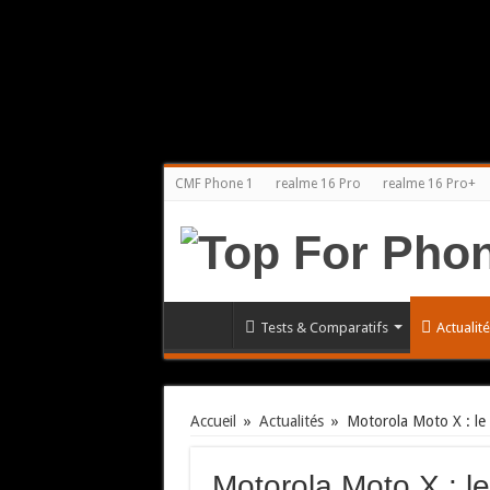
CMF Phone 1
realme 16 Pro
realme 16 Pro+
Tests & Comparatifs
Actualit
Accueil
»
Actualités
»
Motorola Moto X : le 
Motorola Moto X : le