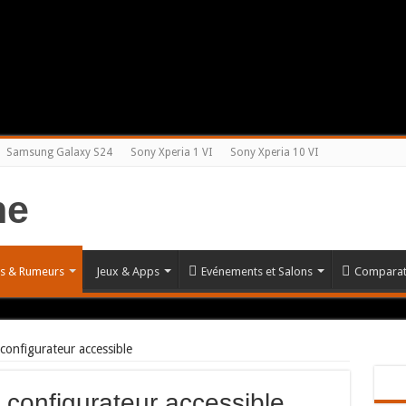
Samsung Galaxy S24
Sony Xperia 1 VI
Sony Xperia 10 VI
és & Rumeurs
Jeux & Apps
Evénements et Salons
Comparat
configurateur accessible
 configurateur accessible