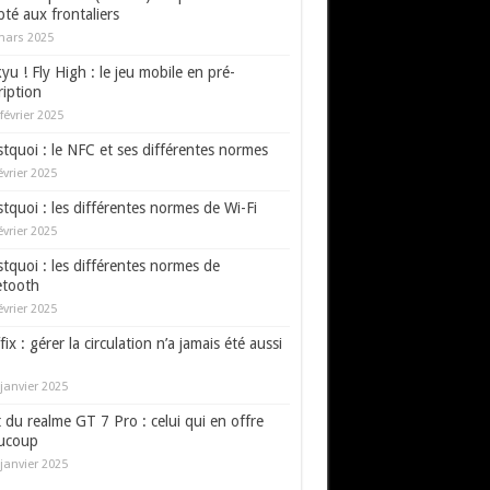
té aux frontaliers
mars 2025
yu ! Fly High : le jeu mobile en pré-
ription
février 2025
tquoi : le NFC et ses différentes normes
évrier 2025
tquoi : les différentes normes de Wi-Fi
évrier 2025
tquoi : les différentes normes de
etooth
évrier 2025
fix : gérer la circulation n’a jamais été aussi
janvier 2025
 du realme GT 7 Pro : celui qui en offre
ucoup
janvier 2025