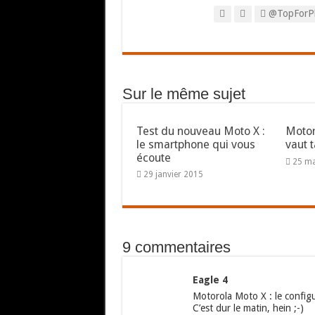
@TopForP
Sur le même sujet
Test du nouveau Moto X :
Motor
le smartphone qui vous
vaut 
écoute
25 m
29 janvier 2015
9 commentaires
Eagle 4
Motorola Moto X : le config
C’est dur le matin, hein ;-)