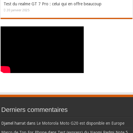
Test du realme GT 7 Pro : celui qui en offre beaucoup
20 janvier 2025
Derniers commentaires
Djamel harrat
dans
Le Motorola Moto G20 est disponible en Europe
Marco de Top For Phone
dans
Test (express) du Xiaomi Redmi Note 5