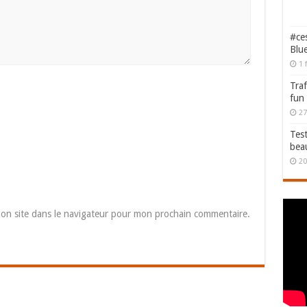
#ces
Blu
1 
Traf
fun
27
Test
bea
20
on site dans le navigateur pour mon prochain commentaire.