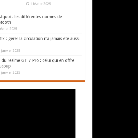
1 février 2025
tquoi : les différentes normes de
etooth
février 2025
fix : gérer la circulation n’a jamais été aussi
 janvier 2025
 du realme GT 7 Pro : celui qui en offre
ucoup
 janvier 2025