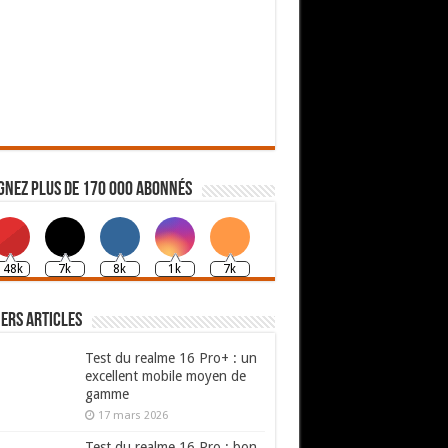
gnez plus de 170 000 abonnés
148k
7k
8k
1k
7k
ers articles
Test du realme 16 Pro+ : un
excellent mobile moyen de
gamme
17 mars 2026
Test du realme 16 Pro : bon