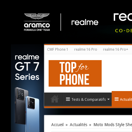
CMF Phone 1
realme 16 Pro
realme 16 Pro+
Tests & Comparatifs
Actual
Accueil
»
Actualités
»
Moto Mods Style Shell