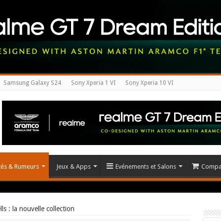
Samsung Galaxy S24
Sony Xperia 1 VI
Sony Xperia 10 VI
ités & Rumeurs
Jeux & Apps
Evénements et Salons
Compar
s : la nouvelle collection