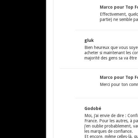
Marco pour Top F
Effectivement, quelq
partie) ne semble par
gluk
Bien heureux que vous soyez
acheter si maintenant les co
majorité des gens sa va être
Marco pour Top F
Merci pour ton comm
Godobé
Moi, j’ai envie de dire : Co
France. Pour les autres, à p
j’en oublie probablement, vau
les marques de confiance.
Et encore, même celles-là, qu