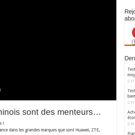
Rej
abo
Dern
Test
moy
17
Tes
bie
17
chinois sont des menteurs…
Ache
écon
 !
10 
fiance dans les grandes marques que sont Huawei, ZTE,
Fran