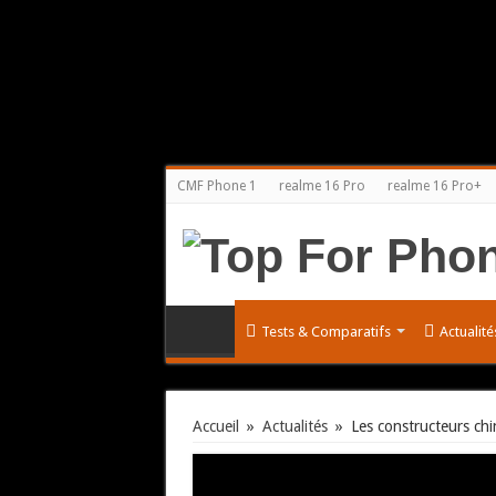
CMF Phone 1
realme 16 Pro
realme 16 Pro+
Tests & Comparatifs
Actualit
Accueil
»
Actualités
»
Les constructeurs ch