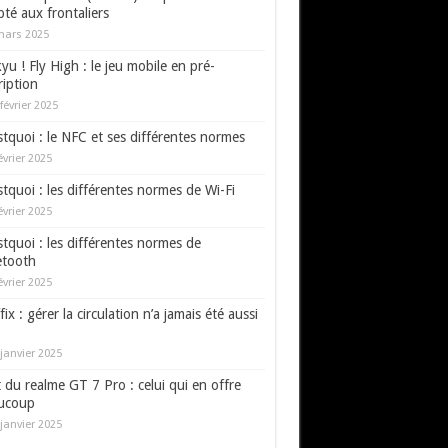
té aux frontaliers
mars 2025
yu ! Fly High : le jeu mobile en pré-
ription
février 2025
tquoi : le NFC et ses différentes normes
évrier 2025
tquoi : les différentes normes de Wi-Fi
évrier 2025
tquoi : les différentes normes de
etooth
évrier 2025
fix : gérer la circulation n’a jamais été aussi
janvier 2025
 du realme GT 7 Pro : celui qui en offre
ucoup
janvier 2025