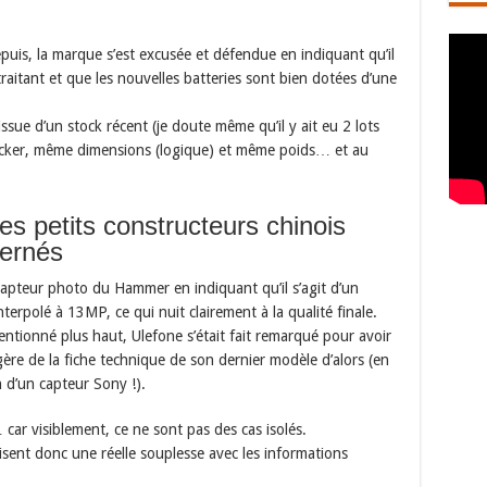
puis, la marque s’est excusée et défendue en indiquant qu’il
traitant et que les nouvelles batteries sont bien dotées d’une
 issue d’un stock récent (je doute même qu’il y ait eu 2 lots
cker, même dimensions (logique) et même poids… et au
les petits constructeurs chinois
ernés
capteur photo du Hammer en indiquant qu’il s’agit d’un
nterpolé à 13MP, ce qui nuit clairement à la qualité finale.
entionné plus haut, Ulefone s’était fait remarqué pour avoir
e de la fiche technique de son dernier modèle d’alors (en
n d’un capteur Sony !).
 car visiblement, ce ne sont pas des cas isolés.
isent donc une réelle souplesse avec les informations