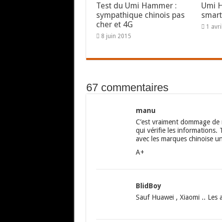
Test du Umi Hammer :
Umi H
sympathique chinois pas
smar
cher et 4G
1 avr
8 juin 2015
67 commentaires
manu
C’est vraiment dommage de m
qui vérifie les informations.
avec les marques chinoise u
A+
BlidBoy
Sauf Huawei , Xiaomi .. Les 