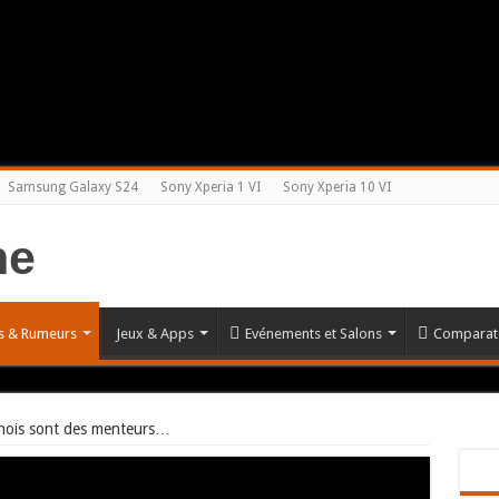
Samsung Galaxy S24
Sony Xperia 1 VI
Sony Xperia 10 VI
és & Rumeurs
Jeux & Apps
Evénements et Salons
Comparate
inois sont des menteurs…