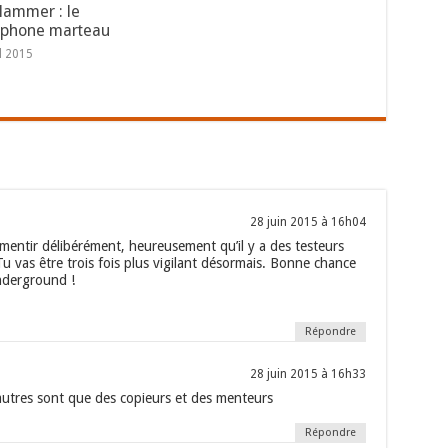
ammer : le
tphone marteau
il 2015
28 juin 2015 à 16h04
entir délibérément, heureusement qu’il y a des testeurs
 Tu vas être trois fois plus vigilant désormais. Bonne chance
nderground !
Répondre
28 juin 2015 à 16h33
autres sont que des copieurs et des menteurs
Répondre