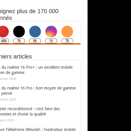
oignez plus de 170 000
nnés
148k
7k
8k
1k
7k
iers articles
 du realme 16 Pro+ : un excellent mobile
en de gamme
 mars 2026
t du realme 16 Pro : bon moyen de gamme
n pensé
 mars 2026
ter reconditionné : c’est faire des
omies et choisir la qualité
juin 2025
ce-Téléphone (Bleutel) : l’opérateur mobile