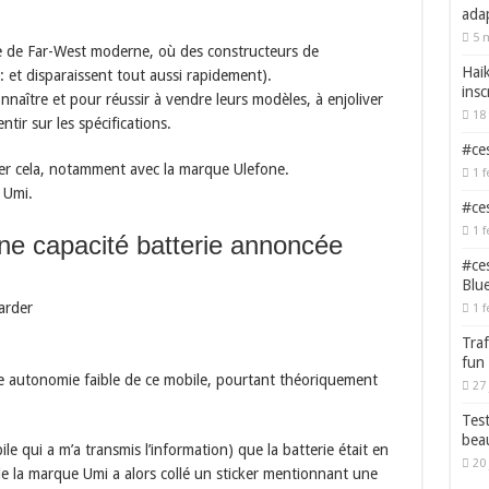
adap
5 
te de Far-West moderne, où des constructeurs de
Haik
: et disparaissent tout aussi rapidement).
insc
onnaître et pour réussir à vendre leurs modèles, à enjoliver
18 
tir sur les spécifications.
#ces
ter cela, notamment avec la marque Ulefone.
1 f
 Umi.
#ces
1 f
e capacité batterie annoncée
#ces
Blu
arder
1 f
Traf
fun
une autonomie faible de ce mobile, pourtant théoriquement
27 
Test
bea
ile qui a m’a transmis l’information) que la batterie était en
20 
le la marque Umi a alors collé un sticker mentionnant une