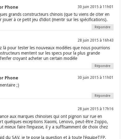
or Phone
30 juin 2015 à 11h01
ues grands constructeurs chinois (que tu viens de citer en
 jouer à ce petit jeu d’idiot (mentir sur les spécifications).
Répondre
28 juin 2015 à 16h43
 là pour tester les nouveaux modèles que nous pourrions
nstructeurs mentent sur les specs pour la plus grande
 l’enfer croyant acheter un certain modèle
Répondre
or Phone
30 juin 2015 à 11h01
entaire ;)
Répondre
28 juin 2015 à 17h16
nfiance aux marques chinoises qui ont pignon sur rue en
art quelques exceptions Xiaomi, Lenovo, peut-être Zoppo,
t mieux faire l’impasse, il y a suffisamment de choix chez
id du SAV, je te pose la question et à toute l’équipeTFP,