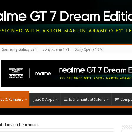
Samsung Galaxy S24
Sony Xperia 1 VI
Sony Xperia 10 VI
ités & Rumeurs
Jeux & Apps
Evénements et Salons
Compar
ît dans un benchmark