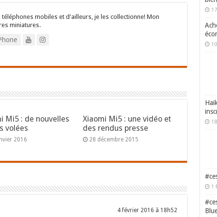
17
 téléphones mobiles et d'ailleurs, je les collectionne! Mon
Ache
res miniatures.
écon
Phone
10
Haik
insc
i Mi5 : de nouvelles
Xiaomi Mi5 : une vidéo et
18
s volées
des rendus presse
nvier 2016
28 décembre 2015
#ces
1 
#ces
Blu
4 février 2016 à 18h52