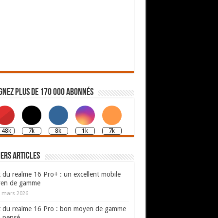
gnez plus de 170 000 abonnés
148k
7k
8k
1k
7k
ers articles
 du realme 16 Pro+ : un excellent mobile
en de gamme
 mars 2026
t du realme 16 Pro : bon moyen de gamme
n pensé