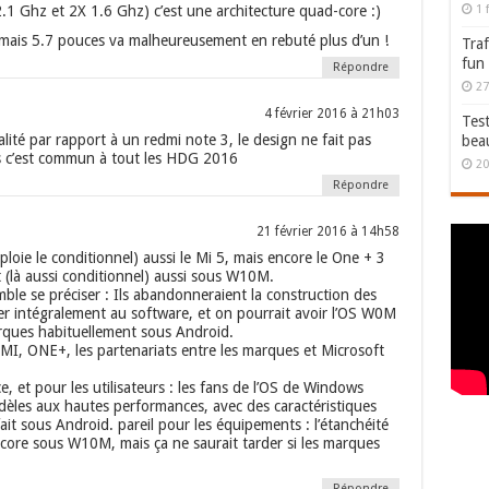
1 
.1 Ghz et 2X 1.6 Ghz) c’est une architecture quad-core :)
el, mais 5.7 pouces va malheureusement en rebuté plus d’un !
Traf
fun
Répondre
27
4 février 2016 à 21h03
Test
nalité par rapport à un redmi note 3, le design ne fait pas
bea
s c’est commun à tout les HDG 2016
20
Répondre
21 février 2016 à 14h58
mploie le conditionnel) aussi le Mi 5, mais encore le One + 3
t (là aussi conditionnel) aussi sous W10M.
mble se préciser : Ils abandonneraient la construction des
er intégralement au software, et on pourrait avoir l’OS W0M
rques habituellement sous Android.
 ONE+, les partenariats entre les marques et Microsoft
, et pour les utilisateurs : les fans de l’OS de Windows
dèles aux hautes performances, avec des caractéristiques
ait sous Android. pareil pour les équipements : l’étanchéité
encore sous W10M, mais ça ne saurait tarder si les marques
Répondre