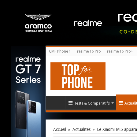
CMF Phone 1
realme 16 Pro
realme 16 Pro+
Tests & Comparatifs
Actual
Accueil
»
Actualités
»
Le Xiaomi Mi5 appara