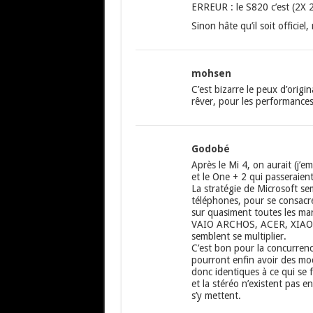
ERREUR : le S820 c’est (2X 2
Sinon hâte qu’il soit offici
mohsen
C’est bizarre le peux d’origi
rêver, pour les performance
Godobé
Après le Mi 4, on aurait (j’e
et le One + 2 qui passeraien
La stratégie de Microsoft se
téléphones, pour se consacr
sur quasiment toutes les ma
VAIO ARCHOS, ACER, XIAOMI,
semblent se multiplier.
C’est bon pour la concurrence
pourront enfin avoir des mo
donc identiques à ce qui se f
et la stéréo n’existent pas 
s’y mettent.