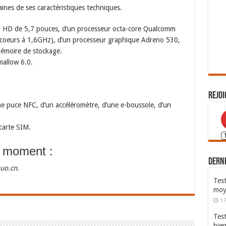
ines de ses caractéristiques techniques.
Full HD de 5,7 pouces, d’un processeur octa-core Qualcomm
coeurs à 1,6GHz), d’un processeur graphique Adreno 530,
émoire de stockage.
allow 6.0.
Rejoi
e puce NFC, d’un accéléromètre, d’une e-boussole, d’un
carte SIM.
u moment :
Derni
uo.cn.
Test
moy
17
Tes
bie