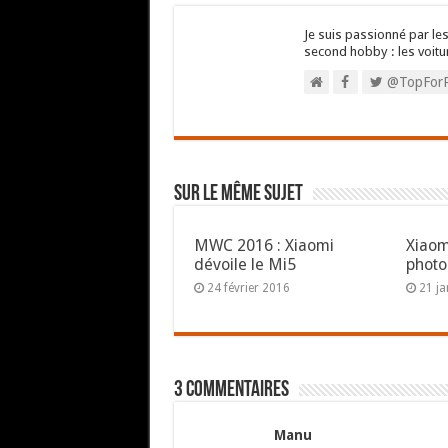
Je suis passionné par les
second hobby : les voitu
@TopFor
Sur le même sujet
MWC 2016 : Xiaomi
Xiaom
dévoile le Mi5
photo
24 février 2016
21 ja
3 commentaires
Manu