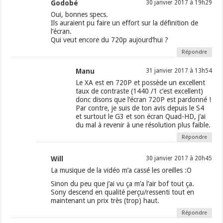
Godobé
30 janvier 2017 à 19h29
Oui, bonnes specs.
Ils auraient pu faire un effort sur la définition de
l’écran.
Qui veut encore du 720p aujourd’hui ?
Répondre
Manu
31 janvier 2017 à 13h54
Le XA est en 720P et possède un excellent
taux de contraste (1440 /1 c’est excellent)
donc disons que l’écran 720P est pardonné !
Par contre, je suis de ton avis depuis le S4
et surtout le G3 et son écran Quad-HD, j’ai
du mal à revenir à une résolution plus faible.
Répondre
Will
30 janvier 2017 à 20h45
La musique de la vidéo m’a cassé les oreilles :O
Sinon du peu que j’ai vu ça m’a l’air bof tout ça.
Sony descend en qualité perçu/ressenti tout en
maintenant un prix très (trop) haut.
Répondre